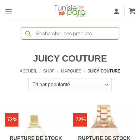
Passer
au
contenu
Recherche
de
produits
JUICY COUTURE
ACCUEIL
/
SHOP
/
MARQUES
/
JUICY COUTURE
-72%
-72%
RUPTURE DE STOCK
RUPTURE DE STOCK