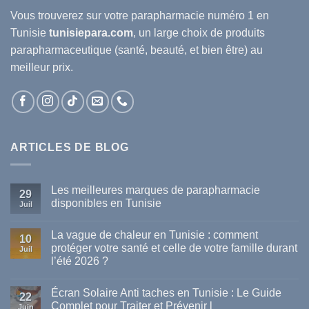
Vous trouverez sur votre
parapharmacie
numéro 1 en
Tunisie
tunisiepara.com
, un large choix de produits
parapharmaceutique (santé, beauté, et bien être) au
meilleur prix.
ARTICLES DE BLOG
Les meilleures marques de parapharmacie
29
disponibles en Tunisie
Juil
Aucun
commentaire
La vague de chaleur en Tunisie : comment
sur
10
Les
protéger votre santé et celle de votre famille durant
Juil
meilleures
l’été 2026 ?
marques
de
Aucun
parapharmacie
commentaire
disponibles
Écran Solaire Anti taches en Tunisie : Le Guide
sur
22
en
La
Complet pour Traiter et Prévenir l
Tunisie
Juin