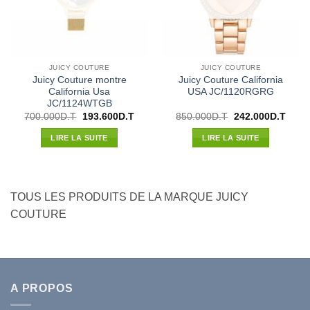
JUICY COUTURE
JUICY COUTURE
Juicy Couture montre
Juicy Couture California
California Usa
USA JC/1120RGRG
JC/1124WTGB
Le
Le
Le
Le
700.000
D.T
193.600
D.T
850.000
D.T
242.000
D.T
prix
prix
prix
prix
initial
actuel
initial
actue
LIRE LA SUITE
LIRE LA SUITE
était :
est :
était :
est :
700.000D.T.
193.600D.T.
850.000D.T.
242.0
TOUS LES PRODUITS DE LA MARQUE JUICY
COUTURE
A PROPOS