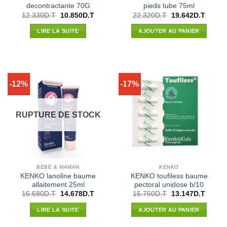
decontractante 70G
pieds tube 75ml
Le
Le
Le
Le
12.330
D.T
10.850
D.T
22.320
D.T
19.642
D.T
prix
prix
prix
prix
initial
actuel
initial
actuel
LIRE LA SUITE
AJOUTER AU PANIER
était :
est :
était :
est :
12.330D.T.
10.850D.T.
22.320D.T.
19.642
-12%
-17%
RUPTURE DE STOCK
BÉBÉ & MAMAN
KENKO
KENKO lanoline baume
KENKO toufiless baume
allaitement 25ml
pectoral unidose b/10
Le
Le
Le
Le
16.680
D.T
14.678
D.T
15.750
D.T
13.147
D.T
prix
prix
prix
prix
initial
actuel
initial
actuel
LIRE LA SUITE
AJOUTER AU PANIER
était :
est :
était :
est :
16.680D.T.
14.678D.T.
15.750D.T.
13.147