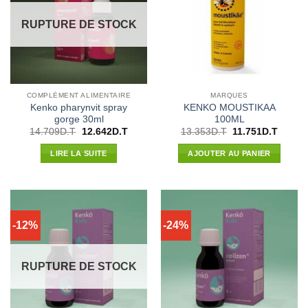
RUPTURE DE STOCK
COMPLÉMENT ALIMENTAIRE
MARQUES
Kenko pharynvit spray
KENKO MOUSTIKAA
gorge 30ml
100ML
Le
Le
Le
Le
14.709
D.T
12.642
D.T
13.353
D.T
11.751
D.T
prix
prix
prix
prix
initial
actuel
initial
actuel
LIRE LA SUITE
AJOUTER AU PANIER
était :
est :
était :
est :
14.709D.T.
12.642D.T.
13.353D.T.
11.751
-12%
-24%
RUPTURE DE STOCK