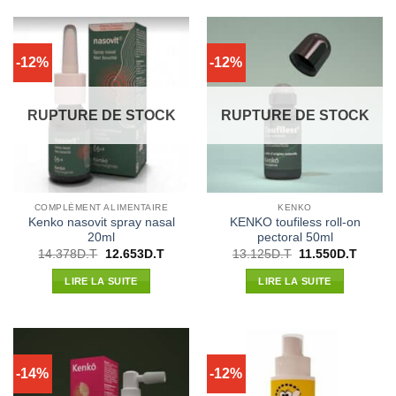
-12%
-12%
RUPTURE DE STOCK
RUPTURE DE STOCK
COMPLÉMENT ALIMENTAIRE
KENKO
Kenko nasovit spray nasal
KENKO toufiless roll-on
20ml
pectoral 50ml
Le
Le
Le
Le
14.378
D.T
12.653
D.T
13.125
D.T
11.550
D.T
prix
prix
prix
prix
initial
actuel
initial
actuel
LIRE LA SUITE
LIRE LA SUITE
était :
est :
était :
est :
14.378D.T.
12.653D.T.
13.125D.T.
11.550
-14%
-12%