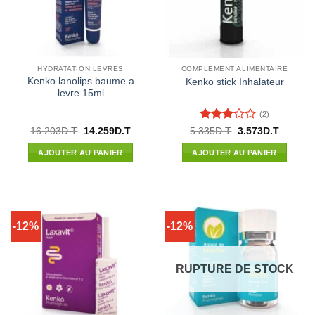
HYDRATATION LÈVRES
COMPLÉMENT ALIMENTAIRE
Kenko lanolips baume a
Kenko stick Inhalateur
levre 15ml
(2)
Note
3
Le
Le
Le
Le
16.203
D.T
14.259
D.T
5.335
D.T
3.573
D.T
prix
prix
prix
prix
sur 5
initial
actuel
initial
actuel
AJOUTER AU PANIER
AJOUTER AU PANIER
était :
est :
était :
est :
16.203D.T.
14.259D.T.
5.335D.T.
3.573D.
-12%
-12%
RUPTURE DE STOCK