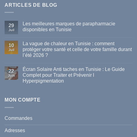
ARTICLES DE BLOG
Les meilleures marques de parapharmacie
29
disponibles en Tunisie
Juil
Aucun
commentaire
La vague de chaleur en Tunisie : comment
sur
10
Les
protéger votre santé et celle de votre famille durant
Juil
meilleures
l’été 2026 ?
marques
de
Aucun
parapharmacie
commentaire
disponibles
Écran Solaire Anti taches en Tunisie : Le Guide
sur
22
en
La
Complet pour Traiter et Prévenir l
Tunisie
Juin
vague
Hyperpigmentation
de
chaleur
Aucun
en
commentaire
Tunisie
sur
:
Écran
MON COMPTE
comment
Solaire
protéger
Anti
votre
taches
santé
en
et
Commandes
Tunisie
celle
:
de
Le
votre
Adresses
Guide
famille
Complet
durant