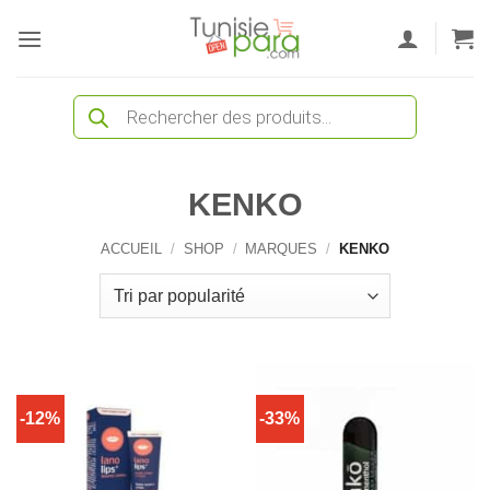
Passer
au
contenu
Recherche
de
produits
KENKO
ACCUEIL
/
SHOP
/
MARQUES
/
KENKO
-12%
-33%