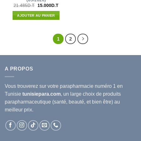
Le
Le
21.485
D.T
15.000
D.T
prix
prix
initial
actuel
AJOUTER AU PANIER
était :
est :
21.485D.T.
15.000D.T.
1
2
A PROPOS
Vous trouverez sur votre
parapharmacie
numéro 1 en
Tunisie
tunisiepara.com
, un large choix de produits
parapharmaceutique (santé, beauté, et bien être) au
meilleur prix.