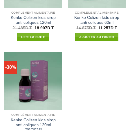
COMPLÉMENT ALIMENTAIRE
COMPLÉMENT ALIMENTAIRE
Kenko Colizen kids sirop
Kenko Colizen kids sirop
anti coliques 120ml
anti coliques 60ml
Le
Le
Le
Le
21.485
D.T
18.907
D.T
14.875
D.T
11.257
D.T
prix
prix
prix
prix
initial
actuel
initial
actuel
LIRE LA SUITE
AJOUTER AU PANIER
était :
est :
était :
est :
21.485D.T.
18.907D.T.
14.875D.T.
11.257
-30%
COMPLÉMENT ALIMENTAIRE
Kenko Colizen kids sirop
anti coliques 120ml
(09/2026)