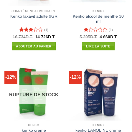
COMPLÉMENT ALIMENTAIRE
KENKO
Kenko alcool de menthe 30
Kenko laxavit adulte 9GR
ml
(1)
(1)
Note
3
Note
Le
Le
Le
Le
16.734
D.T
14.726
D.T
5.295
D.T
4.660
D.T
prix
prix
prix
prix
sur 5
1
initial
actuel
initial
actuel
sur
AJOUTER AU PANIER
LIRE LA SUITE
était :
est :
était :
est :
5
16.734D.T.
14.726D.T.
5.295D.T.
4.660D.
-12%
-12%
RUPTURE DE STOCK
KENKO
KENKO
kenko creme
kenko LANOLINE creme