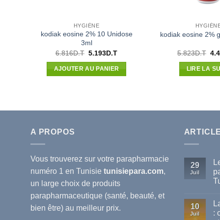
HYGIÈNE
HYGIÈN
kodiak eosine 2% 10 Unidose
kodiak eosine 2% g
3ml
Le
Le
Le
6.816
D.T
5.193
D.T
5.823
D.T
4.
prix
prix
pri
initial
actuel
init
AJOUTER AU PANIER
LIRE LA SU
était :
est :
étai
6.816D.T.
5.193D.T.
5.8
A PROPOS
ARTICL
Vous trouverez sur votre
parapharmacie
L
29
numéro 1 en Tunisie
tunisiepara.com
,
p
Juil
T
un large choix de produits
Au
parapharmaceutique (santé, beauté, et
co
L
sur
10
bien être) au meilleur prix.
Le
:
Juil
mei