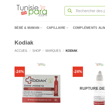
Passer
Recherche
au
de
produits
contenu
BÉBÉ & MAMAN
CAPILLAIRE
COMPLÉMENTS ALI
Kodiak
ACCUEIL
/
SHOP
/
MARQUES
/
KODIAK
-24%
-24%
RUPTURE DE