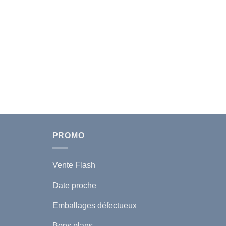
PROMO
Vente Flash
Date proche
Emballages défectueux
Bons plans