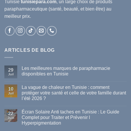
Tunisie
tunisiepara.com
, un large choix de produits
parapharmaceutique (santé, beauté, et bien être) au
meilleur prix.
ARTICLES DE BLOG
Les meilleures marques de parapharmacie
29
disponibles en Tunisie
Juil
Aucun
commentaire
La vague de chaleur en Tunisie : comment
sur
10
Les
protéger votre santé et celle de votre famille durant
Juil
meilleures
l’été 2026 ?
marques
de
Aucun
parapharmacie
commentaire
disponibles
Écran Solaire Anti taches en Tunisie : Le Guide
sur
22
en
La
Complet pour Traiter et Prévenir l
Tunisie
Juin
vague
Hyperpigmentation
de
chaleur
Aucun
en