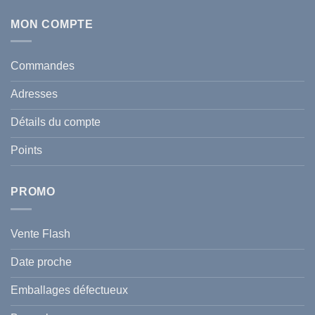
commentaire
Tunisie
sur
:
Écran
MON COMPTE
comment
Solaire
protéger
Anti
votre
taches
santé
en
et
Commandes
Tunisie
celle
:
de
Le
votre
Adresses
Guide
famille
Complet
durant
pour
l’été
Détails du compte
Traiter
2026
et
?
Prévenir
Points
l
Hyperpigmentation
PROMO
Vente Flash
Date proche
Emballages défectueux