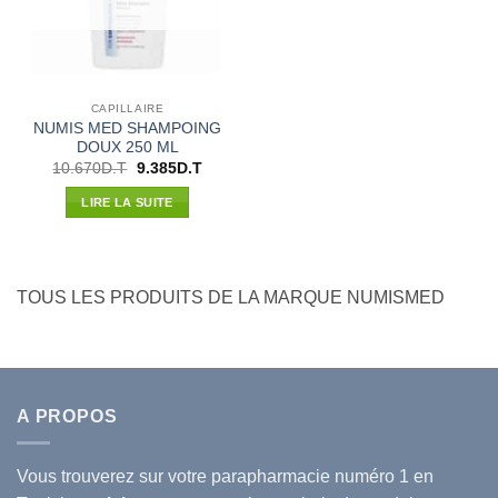
CAPILLAIRE
NUMIS MED SHAMPOING
DOUX 250 ML
Le
Le
10.670
D.T
9.385
D.T
prix
prix
initial
actuel
LIRE LA SUITE
était :
est :
10.670D.T.
9.385D.T.
TOUS LES PRODUITS DE LA MARQUE NUMISMED
A PROPOS
Vous trouverez sur votre
parapharmacie
numéro 1 en