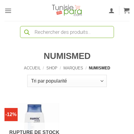
Passer
au
contenu
Recherche
de
produits
NUMISMED
ACCUEIL
/
SHOP
/
MARQUES
/
NUMISMED
-12%
RUPTURE DE STOCK