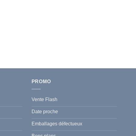
PROMO
Vente Flash
Date proche
Emballages défectueux
Bons plans