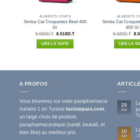
ALIMENTS CHATS
ALIMENTS C
Simba Cat Croquettes Beef 400
Simba Cat Croquet
Gr
400 Gr
Le
Le
Le
9.680
D.T
8.518
D.T
9.680
D.T
8.
prix
prix
pri
initial
actuel
init
LIRE LA SUITE
LIRE LA SU
était :
est :
étai
9.680D.T.
8.518D.T.
9.6
A PROPOS
ARTICL
Vous trouverez sur votre
parapharmacie
L
29
numéro 1 en Tunisie
tunisiepara.com
,
p
Juil
T
un large choix de produits
Au
parapharmaceutique (santé, beauté, et
co
L
sur
10
bien être) au meilleur prix.
Le
:
Juil
mei