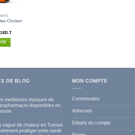
HATS
tes Chicken
Le
518
D.T
x
prix
ial
actuel
ITE
t :
est :
80D.T.
8.518D.T.
ES DE BLOG
MON COMPTE
Commandes
es meilleures marques de
arapharmacie disponibles en
Adresses
unisie
cun
mmentaire
Détails du compte
a vague de chaleur en Tunisie
s
 comment protéger votre santé
lleures
Points