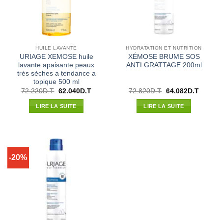
HUILE LAVANTE
HYDRATATION ET NUTRITION
URIAGE XEMOSE huile
XÉMOSE BRUME SOS
lavante apaisante peaux
ANTI GRATTAGE 200ml
très sèches a tendance a
topique 500 ml
Le
Le
Le
Le
72.220
D.T
62.040
D.T
72.820
D.T
64.082
D.T
prix
prix
prix
prix
initial
actuel
initial
actuel
LIRE LA SUITE
LIRE LA SUITE
était :
est :
était :
est :
72.220D.T.
62.040D.T.
72.820D.T.
64.082
-20%