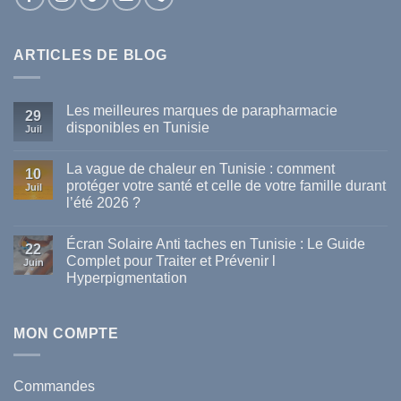
ARTICLES DE BLOG
Les meilleures marques de parapharmacie
29
disponibles en Tunisie
Juil
Aucun
commentaire
La vague de chaleur en Tunisie : comment
sur
10
Les
protéger votre santé et celle de votre famille durant
Juil
meilleures
l’été 2026 ?
marques
de
Aucun
parapharmacie
commentaire
disponibles
Écran Solaire Anti taches en Tunisie : Le Guide
sur
22
en
La
Complet pour Traiter et Prévenir l
Tunisie
Juin
vague
Hyperpigmentation
de
chaleur
Aucun
en
commentaire
Tunisie
sur
:
Écran
MON COMPTE
comment
Solaire
protéger
Anti
votre
taches
santé
en
et
Commandes
Tunisie
celle
: