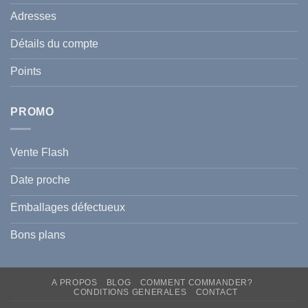
de
Le
votre
Adresses
Guide
famille
Complet
durant
pour
l’été
Détails du compte
Traiter
2026
et
?
Prévenir
Points
l
Hyperpigmentation
PROMO
Vente Flash
Date proche
Emballages défectueux
Bons plans
A PROPOS
BLOG
COMMENT COMMANDER?
CONDITIONS GENERALES
CONTACT