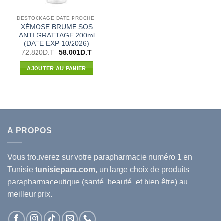
DESTOCKAGE DATE PROCHE
XÉMOSE BRUME SOS
ANTI GRATTAGE 200ml
(DATE EXP 10/2026)
Le
Le
72.820
D.T
58.001
D.T
prix
prix
initial
actuel
AJOUTER AU PANIER
était :
est :
72.820D.T.
58.001D.T.
A PROPOS
Vous trouverez sur votre
parapharmacie
numéro 1 en
Tunisie
tunisiepara.com
, un large choix de produits
parapharmaceutique (santé, beauté, et bien être) au
meilleur prix.