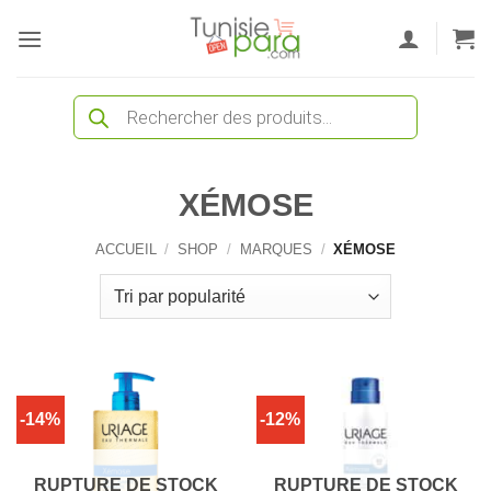
Passer
au
contenu
Recherche
de
produits
XÉMOSE
ACCUEIL
/
SHOP
/
MARQUES
/
XÉMOSE
-14%
-12%
RUPTURE DE STOCK
RUPTURE DE STOCK