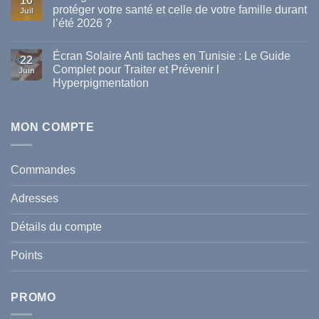
10
Les
protéger votre santé et celle de votre famille durant
Juil
meilleures
l’été 2026 ?
marques
de
Aucun
parapharmacie
commentaire
disponibles
Écran Solaire Anti taches en Tunisie : Le Guide
sur
22
en
La
Complet pour Traiter et Prévenir l
Tunisie
Juin
vague
Hyperpigmentation
de
chaleur
Aucun
en
commentaire
Tunisie
sur
:
Écran
MON COMPTE
comment
Solaire
protéger
Anti
votre
taches
santé
en
et
Commandes
Tunisie
celle
:
de
Le
votre
Adresses
Guide
famille
Complet
durant
pour
l’été
Détails du compte
Traiter
2026
et
?
Prévenir
Points
l
Hyperpigmentation
PROMO