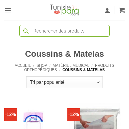
Passer
au
contenu
Recherche
de
produits
Coussins & Matelas
ACCUEIL
/
SHOP
/
MATÉRIEL MÉDICAL
/
PRODUITS
ORTHOPÉDIQUES
/
COUSSINS & MATELAS
-12%
-12%