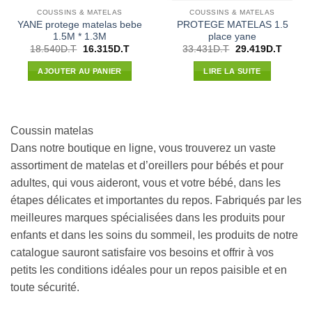
COUSSINS & MATELAS
COUSSINS & MATELAS
YANE protege matelas bebe
PROTEGE MATELAS 1.5
1.5M * 1.3M
place yane
Le
Le
Le
Le
18.540
D.T
16.315
D.T
33.431
D.T
29.419
D.T
prix
prix
prix
prix
initial
actuel
initial
actuel
AJOUTER AU PANIER
LIRE LA SUITE
était :
est :
était :
est :
18.540D.T.
16.315D.T.
33.431D.T.
29.419
Coussin matelas
Dans notre boutique en ligne, vous trouverez un vaste
assortiment de matelas et d’oreillers pour bébés et pour
adultes, qui vous aideront, vous et votre bébé, dans les
étapes délicates et importantes du repos. Fabriqués par les
meilleures marques spécialisées dans les produits pour
enfants et dans les soins du sommeil, les produits de notre
catalogue sauront satisfaire vos besoins et offrir à vos
petits les conditions idéales pour un repos paisible et en
toute sécurité.