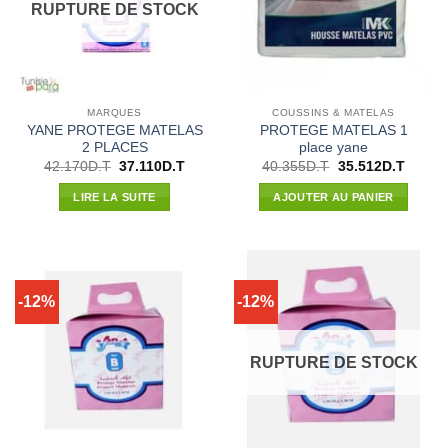
RUPTURE DE STOCK
MARQUES
COUSSINS & MATELAS
YANE PROTEGE MATELAS
PROTEGE MATELAS 1
2 PLACES
place yane
Le
Le
Le
Le
42.170
D.T
37.110
D.T
40.355
D.T
35.512
D.T
prix
prix
prix
prix
initial
actuel
initial
actuel
LIRE LA SUITE
AJOUTER AU PANIER
était :
est :
était :
est :
42.170D.T.
37.110D.T.
40.355D.T.
35.512
-12%
-12%
RUPTURE DE STOCK