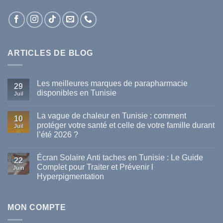
ARTICLES DE BLOG
Les meilleures marques de parapharmacie
29
disponibles en Tunisie
Juil
Aucun
commentaire
La vague de chaleur en Tunisie : comment
sur
10
Les
protéger votre santé et celle de votre famille durant
Juil
meilleures
l’été 2026 ?
marques
de
Aucun
parapharmacie
commentaire
disponibles
Écran Solaire Anti taches en Tunisie : Le Guide
sur
22
en
La
Complet pour Traiter et Prévenir l
Tunisie
Juin
vague
Hyperpigmentation
de
chaleur
Aucun
en
commentaire
Tunisie
sur
:
Écran
MON COMPTE
comment
Solaire
protéger
Anti
votre