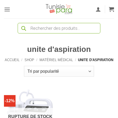
Passer
au
contenu
Recherche
de
produits
unite d'aspiration
ACCUEIL
/
SHOP
/
MATÉRIEL MÉDICAL
/
UNITE D'ASPIRATION
-12%
RUPTURE DE STOCK