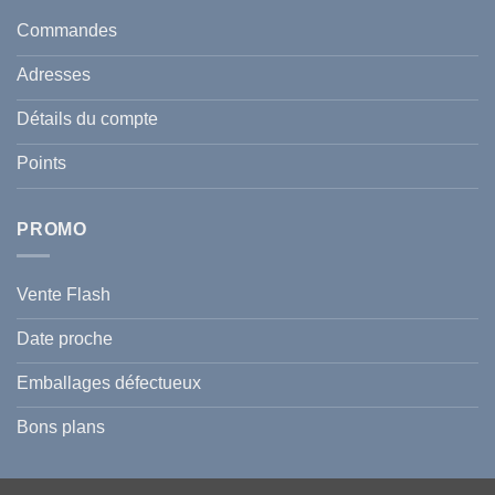
taches
santé
en
et
Commandes
Tunisie
celle
:
de
Le
votre
Adresses
Guide
famille
Complet
durant
pour
l’été
Détails du compte
Traiter
2026
et
?
Prévenir
Points
l
Hyperpigmentation
PROMO
Vente Flash
Date proche
Emballages défectueux
Bons plans