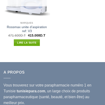
MARQUES
Rossmax unite d’aspiration
ref: V3
Le
Le
471.600
D.T
415.008
D.T
prix
prix
initial
actuel
LIRE LA SUITE
était :
est :
471.600D.T.
415.008D.T.
A PROPOS
Vous trouverez sur votre
parapharmacie
numéro 1 en
Tunisie
tunisiepara.com
, un large choix de produits
parapharmaceutique (santé, beauté, et bien être) au
meilleur prix.