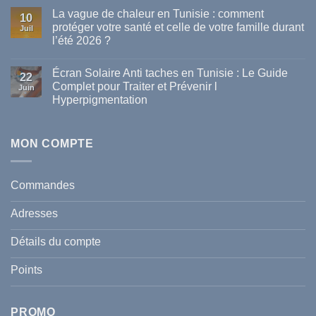
commentaire
La vague de chaleur en Tunisie : comment
sur
10
Les
protéger votre santé et celle de votre famille durant
Juil
meilleures
l’été 2026 ?
marques
de
Aucun
parapharmacie
commentaire
disponibles
Écran Solaire Anti taches en Tunisie : Le Guide
sur
22
en
La
Complet pour Traiter et Prévenir l
Tunisie
Juin
vague
Hyperpigmentation
de
chaleur
Aucun
en
commentaire
Tunisie
sur
:
Écran
MON COMPTE
comment
Solaire
protéger
Anti
votre
taches
santé
en
et
Commandes
Tunisie
celle
:
de
Le
votre
Adresses
Guide
famille
Complet
durant
pour
l’été
Détails du compte
Traiter
2026
et
?
Prévenir
Points
l
Hyperpigmentation
PROMO