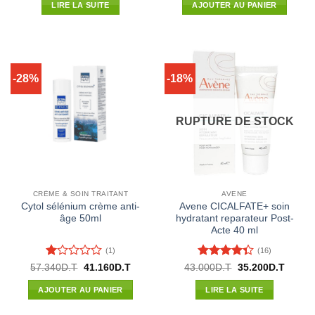
initial
actuel
LIRE LA SUITE
AJOUTER AU PANIER
était :
est :
19.700D.T.
17.336D.T.
-28%
-18%
RUPTURE DE STOCK
CRÈME & SOIN TRAITANT
AVENE
Cytol sélénium crème anti-
Avene CICALFATE+ soin
âge 50ml
hydratant reparateur Post-
Acte 40 ml
(1)
(16)
Note
Note
4.31
Le
Le
Le
Le
57.340
D.T
41.160
D.T
43.000
D.T
35.200
D.T
prix
prix
prix
prix
1
sur 5
initial
actuel
initial
actuel
sur
AJOUTER AU PANIER
LIRE LA SUITE
était :
est :
était :
est :
5
57.340D.T.
41.160D.T.
43.000D.T.
35.200