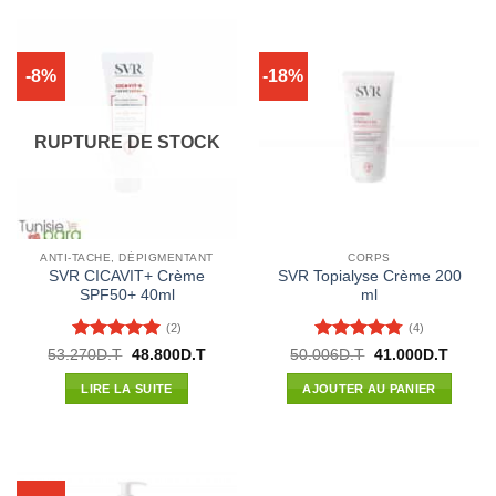
-8%
-18%
RUPTURE DE STOCK
ANTI-TACHE, DÉPIGMENTANT
CORPS
SVR CICAVIT+ Crème
SVR Topialyse Crème 200
SPF50+ 40ml
ml
(2)
(4)
Note
5
sur
Note
4.75
Le
Le
Le
Le
53.270
D.T
48.800
D.T
50.006
D.T
41.000
D.T
prix
prix
prix
prix
5
sur 5
initial
actuel
initial
actuel
LIRE LA SUITE
AJOUTER AU PANIER
était :
est :
était :
est :
53.270D.T.
48.800D.T.
50.006D.T.
41.000