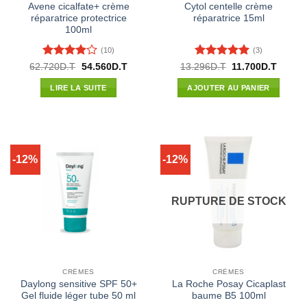
Avene cicalfate+ crème
Cytol centelle crème
réparatrice protectrice
réparatrice 15ml
100ml
(10)
(3)
Note
3.9
Note
5
sur
Le
Le
Le
Le
62.720
D.T
54.560
D.T
13.296
D.T
11.700
D.T
prix
prix
prix
prix
sur 5
5
initial
actuel
initial
actuel
LIRE LA SUITE
AJOUTER AU PANIER
était :
est :
était :
est :
62.720D.T.
54.560D.T.
13.296D.T.
11.700
-12%
-12%
RUPTURE DE STOCK
CRÈMES
CRÈMES
Daylong sensitive SPF 50+
La Roche Posay Cicaplast
Gel fluide léger tube 50 ml
baume B5 100ml