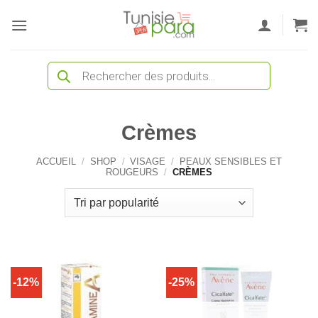
Passer
au
contenu
Recherche
de
produits
Crèmes
ACCUEIL
/
SHOP
/
VISAGE
/
PEAUX SENSIBLES ET
ROUGEURS
/
CRÈMES
-12%
-25%