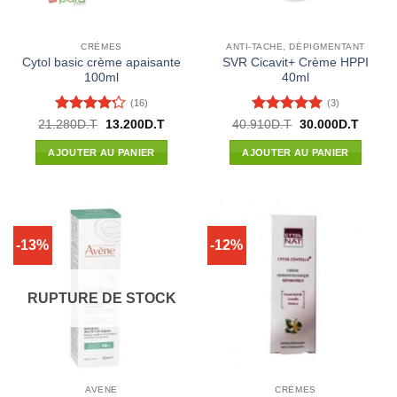
CRÈMES
ANTI-TACHE, DÉPIGMENTANT
Cytol basic crème apaisante
SVR Cicavit+ Crème HPPI
100ml
40ml
(16)
(3)
Note
4.19
Note
5
sur
Le
Le
Le
Le
21.280
D.T
13.200
D.T
40.910
D.T
30.000
D.T
prix
prix
prix
prix
sur 5
5
initial
actuel
initial
actuel
AJOUTER AU PANIER
AJOUTER AU PANIER
était :
est :
était :
est :
21.280D.T.
13.200D.T.
40.910D.T.
30.000
-13%
-12%
RUPTURE DE STOCK
AVENE
CRÈMES