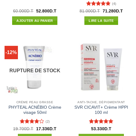
(4)
Note
4.75
Le
Le
Le
Le
60.000
D.T
52.800
D.T
81.000
D.T
71.280
D.T
prix
prix
prix
prix
sur 5
initial
actuel
initial
actuel
AJOUTER AU PANIER
LIRE LA SUITE
était :
est :
était :
est :
60.000D.T.
52.800D.T.
81.000D.T.
71.280
-12%
RUPTURE DE STOCK
CRÈME PEAU GRASSE
ANTI-TACHE, DÉPIGMENTANT
PHYTEAL ACNÉBIO Crème
SVR CICAVIT+ Crème HPPI
visage 50ml
100 ml
(2)
Note
4
Note
5
sur
Le
Le
19.700
D.T
17.336
D.T
53.330
D.T
prix
prix
sur 5
5