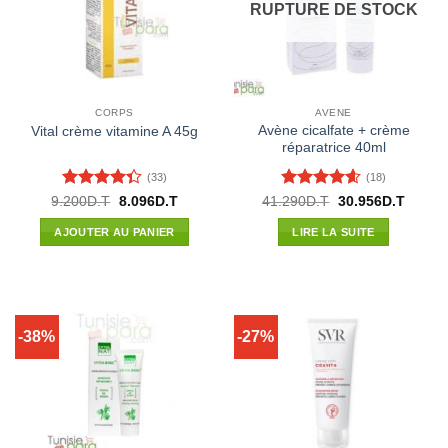
RUPTURE DE STOCK
CORPS
AVENE
Avène cicalfate + crème
Vital crème vitamine A 45g
réparatrice 40ml
(33)
(18)
Note
4.33
Note
4.56
Le
Le
Le
Le
9.200
D.T
8.096
D.T
41.290
D.T
30.956
D.T
prix
prix
prix
prix
sur 5
sur 5
initial
actuel
initial
actuel
AJOUTER AU PANIER
LIRE LA SUITE
était :
est :
était :
est :
9.200D.T.
8.096D.T.
41.290D.T.
30.956
-38%
-27%