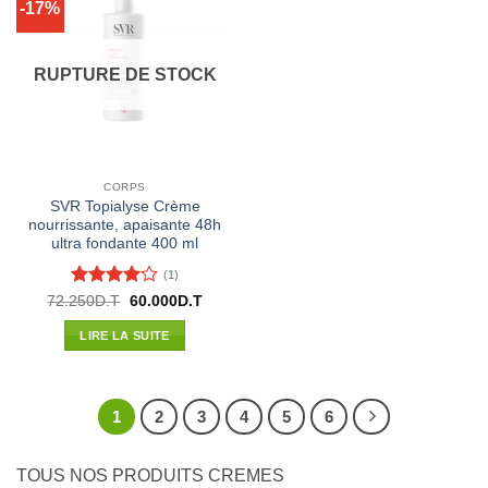
-17%
RUPTURE DE STOCK
CORPS
SVR Topialyse Crème
nourrissante, apaisante 48h
ultra fondante 400 ml
(1)
Note
4
Le
Le
72.250
D.T
60.000
D.T
prix
prix
sur 5
initial
actuel
LIRE LA SUITE
était :
est :
72.250D.T.
60.000D.T.
1
2
3
4
5
6
TOUS NOS PRODUITS CREMES