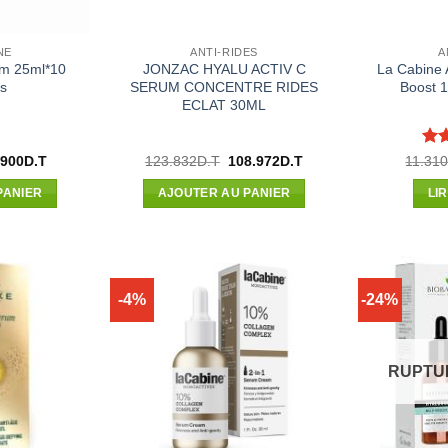
NE
ANTI-RIDES
A
um 25ml*10
JONZAC HYALU ACTIV C
La Cabine 
s
SERUM CONCENTRE RIDES
Boost 1
ECLAT 30ML
No
Le
Le
Le
.900
D.T
123.832
D.T
108.972
D.T
11.31
x
prix
prix
prix
5
ial
actuel
initial
actuel
PANIER
AJOUTER AU PANIER
LI
t :
est :
était :
est :
800D.T.
69.900D.T.
123.832D.T.
108.972D.T.
-4%
-24%
RUPTU