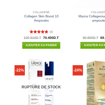
COLLAGÈNE
COLLAGÈ
Collagen Skin Boost 10
Myora Collageni
Ampoules
ampoule
(4)
Note
4.75
Le
Le
Le
100.910
D.T
70.400
D.T
90.800
D.T
69
prix
prix
pri
sur 5
initial
actuel
init
AJOUTER AU PANIER
AJOUTER AU 
était :
est :
étai
100.910D.T.
70.400D.T.
90.
-22%
-24%
RUPTURE DE STOCK