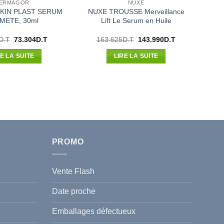
ERMAGOR
NUXE
SKIN PLAST SERUM
NUXE TROUSSE Merveillance
METE, 30ml
Lift Le Serum en Huile
Le
Le
Le
Le
D.T
73.304
D.T
163.625
D.T
143.990
D.T
prix
prix
prix
prix
initial
actuel
initial
actuel
RE LA SUITE
LIRE LA SUITE
était :
est :
était :
est :
83.300D.T.
73.304D.T.
163.625D.T.
143.990D.T.
PROMO
Vente Flash
Date proche
Emballages défectueux