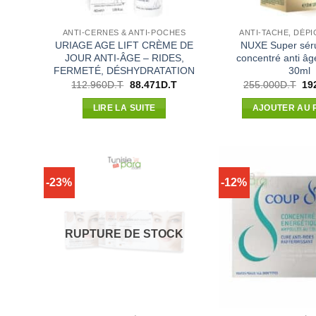
ANTI-CERNES & ANTI-POCHES
ANTI-TACHE, DÉP
URIAGE AGE LIFT CRÈME DE
NUXE Super séru
JOUR ANTI-ÂGE – RIDES,
concentré anti âg
FERMETÉ, DÉSHYDRATATION
30ml
Le
Le
Le
112.960
D.T
88.471
D.T
255.000
D.T
19
prix
prix
pri
initial
actuel
init
LIRE LA SUITE
AJOUTER AU 
était :
est :
étai
112.960D.T.
88.471D.T.
25
-23%
-12%
RUPTURE DE STOCK