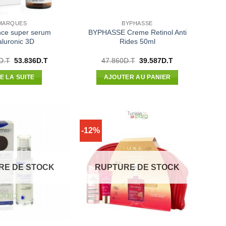
MARQUES
BYPHASSE
nce super serum
BYPHASSE Creme Retinol Anti
aluronic 3D
Rides 50ml
Le
Le
Le
Le
D.T
53.836
D.T
47.860
D.T
39.587
D.T
prix
prix
prix
prix
initial
actuel
initial
actuel
RE LA SUITE
AJOUTER AU PANIER
était :
est :
était :
est :
70.656D.T.
53.836D.T.
47.860D.T.
39.587D.T.
-12%
RE DE STOCK
RUPTURE DE STOCK