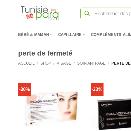
Passer
Recherche
au
de
produits
contenu
BÉBÉ & MAMAN
CAPILLAIRE
COMPLÉMENTS ALI
perte de fermeté
ACCUEIL
/
SHOP
/
VISAGE
/
SOIN ANTI-ÂGE
/
PERTE DE
-30%
-23%