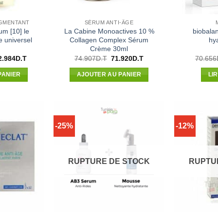
IGMENTANT
SÉRUM ANTI-ÂGE
m [10] le
La Cabine Monoactives 10 %
biobala
e universel
Collagen Complex Sérum
hy
Crème 30ml
Le
Le
Le
2.984
D.T
74.907
D.T
71.920
D.T
70.656
x
prix
prix
prix
ial
actuel
initial
actuel
PANIER
AJOUTER AU PANIER
LI
t :
est :
était :
est :
5.000D.T.
192.984D.T.
74.907D.T.
71.920D.T.
-25%
-12%
RUPTURE DE STOCK
RUPTU