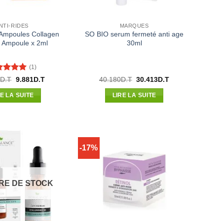
NTI-RIDES
MARQUES
Ampoules Collagen
SO BIO serum fermeté anti age
 Ampoule x 2ml
30ml
(1)
te
5
sur
Le
Le
Le
Le
0
D.T
9.881
D.T
40.180
D.T
30.413
D.T
prix
prix
prix
prix
initial
actuel
initial
actuel
RE LA SUITE
LIRE LA SUITE
était :
est :
était :
est :
11.310D.T.
9.881D.T.
40.180D.T.
30.413D.T.
-17%
RE DE STOCK