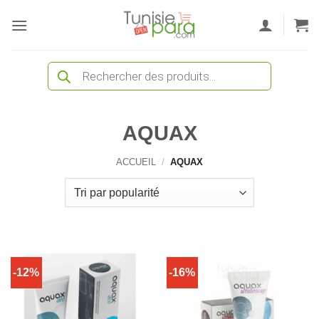
Passer
au
contenu
Recherche
de
produits
AQUAX
ACCUEIL
/
AQUAX
-12%
-16%