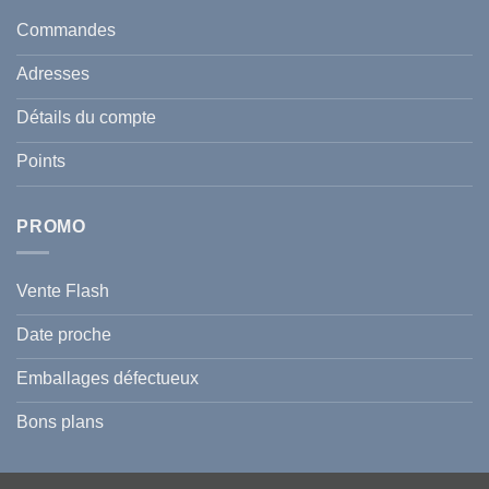
taches
santé
en
et
Commandes
Tunisie
celle
:
de
Le
votre
Adresses
Guide
famille
Complet
durant
pour
l’été
Détails du compte
Traiter
2026
et
?
Prévenir
Points
l
Hyperpigmentation
PROMO
Vente Flash
Date proche
Emballages défectueux
Bons plans