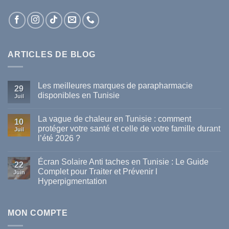
ARTICLES DE BLOG
Les meilleures marques de parapharmacie
29
disponibles en Tunisie
Juil
Aucun
commentaire
La vague de chaleur en Tunisie : comment
sur
10
Les
protéger votre santé et celle de votre famille durant
Juil
meilleures
l’été 2026 ?
marques
de
Aucun
parapharmacie
commentaire
disponibles
Écran Solaire Anti taches en Tunisie : Le Guide
sur
22
en
La
Complet pour Traiter et Prévenir l
Tunisie
Juin
vague
Hyperpigmentation
de
chaleur
Aucun
en
commentaire
Tunisie
sur
:
Écran
MON COMPTE
comment
Solaire
protéger
Anti
votre