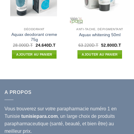
DÉODORANT
ANTI-TACHE, DÉPIGMENTANT
Aquax deodorant creme
Aquax whitening 50ml
75g
Le
Le
Le
Le
28.000
D.T
24.640
D.T
63.220
D.T
52.800
D.T
prix
prix
prix
prix
initial
actuel
initial
actuel
AJOUTER AU PANIER
AJOUTER AU PANIER
était :
est :
était :
est :
28.000D.T.
24.640D.T.
63.220D.T.
52.800
A PROPOS
Vous trouverez sur votre
parapharmacie
numéro 1 en
Tunisie
tunisiepara.com
, un large choix de produits
parapharmaceutique (santé, beauté, et bien être) au
meilleur prix.