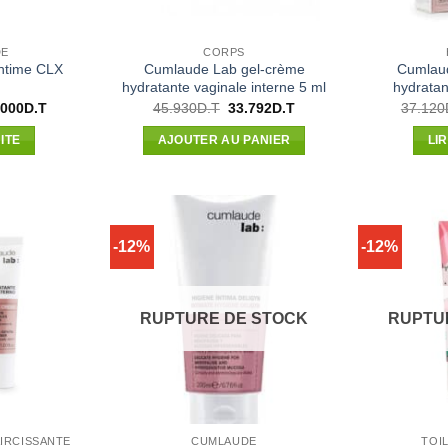
DE
CORPS
ntime CLX
Cumlaude Lab gel-crème
Cumlaud
hydratante vaginale interne 5 ml
hydratan
Le
Le
Le
.000
D.T
45.930
D.T
33.792
D.T
37.120
x
prix
prix
prix
ial
actuel
initial
actuel
ITE
AJOUTER AU PANIER
LI
t :
est :
était :
est :
320D.T.
22.000D.T.
45.930D.T.
33.792D.T.
-12%
-12%
RUPTURE DE STOCK
RUPTU
AIRCISSANTE
CUMLAUDE
TOI