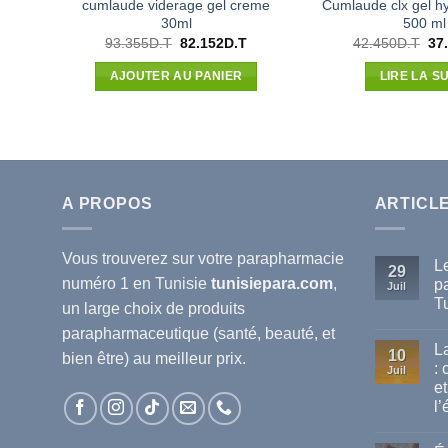
cumlaude viderage gel creme
Cumlaude clx gel hy
30ml
500 ml
Le
Le
Le
93.355
D.T
82.152
D.T
42.450
D.T
37
prix
prix
pri
initial
actuel
init
AJOUTER AU PANIER
LIRE LA SU
était :
est :
étai
93.355D.T.
82.152D.T.
42.
A PROPOS
ARTICL
Vous trouverez sur votre
parapharmacie
L
29
numéro 1 en Tunisie
tunisiepara.com
,
p
Juil
T
un large choix de produits
Au
parapharmaceutique (santé, beauté, et
co
L
sur
10
bien être) au meilleur prix.
Le
:
Juil
mei
et
ma
de
l’
pa
dis
Au
en
co