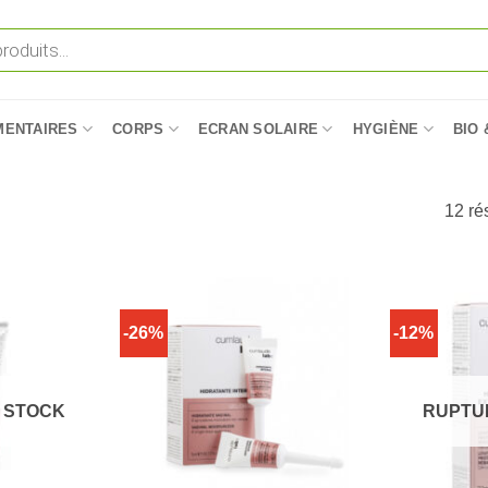
MENTAIRES
CORPS
ECRAN SOLAIRE
HYGIÈNE
BIO 
12 rés
-26%
-12%
 STOCK
RUPTU