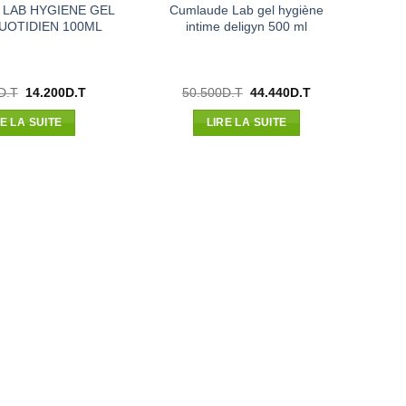
LAB HYGIENE GEL
Cumlaude Lab gel hygiène
UOTIDIEN 100ML
intime deligyn 500 ml
Le
Le
Le
Le
D.T
14.200
D.T
50.500
D.T
44.440
D.T
prix
prix
prix
prix
initial
actuel
initial
actuel
RE LA SUITE
LIRE LA SUITE
était :
est :
était :
est :
16.136D.T.
14.200D.T.
50.500D.T.
44.440D.T.