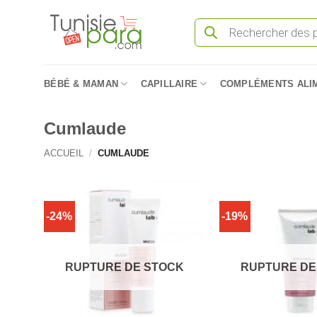
Passer
Recherche
au
de
produits
contenu
BÉBÉ & MAMAN
CAPILLAIRE
COMPLÉMENTS ALI
Cumlaude
ACCUEIL
/
CUMLAUDE
-24%
-19%
RUPTURE DE STOCK
RUPTURE DE