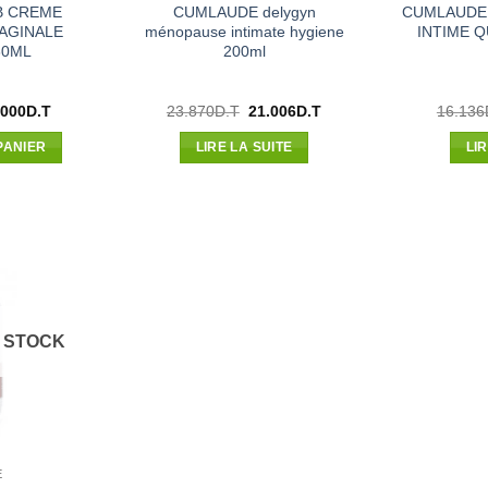
B CREME
CUMLAUDE delygyn
CUMLAUDE 
AGINALE
ménopause intimate hygiene
INTIME Q
30ML
200ml
Le
Le
Le
.000
D.T
23.870
D.T
21.006
D.T
16.136
x
prix
prix
prix
ial
actuel
initial
actuel
PANIER
LIRE LA SUITE
LI
t :
est :
était :
est :
954D.T.
29.000D.T.
23.870D.T.
21.006D.T.
 STOCK
E