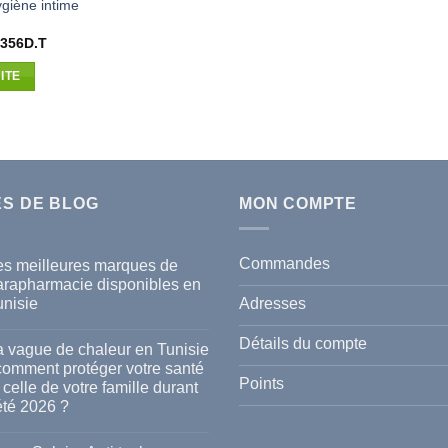
giène intime
Le
.356
D.T
x
prix
ial
actuel
ITE
t :
est :
450D.T.
37.356D.T.
ES DE BLOG
MON COMPTE
Commandes
es meilleures marques de
arapharmacie disponibles en
Adresses
unisie
cun
mmentaire
Détails du compte
a vague de chaleur en Tunisie
s
 comment protéger votre santé
lleures
Points
 celle de votre famille durant
rques
été 2026 ?
rapharmacie
ponibles
cun
mmentaire