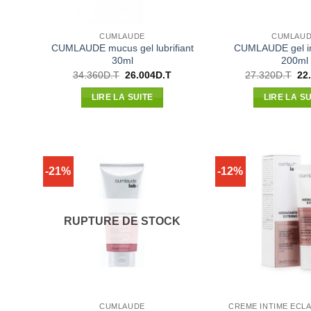
CUMLAUDE
CUMLAU
CUMLAUDE mucus gel lubrifiant
CUMLAUDE gel i
30ml
200ml
Le
Le
Le
34.360
D.T
26.004
D.T
27.320
D.T
22
prix
prix
pri
initial
actuel
init
LIRE LA SUITE
LIRE LA SU
était :
est :
étai
34.360D.T.
26.004D.T.
27.
-21%
-12%
RUPTURE DE STOCK
CUMLAUDE
CREME INTIME ECL