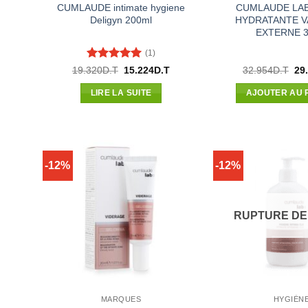
CUMLAUDE intimate hygiene
CUMLAUDE LA
Deligyn 200ml
HYDRATANTE V
EXTERNE 
(1)
Note
5
sur
Le
Le
Le
19.320
D.T
15.224
D.T
32.954
D.T
29
prix
prix
pri
5
initial
actuel
init
LIRE LA SUITE
AJOUTER AU 
était :
est :
étai
19.320D.T.
15.224D.T.
32.
-12%
-12%
RUPTURE DE
MARQUES
HYGIÈN