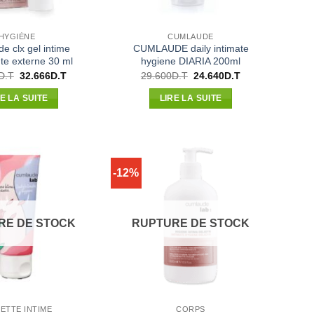
HYGIÈNE
CUMLAUDE
e clx gel intime
CUMLAUDE daily intimate
te externe 30 ml
hygiene DIARIA 200ml
Le
Le
Le
Le
D.T
32.666
D.T
29.600
D.T
24.640
D.T
prix
prix
prix
prix
initial
actuel
initial
actuel
RE LA SUITE
LIRE LA SUITE
était :
est :
était :
est :
37.120D.T.
32.666D.T.
29.600D.T.
24.640D.T.
-12%
RE DE STOCK
RUPTURE DE STOCK
LETTE INTIME
CORPS