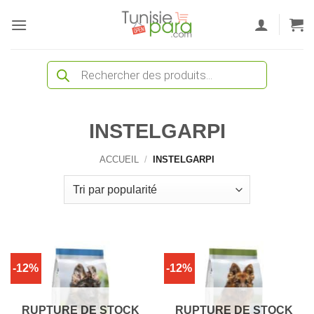
Passer
au
contenu
Recherche
de
produits
INSTELGARPI
ACCUEIL
/
INSTELGARPI
-12%
-12%
RUPTURE DE STOCK
RUPTURE DE STOCK