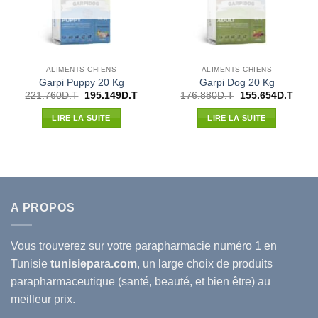
ALIMENTS CHIENS
ALIMENTS CHIENS
Garpi Puppy 20 Kg
Garpi Dog 20 Kg
Le
Le
Le
Le
221.760
D.T
195.149
D.T
176.880
D.T
155.654
D.T
prix
prix
prix
prix
initial
actuel
initial
actue
LIRE LA SUITE
LIRE LA SUITE
était :
est :
était :
est :
221.760D.T.
195.149D.T.
176.880D.T.
155.6
A PROPOS
Vous trouverez sur votre
parapharmacie
numéro 1 en
Tunisie
tunisiepara.com
, un large choix de produits
parapharmaceutique (santé, beauté, et bien être) au
meilleur prix.