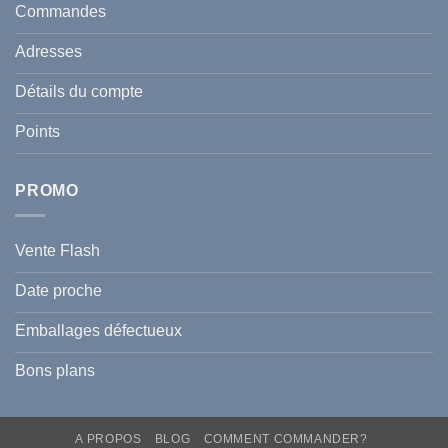
en
et
Commandes
Tunisie
celle
:
de
Le
votre
Adresses
Guide
famille
Complet
durant
pour
l’été
Détails du compte
Traiter
2026
et
?
Prévenir
Points
l
Hyperpigmentation
PROMO
Vente Flash
Date proche
Emballages défectueux
Bons plans
A PROPOS
BLOG
COMMENT COMMANDER?