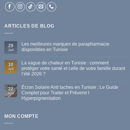
ARTICLES DE BLOG
Les meilleures marques de parapharmacie
29
disponibles en Tunisie
Juil
Aucun
commentaire
La vague de chaleur en Tunisie : comment
sur
10
Les
protéger votre santé et celle de votre famille durant
Juil
meilleures
l’été 2026 ?
marques
de
Aucun
parapharmacie
commentaire
disponibles
Écran Solaire Anti taches en Tunisie : Le Guide
sur
22
en
La
Complet pour Traiter et Prévenir l
Tunisie
Juin
vague
Hyperpigmentation
de
chaleur
Aucun
en
commentaire
Tunisie
sur
:
Écran
MON COMPTE
comment
Solaire
protéger
Anti
votre
taches
santé