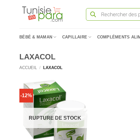
Passer
Recherche
au
de
produits
contenu
BÉBÉ & MAMAN
CAPILLAIRE
COMPLÉMENTS ALI
LAXACOL
ACCUEIL
/
LAXACOL
-12%
RUPTURE DE STOCK