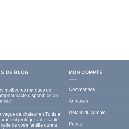
ES DE BLOG
MON COMPTE
Commandes
es meilleures marques de
arapharmacie disponibles en
Adresses
unisie
cun
mmentaire
Détails du compte
a vague de chaleur en Tunisie
s
 comment protéger votre santé
lleures
Points
 celle de votre famille durant
rques