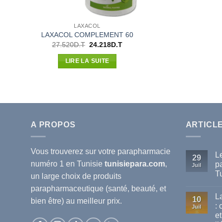
LAXACOL
LAXACOL COMPLEMENT 60
Le
Le
27.520
D.T
24.218
D.T
prix
prix
initial
actuel
LIRE LA SUITE
était :
est :
27.520D.T.
24.218D.T.
A PROPOS
ARTICL
Vous trouverez sur votre
parapharmacie
L
29
numéro 1 en Tunisie
tunisiepara.com
,
p
Juil
T
un large choix de produits
Au
parapharmaceutique (santé, beauté, et
co
L
sur
10
bien être) au meilleur prix.
Le
:
Juil
mei
et
ma