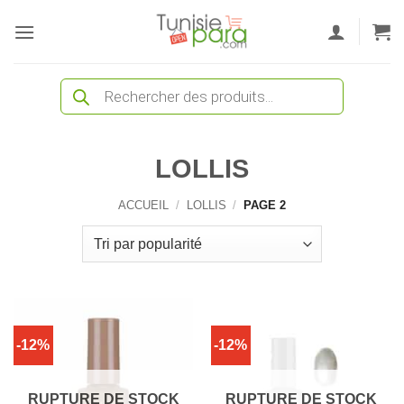
Passer
au
contenu
Recherche
de
produits
LOLLIS
ACCUEIL
/
LOLLIS
/
PAGE 2
-12%
-12%
RUPTURE DE STOCK
RUPTURE DE STOCK