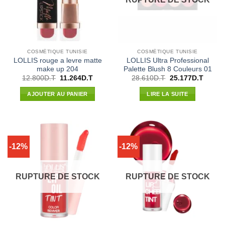
COSMÉTIQUE TUNISIE
COSMÉTIQUE TUNISIE
LOLLIS rouge a levre matte
LOLLIS Ultra Professional
make up 204
Palette Blush 8 Couleurs 01
Le
Le
Le
Le
12.800
D.T
11.264
D.T
28.610
D.T
25.177
D.T
prix
prix
prix
prix
initial
actuel
initial
actuel
AJOUTER AU PANIER
LIRE LA SUITE
était :
est :
était :
est :
12.800D.T.
11.264D.T.
28.610D.T.
25.177
-12%
-12%
RUPTURE DE STOCK
RUPTURE DE STOCK