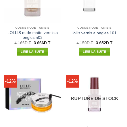
COSMÉTIQUE TUNISIE
COSMÉTIQUE TUNISIE
LOLLIS nude matte vernis a
lollis vernis a ongles 101
ongles n03
Le
Le
Le
Le
4.166
D.T
3.666
D.T
4.150
D.T
3.652
D.T
prix
prix
prix
prix
initial
actuel
initial
actuel
LIRE LA SUITE
LIRE LA SUITE
était :
est :
était :
est :
4.166D.T.
3.666D.T.
4.150D.T.
3.652D.
-12%
-12%
RUPTURE DE STOCK