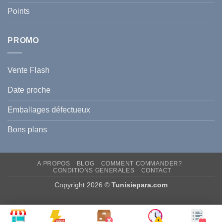
?
Prévenir
Points
l
Hyperpigmentation
PROMO
Vente Flash
Date proche
Emballages défectueux
Bons plans
A PROPOS
BLOG
COMMENT COMMANDER?
CONDITIONS GENERALES
CONTACT
Copyright 2026 ©
Tunisiepara.com