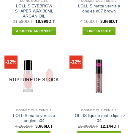
SOINS SOURCILS
COSMÉTIQUE TUNISIE
LOLLIS EYEBROW
LOLLIS matte vernis a
SHAPER WAX 30ML
ongles n07 brown
ARGAN OIL
Le
Le
Le
Le
21.590
D.T
18.999
D.T
4.166
D.T
3.666
D.T
prix
prix
prix
prix
initial
actuel
initial
actuel
AJOUTER AU PANIER
LIRE LA SUITE
était :
est :
était :
est :
21.590D.T.
18.999D.T.
4.166D.T.
3.666D.
-12%
-12%
RUPTURE DE STOCK
COSMÉTIQUE TUNISIE
COSMÉTIQUE TUNISIE
LOLLIS matte vernis a
LOLLIS liquide matte lipstick
ongles n04
04
Le
Le
Le
Le
4.166
D.T
3.666
D.T
13.800
D.T
12.144
D.T
prix
prix
prix
prix