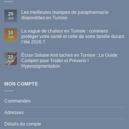
Les meilleures marques de parapharmacie
29
disponibles en Tunisie
Juil
Aucun
commentaire
La vague de chaleur en Tunisie : comment
sur
10
Les
protéger votre santé et celle de votre famille durant
Juil
meilleures
l’été 2026 ?
marques
de
Aucun
parapharmacie
commentaire
disponibles
Écran Solaire Anti taches en Tunisie : Le Guide
sur
22
en
La
Complet pour Traiter et Prévenir l
Tunisie
Juin
vague
Hyperpigmentation
de
chaleur
Aucun
en
commentaire
Tunisie
sur
:
Écran
MON COMPTE
comment
Solaire
protéger
Anti
votre
taches
santé
en
et
Commandes
Tunisie
celle
:
de
Le
votre
Adresses
Guide
famille
Complet
durant
pour
l’été
Détails du compte
Traiter
2026
et