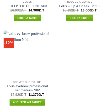
GLOSS
ROUGES À LÈVRES
LOLLIS LIP OIL TINT N03
Lollis – Lip & Cheek Tint 02
Le
Le
Le
Le
16.932
D.T
14.900
D.T
18.182
D.T
16.000
D.T
prix
prix
prix
prix
initial
actuel
initial
actuel
LIRE LA SUITE
LIRE LA SUITE
était :
est :
était :
est :
16.932D.T.
14.900D.T.
18.182D.T.
16.000
-12%
COSMÉTIQUE TUNISIE
Lollis eyebrow professional
set medium N02
Le
Le
12.920
D.T
11.370
D.T
prix
prix
initial
actuel
AJOUTER AU PANIER
était :
est :
12.920D.T.
11.370D.T.