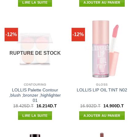
initial
actuel
initial
actuel
LIRE LA SUITE
AJOUTER AU PANIER
était :
est :
était :
est :
4.166D.T.
3.666D.T.
13.800D.T.
12.144
-12%
-12%
RUPTURE DE STOCK
CONTOURING
GLOSS
LOLLIS Palette Contour
LOLLIS LIP OIL TINT N02
,blush ;bronzer ,highlighter
01
Le
Le
Le
Le
18.425
D.T
16.214
D.T
16.932
D.T
14.900
D.T
prix
prix
prix
prix
initial
actuel
initial
actuel
LIRE LA SUITE
AJOUTER AU PANIER
était :
est :
était :
est :
18.425D.T.
16.214D.T.
16.932D.T.
14.900