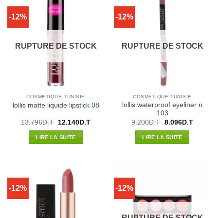
-12%
-12%
RUPTURE DE STOCK
RUPTURE DE STOCK
COSMÉTIQUE TUNISIE
COSMÉTIQUE TUNISIE
lollis waterproof eyeliner n
lollis matte liquide lipstick 08
103
Le
Le
Le
Le
13.796
D.T
12.140
D.T
9.200
D.T
8.096
D.T
prix
prix
prix
prix
initial
actuel
initial
actuel
LIRE LA SUITE
LIRE LA SUITE
était :
est :
était :
est :
13.796D.T.
12.140D.T.
9.200D.T.
8.096D.
-12%
-12%
RUPTURE DE STOCK