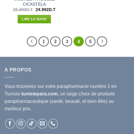
CICASTELA
Le
Le
28.400
D.T
24.992
D.T
prix
prix
initial
actuel
LIRE LA SUITE
était :
est :
28.400D.T.
24.992D.T.
1
2
3
4
5
A PROPOS
Vous trouverez sur votre
parapharmacie
numéro 1 en
Tunisie
tunisiepara.com
, un large choix de produits
parapharmaceutique (santé, beauté, et bien être) au
meilleur prix.