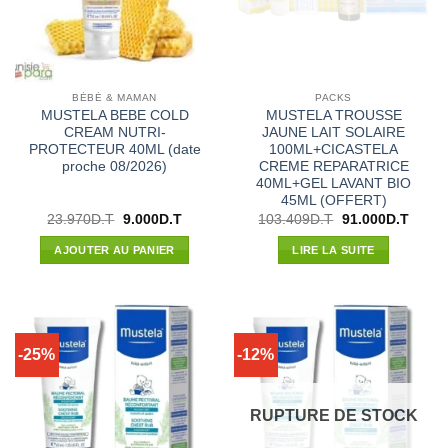
BÉBÉ & MAMAN
PACKS
MUSTELA BEBE COLD
MUSTELA TROUSSE
CREAM NUTRI-
JAUNE LAIT SOLAIRE
PROTECTEUR 40ML (date
100ML+CICASTELA
proche 08/2026)
CREME REPARATRICE
40ML+GEL LAVANT BIO
45ML (OFFERT)
Le
Le
Le
Le
23.970
D.T
9.000
D.T
103.409
D.T
91.000
D.T
prix
prix
prix
prix
initial
actuel
initial
actuel
AJOUTER AU PANIER
LIRE LA SUITE
était :
est :
était :
est :
23.970D.T.
9.000D.T.
103.409D.T.
91.00
-25%
-12%
RUPTURE DE STOCK