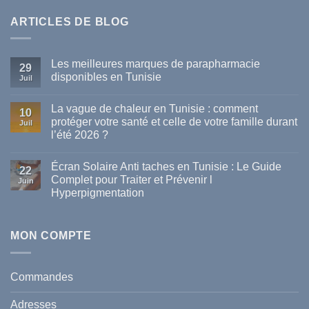
ARTICLES DE BLOG
Les meilleures marques de parapharmacie
29
disponibles en Tunisie
Juil
Aucun
commentaire
La vague de chaleur en Tunisie : comment
sur
10
Les
protéger votre santé et celle de votre famille durant
Juil
meilleures
l’été 2026 ?
marques
de
Aucun
parapharmacie
commentaire
disponibles
Écran Solaire Anti taches en Tunisie : Le Guide
sur
22
en
La
Complet pour Traiter et Prévenir l
Tunisie
Juin
vague
Hyperpigmentation
de
chaleur
Aucun
en
commentaire
Tunisie
sur
:
Écran
MON COMPTE
comment
Solaire
protéger
Anti
votre
taches
santé
en
et
Commandes
Tunisie
celle
:
de
Le
votre
Adresses
Guide