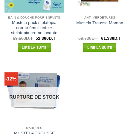
BAIN & DOUCHE POUR ENFANTS
ANTI VERGETURES
Mustela pack stelatopia
Mustela Trousse Maman
crémé émolliente +
stelatopia creme lavante
Le
Le
Le
Le
59.500
D.T
52.360
D.T
69.700
D.T
61.336
D.T
prix
prix
prix
prix
initial
actuel
initial
actuel
LIRE LA SUITE
LIRE LA SUITE
était :
est :
était :
est :
59.500D.T.
52.360D.T.
69.700D.T.
61.336
-12%
RUPTURE DE STOCK
MARQUES
MUSTELA TROUSSE