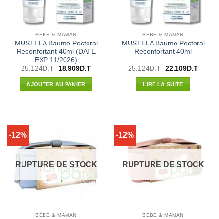
BÉBÉ & MAMAN
BÉBÉ & MAMAN
MUSTELA Baume Pectoral
MUSTELA Baume Pectoral
Reconfortant 40ml (DATE
Reconfortant 40ml
EXP 11/2026)
Le
Le
Le
Le
25.124
D.T
18.909
D.T
25.124
D.T
22.109
D.T
prix
prix
prix
prix
initial
actuel
initial
actuel
AJOUTER AU PANIER
LIRE LA SUITE
était :
est :
était :
est :
25.124D.T.
18.909D.T.
25.124D.T.
22.109
-12%
-12%
RUPTURE DE STOCK
RUPTURE DE STOCK
BÉBÉ & MAMAN
BÉBÉ & MAMAN