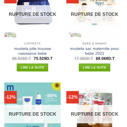
RUPTURE DE STOCK
RUPTURE DE STOCK
COFFRETS
BÉBÉ & MAMAN
mustela jolie trousse
mustela sac maternite pour
naissance bebe
bebe 2021
Le
Le
Le
Le
85.828
D.T
75.529
D.T
77.350
D.T
68.068
D.T
prix
prix
prix
prix
initial
actuel
initial
actuel
LIRE LA SUITE
LIRE LA SUITE
était :
est :
était :
est :
85.828D.T.
75.529D.T.
77.350D.T.
68.068
-12%
-12%
RUPTURE DE STOCK
RUPTURE DE STOCK