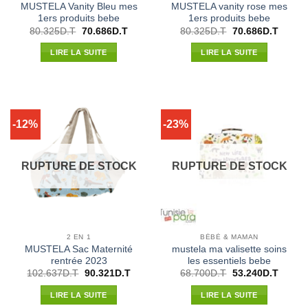
MUSTELA Vanity Bleu mes
MUSTELA vanity rose mes
1ers produits bebe
1ers produits bebe
Le
Le
Le
Le
80.325
D.T
70.686
D.T
80.325
D.T
70.686
D.T
prix
prix
prix
prix
initial
actuel
initial
actuel
LIRE LA SUITE
LIRE LA SUITE
était :
est :
était :
est :
80.325D.T.
70.686D.T.
80.325D.T.
70.686
-12%
-23%
RUPTURE DE STOCK
RUPTURE DE STOCK
2 EN 1
BÉBÉ & MAMAN
MUSTELA Sac Maternité
mustela ma valisette soins
rentrée 2023
les essentiels bebe
Le
Le
Le
Le
102.637
D.T
90.321
D.T
68.700
D.T
53.240
D.T
prix
prix
prix
prix
initial
actuel
initial
actuel
LIRE LA SUITE
LIRE LA SUITE
était :
est :
était :
est :