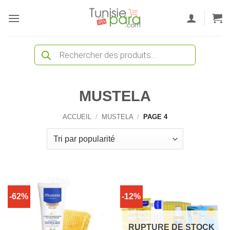
Passer
au
contenu
Recherche
de
produits
MUSTELA
ACCUEIL
/
MUSTELA
/
PAGE 4
-62%
-12%
RUPTURE DE STOCK