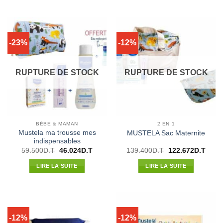
102.637D.T.
90.321D.T.
68.700D.T.
53.240
-23%
-12%
RUPTURE DE STOCK
RUPTURE DE STOCK
BÉBÉ & MAMAN
2 EN 1
Mustela ma trousse mes
MUSTELA Sac Maternite
indispensables
Le
Le
Le
Le
59.500
D.T
46.024
D.T
139.400
D.T
122.672
D.T
prix
prix
prix
prix
initial
actuel
initial
actue
LIRE LA SUITE
LIRE LA SUITE
était :
est :
était :
est :
59.500D.T.
46.024D.T.
139.400D.T.
122.6
-12%
-12%