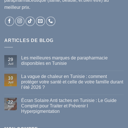
parapharmaceutique (santé, beauté, et bien être) au
meilleur prix.
ARTICLES DE BLOG
Les meilleures marques de parapharmacie
29
disponibles en Tunisie
Juil
Aucun
commentaire
La vague de chaleur en Tunisie : comment
sur
10
Les
protéger votre santé et celle de votre famille durant
Juil
meilleures
l’été 2026 ?
marques
de
Aucun
parapharmacie
commentaire
disponibles
Écran Solaire Anti taches en Tunisie : Le Guide
sur
22
en
La
Complet pour Traiter et Prévenir l
Tunisie
Juin
vague
Hyperpigmentation
de
chaleur
Aucun
en
commentaire
Tunisie
sur
: