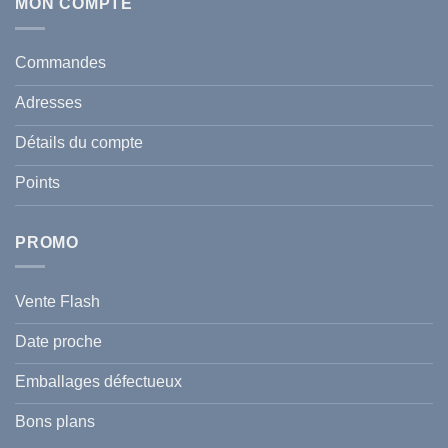
Écran
MON COMPTE
comment
Solaire
protéger
Anti
votre
taches
santé
en
et
Commandes
Tunisie
celle
:
de
Le
votre
Adresses
Guide
famille
Complet
durant
pour
l’été
Détails du compte
Traiter
2026
et
?
Prévenir
Points
l
Hyperpigmentation
PROMO
Vente Flash
Date proche
Emballages défectueux
Bons plans