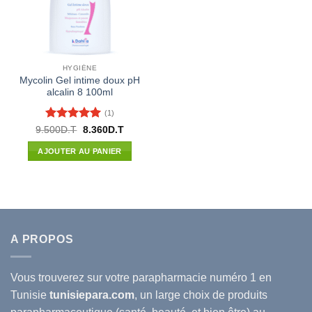
HYGIÈNE
Mycolin Gel intime doux pH
alcalin 8 100ml
(1)
Note
5
sur
Le
Le
9.500
D.T
8.360
D.T
prix
prix
5
initial
actuel
AJOUTER AU PANIER
était :
est :
9.500D.T.
8.360D.T.
A PROPOS
Vous trouverez sur votre
parapharmacie
numéro 1 en
Tunisie
tunisiepara.com
, un large choix de produits