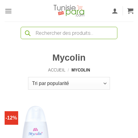
Passer
au
contenu
Recherche
de
produits
Mycolin
ACCUEIL
/
MYCOLIN
-12%