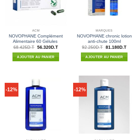
ACM
MARQUES
NOVOPHANE Complément
NOVOPHANE chronic lotion
Alimentaire 60 Gélules
anti-chute 100ml
Le
Le
Le
Le
68.425
D.T
56.320
D.T
92.250
D.T
81.180
D.T
prix
prix
prix
prix
initial
actuel
initial
actuel
AJOUTER AU PANIER
AJOUTER AU PANIER
était :
est :
était :
est :
68.425D.T.
56.320D.T.
92.250D.T.
81.180
-12%
-12%