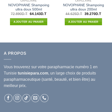
CAPILLAIRE
CAPILLAIRE
NOVOPHANE Shampoing
NOVOPHANE Shampoing
ultra doux 500ml
ultra doux 200ml
Le
Le
Le
Le
72.890
D.T
64.143
D.T
44.625
D.T
39.270
D.T
prix
prix
prix
prix
initial
actuel
initial
actuel
AJOUTER AU PANIER
AJOUTER AU PANIER
était :
est :
était :
est :
72.890D.T.
64.143D.T.
44.625D.T.
39.270
A PROPOS
Vous trouverez sur votre
parapharmacie
numéro 1 en
Tunisie
tunisiepara.com
, un large choix de produits
parapharmaceutique (santé, beauté, et bien être) au
meilleur prix.