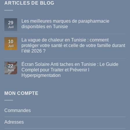
ARTICLES DE BLOG
Les meilleures marques de parapharmacie
29
disponibles en Tunisie
Juil
Aucun
commentaire
La vague de chaleur en Tunisie : comment
sur
10
Les
protéger votre santé et celle de votre famille durant
Juil
meilleures
l’été 2026 ?
marques
de
Aucun
parapharmacie
commentaire
disponibles
Écran Solaire Anti taches en Tunisie : Le Guide
sur
22
en
La
Complet pour Traiter et Prévenir l
Tunisie
Juin
vague
Hyperpigmentation
de
chaleur
Aucun
en
commentaire
Tunisie
sur
:
Écran
MON COMPTE
comment
Solaire
protéger
Anti
votre
taches
santé
en
et
Commandes
Tunisie
celle
:
de
Le
votre
Adresses
Guide
famille
Complet
durant
pour