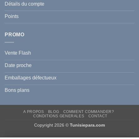
l’été
Détails du compte
Traiter
2026
et
?
Prévenir
Points
l
Hyperpigmentation
PROMO
Vente Flash
Date proche
Emballages défectueux
Bons plans
A PROPOS
BLOG
COMMENT COMMANDER?
CONDITIONS GENERALES
CONTACT
Copyright 2026 ©
Tunisiepara.com