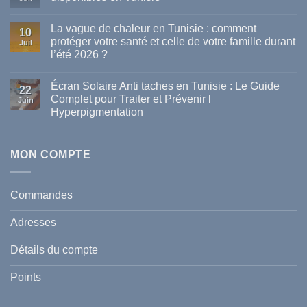
Aucun
commentaire
La vague de chaleur en Tunisie : comment
sur
10
Les
protéger votre santé et celle de votre famille durant
Juil
meilleures
l’été 2026 ?
marques
de
Aucun
parapharmacie
commentaire
disponibles
Écran Solaire Anti taches en Tunisie : Le Guide
sur
22
en
La
Complet pour Traiter et Prévenir l
Tunisie
Juin
vague
Hyperpigmentation
de
chaleur
Aucun
en
commentaire
Tunisie
sur
:
Écran
MON COMPTE
comment
Solaire
protéger
Anti
votre
taches
santé
en
et
Commandes
Tunisie
celle
:
de
Le
votre
Adresses
Guide
famille
Complet
durant
pour
l’été
Détails du compte
Traiter
2026
et
?
Prévenir
Points
l
Hyperpigmentation