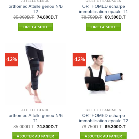
ATTELLE GENOU
GILET ET BANDAGES
orthomed Attelle genou N/B
ORTHOMED echarpe
T2
immobilisation epaule T1
Le
Le
Le
Le
85.000
D.T
74.800
D.T
78.750
D.T
69.300
D.T
prix
prix
prix
prix
initial
actuel
initial
actuel
LIRE LA SUITE
LIRE LA SUITE
était :
est :
était :
est :
85.000D.T.
74.800D.T.
78.750D.T.
69.300
-12%
-12%
ATTELLE GENOU
GILET ET BANDAGES
orthomed Attelle genou N/B
ORTHOMED echarpe
T1
immobilisation epaule T2
Le
Le
Le
Le
85.000
D.T
74.800
D.T
78.750
D.T
69.300
D.T
prix
prix
prix
prix
initial
actuel
initial
actuel
AJOUTER AU PANIER
AJOUTER AU PANIER
était :
est :
était :
est :