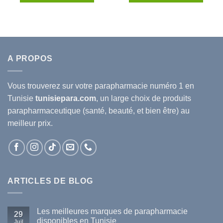
85.000D.T.
74.800D.T.
78.750D.T.
69.300
A PROPOS
Vous trouverez sur votre
parapharmacie
numéro 1 en
Tunisie
tunisiepara.com
, un large choix de produits
parapharmaceutique (santé, beauté, et bien être) au
meilleur prix.
ARTICLES DE BLOG
Les meilleures marques de parapharmacie
29
disponibles en Tunisie
Juil