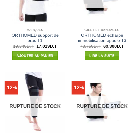
MARQUES
GILET ET BANDAGES
ORTHOMED support de
ORTHOMED echarpe
bras T1
immobilisation epaule T3
Le
Le
Le
Le
19.340
D.T
17.019
D.T
78.750
D.T
69.300
D.T
prix
prix
prix
prix
initial
actuel
initial
actuel
AJOUTER AU PANIER
LIRE LA SUITE
était :
est :
était :
est :
19.340D.T.
17.019D.T.
78.750D.T.
69.300
-12%
-12%
RUPTURE DE STOCK
RUPTURE DE STOCK