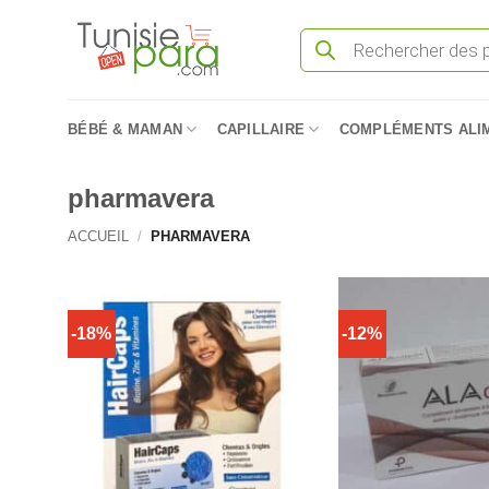
Passer
Recherche
au
de
produits
contenu
BÉBÉ & MAMAN
CAPILLAIRE
COMPLÉMENTS ALI
pharmavera
ACCUEIL
/
PHARMAVERA
-18%
-12%