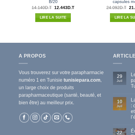
B/20
capsules mo
Le
Le
Le
14.140
D.T
12.443
D.T
24.092
D.T
21
prix
prix
pri
initial
actuel
init
LIRE LA SUITE
LIRE LA SU
était :
est :
étai
14.140D.T.
12.443D.T.
24.
A PROPOS
ARTICL
Vous trouverez sur votre
parapharmacie
L
29
numéro 1 en Tunisie
tunisiepara.com
,
p
Juil
T
un large choix de produits
Au
parapharmaceutique (santé, beauté, et
co
L
sur
10
bien être) au meilleur prix.
Le
:
Juil
mei
et
ma
de
l’
pa
dis
Au
en
co
Éc
sur
Tun
22
La