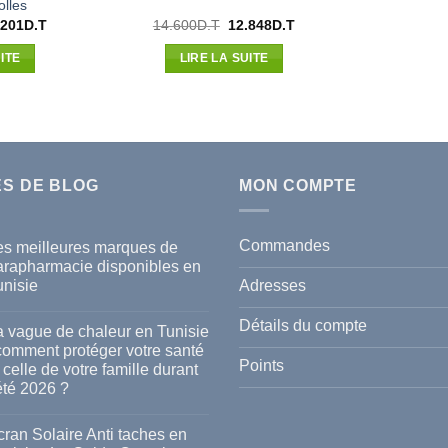
lles
Le
Le
Le
.201
D.T
14.600
D.T
12.848
D.T
x
prix
prix
prix
ial
actuel
initial
actuel
ITE
LIRE LA SUITE
t :
est :
était :
est :
092D.T.
21.201D.T.
14.600D.T.
12.848D.T.
ES DE BLOG
MON COMPTE
Commandes
es meilleures marques de
arapharmacie disponibles en
Adresses
unisie
cun
mmentaire
Détails du compte
a vague de chaleur en Tunisie
s
 comment protéger votre santé
lleures
Points
 celle de votre famille durant
rques
été 2026 ?
rapharmacie
ponibles
cun
mmentaire
ran Solaire Anti taches en
isie