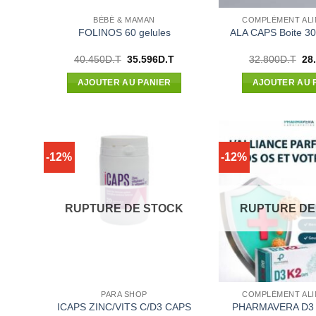
BÉBÉ & MAMAN
COMPLÉMENT ALI
FOLINOS 60 gelules
ALA CAPS Boite 3
Le
Le
Le
40.450
D.T
35.596
D.T
32.800
D.T
28
prix
prix
pri
initial
actuel
init
AJOUTER AU PANIER
AJOUTER AU 
était :
est :
étai
40.450D.T.
35.596D.T.
32.
-12%
-12%
RUPTURE DE STOCK
RUPTURE DE
PARA SHOP
COMPLÉMENT ALI
ICAPS ZINC/VITS C/D3 CAPS
PHARMAVERA D3 K