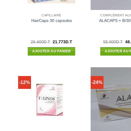
CAPILLAIRE
COMPLÉMENT ALI
HairCaps 30 capsules
ALACAPS + B/30
Le
Le
Le
26.400
D.T
21.773
D.T
55.000
D.T
48
prix
prix
pri
initial
actuel
init
AJOUTER AU PANIER
AJOUTER AU 
était :
est :
étai
26.400D.T.
21.773D.T.
55.
-12%
-24%