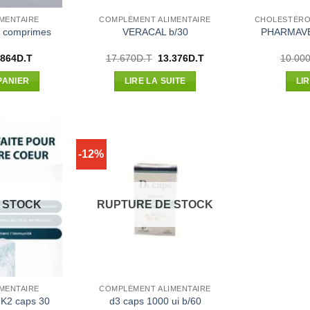
MENTAIRE
COMPLÉMENT ALIMENTAIRE
PHARMAVE
0 comprimes
VERACAL b/30
Le
Le
Le
.864
D.T
17.670
D.T
13.376
D.T
10.00
x
prix
prix
prix
ial
actuel
initial
actuel
PANIER
LIRE LA SUITE
LI
t :
est :
était :
est :
800D.T.
28.864D.T.
17.670D.T.
13.376D.T.
-12%
 STOCK
RUPTURE DE STOCK
MENTAIRE
COMPLÉMENT ALIMENTAIRE
2 caps 30
d3 caps 1000 ui b/60