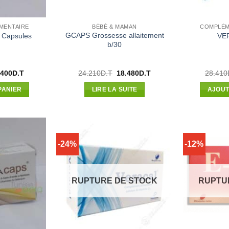
MENTAIRE
BÉBÉ & MAMAN
COMPLÉM
GCAPS Grossesse allaitement
 Capsules
VE
b/30
Le
Le
Le
.400
D.T
24.210
D.T
18.480
D.T
28.410
x
prix
prix
prix
ial
actuel
initial
actuel
PANIER
LIRE LA SUITE
AJOUT
t :
est :
était :
est :
000D.T.
48.400D.T.
24.210D.T.
18.480D.T.
-24%
-12%
RUPTURE DE STOCK
RUPTU