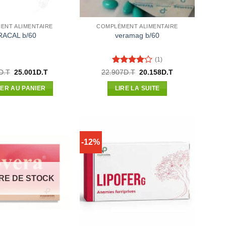
ENT ALIMENTAIRE
COMPLÉMENT ALIMENTAIRE
RACAL b/60
veramag b/60
(1)
Note
4
Le
Le
Le
Le
D.T
25.001
D.T
22.907
D.T
20.158
D.T
prix
prix
prix
prix
sur 5
initial
actuel
initial
actuel
ER AU PANIER
LIRE LA SUITE
était :
est :
était :
est :
28.410D.T.
25.001D.T.
22.907D.T.
20.158D.T.
-12%
RE DE STOCK