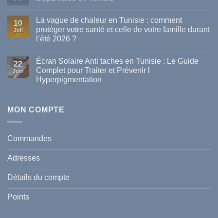
Aucun
commentaire
La vague de chaleur en Tunisie : comment
sur
10
Les
protéger votre santé et celle de votre famille durant
Juil
meilleures
l’été 2026 ?
marques
de
Aucun
parapharmacie
commentaire
disponibles
Écran Solaire Anti taches en Tunisie : Le Guide
sur
22
en
La
Complet pour Traiter et Prévenir l
Tunisie
Juin
vague
Hyperpigmentation
de
chaleur
Aucun
en
commentaire
Tunisie
sur
:
Écran
MON COMPTE
comment
Solaire
protéger
Anti
votre
taches
santé
en
et
Commandes
Tunisie
celle
:
de
Le
votre
Adresses
Guide
famille
Complet
durant
pour
l’été
Détails du compte
Traiter
2026
et
?
Prévenir
Points
l
Hyperpigmentation