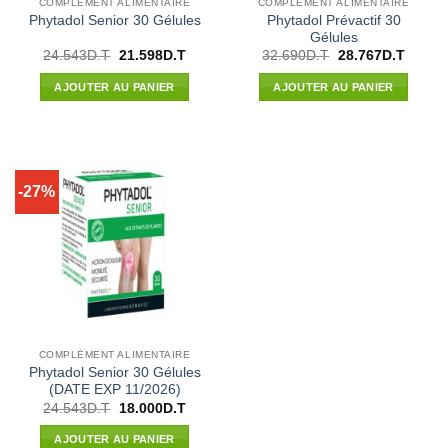
COMPLÉMENT ALIMENTAIRE
COMPLÉMENT ALIMENTAIRE
Phytadol Prévactif 30
Phytadol Senior 30 Gélules
Gélules
Le
Le
Le
Le
24.543
D.T
21.598
D.T
32.690
D.T
28.767
D.T
prix
prix
prix
prix
initial
actuel
initial
actuel
AJOUTER AU PANIER
AJOUTER AU PANIER
était :
est :
était :
est :
24.543D.T.
21.598D.T.
32.690D.T.
28.767
-27%
COMPLÉMENT ALIMENTAIRE
Phytadol Senior 30 Gélules
(DATE EXP 11/2026)
Le
Le
24.543
D.T
18.000
D.T
prix
prix
initial
actuel
AJOUTER AU PANIER
était :
est :