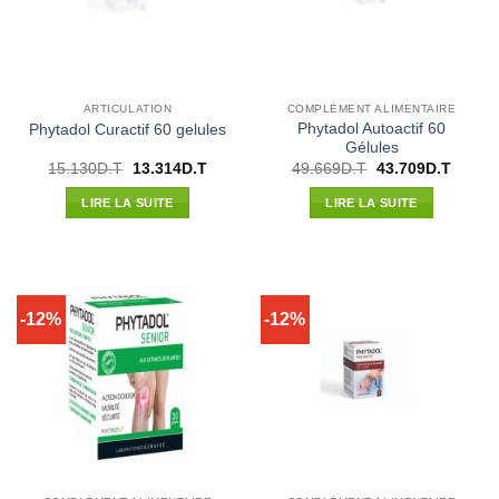
ARTICULATION
COMPLÉMENT ALIMENTAIRE
Phytadol Autoactif 60
Phytadol Curactif 60 gelules
Gélules
Le
Le
Le
Le
15.130
D.T
13.314
D.T
49.669
D.T
43.709
D.T
prix
prix
prix
prix
initial
actuel
initial
actuel
LIRE LA SUITE
LIRE LA SUITE
était :
est :
était :
est :
15.130D.T.
13.314D.T.
49.669D.T.
43.709
-12%
-12%