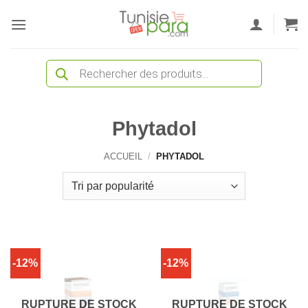
Passer
au
contenu
Recherche
de
produits
Phytadol
ACCUEIL
/
PHYTADOL
-12%
-12%
RUPTURE DE STOCK
RUPTURE DE STOCK