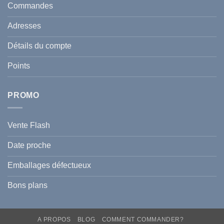
en
et
Commandes
Tunisie
celle
:
de
Le
votre
Adresses
Guide
famille
Complet
durant
pour
l’été
Détails du compte
Traiter
2026
et
?
Prévenir
Points
l
Hyperpigmentation
PROMO
Vente Flash
Date proche
Emballages défectueux
Bons plans
A PROPOS
BLOG
COMMENT COMMANDER?