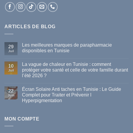
ARTICLES DE BLOG
Les meilleures marques de parapharmacie
29
disponibles en Tunisie
Juil
Aucun
commentaire
La vague de chaleur en Tunisie : comment
sur
10
Les
protéger votre santé et celle de votre famille durant
Juil
meilleures
l’été 2026 ?
marques
de
Aucun
parapharmacie
commentaire
disponibles
Écran Solaire Anti taches en Tunisie : Le Guide
sur
22
en
La
Complet pour Traiter et Prévenir l
Tunisie
Juin
vague
Hyperpigmentation
de
chaleur
Aucun
en
commentaire
Tunisie
sur
:
Écran
MON COMPTE
comment
Solaire
protéger
Anti
votre
taches
santé