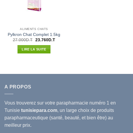
ALIMENTS CHATS
Pylkron Chat Complet 1.5kg
Le
Le
27.000
D.T
23.760
D.T
prix
prix
initial
actuel
LIRE LA SUITE
était :
est :
27.000D.T.
23.760D.T.
A PROPOS
Vous trouverez sur votre
parapharmacie
numéro 1 en
Tunisie
tunisiepara.com
, un large choix de produits
parapharmaceutique (santé, beauté, et bien être) au
meilleur prix.