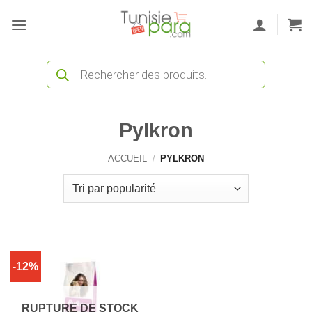
Passer
au
contenu
Recherche
de
produits
Pylkron
ACCUEIL
/
PYLKRON
-12%
RUPTURE DE STOCK