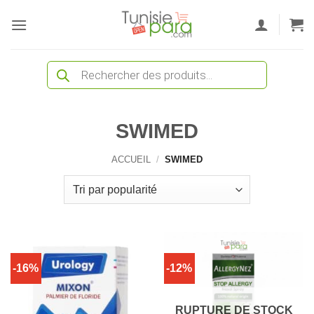
Passer
au
contenu
Recherche
de
produits
SWIMED
ACCUEIL
/
SWIMED
-16%
-12%
RUPTURE DE STOCK