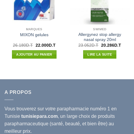
MARQUES
SWIMED
Allergynez stop allergy
MIXON gelules
nasal spray 20ml
Le
Le
Le
Le
26.180
D.T
22.000
D.T
23.052
D.T
20.286
D.T
prix
prix
prix
prix
initial
actuel
initial
actuel
AJOUTER AU PANIER
LIRE LA SUITE
était :
est :
était :
est :
26.180D.T.
22.000D.T.
23.052D.T.
20.286
A PROPOS
Vous trouverez sur votre
parapharmacie
numéro 1 en
Tunisie
tunisiepara.com
, un large choix de produits
parapharmaceutique (santé, beauté, et bien être) au
meilleur prix.