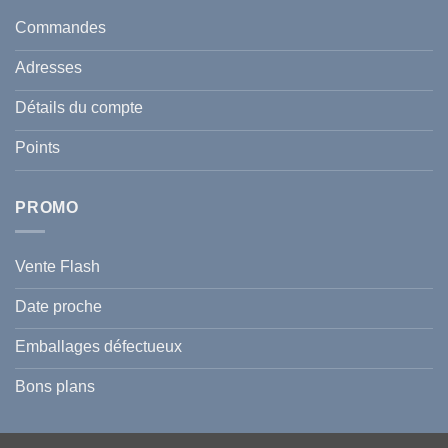
taches
santé
en
et
Commandes
Tunisie
celle
:
de
Le
votre
Adresses
Guide
famille
Complet
durant
pour
l’été
Détails du compte
Traiter
2026
et
?
Prévenir
Points
l
Hyperpigmentation
PROMO
Vente Flash
Date proche
Emballages défectueux
Bons plans