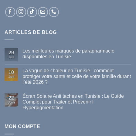
ARTICLES DE BLOG
Les meilleures marques de parapharmacie
29
disponibles en Tunisie
Juil
Aucun
commentaire
La vague de chaleur en Tunisie : comment
sur
10
Les
protéger votre santé et celle de votre famille durant
Juil
meilleures
l’été 2026 ?
marques
de
Aucun
parapharmacie
commentaire
disponibles
Écran Solaire Anti taches en Tunisie : Le Guide
sur
22
en
La
Complet pour Traiter et Prévenir l
Tunisie
Juin
vague
Hyperpigmentation
de
chaleur
Aucun
en
commentaire
Tunisie
sur
:
Écran
MON COMPTE
comment
Solaire
protéger
Anti
votre