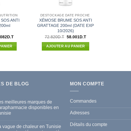
NUTRITION
DESTOCKAGE DATE PROCHE
SOS ANTI
XÉMOSE BRUME SOS ANTI
200ml
GRATTAGE 200ml (DATE EXP
10/2026)
Le
Le
Le
.082
D.T
72.820
D.T
58.001
D.T
x
prix
prix
prix
ial
actuel
initial
actuel
PANIER
AJOUTER AU PANIER
t :
est :
était :
est :
820D.T.
64.082D.T.
72.820D.T.
58.001D.T.
ES DE BLOG
MON COMPTE
Commandes
es meilleures marques de
arapharmacie disponibles en
Adresses
unisie
cun
mmentaire
Détails du compte
a vague de chaleur en Tunisie
s