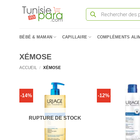
Passer
Recherche
au
de
produits
contenu
BÉBÉ & MAMAN
CAPILLAIRE
COMPLÉMENTS ALI
XÉMOSE
ACCUEIL
/
XÉMOSE
-14%
-12%
RUPTURE DE STOCK