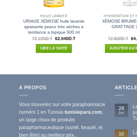
HUILE LAVANTE
HYDRATATION ET 
URIAGE XEMOSE huile lavante
XÉMOSE BRUME 
apaisante peaux très sèches a
GRATTAGE 
tendance a topique 500 ml
Le
Le
Le
72.220
D.T
62.040
D.T
72.820
D.T
64
prix
prix
pri
initial
actuel
init
LIRE LA SUITE
AJOUTER AU 
était :
est :
étai
72.220D.T.
62.040D.T.
72.
A PROPOS
ARTICL
Vous trouverez sur votre
parapharmacie
L
29
numéro 1 en Tunisie
tunisiepara.com
,
p
Juil
T
un large choix de produits
Au
parapharmaceutique (santé, beauté, et
co
L
sur
10
bien être) au meilleur prix.
Le