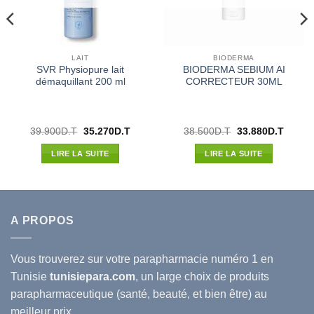
LAIT
BIODERMA
SVR Physiopure lait
BIODERMA SEBIUM AI
démaquillant 200 ml
CORRECTEUR 30ML
Le
Le
Le
Le
39.900
D.T
35.270
D.T
38.500
D.T
33.880
D.T
prix
prix
prix
prix
l
initial
actuel
initial
actuel
LIRE LA SUITE
LIRE LA SUITE
était :
est :
était :
est :
60D.T.
39.900D.T.
35.270D.T.
38.500D.T.
33.880
A PROPOS
Vous trouverez sur votre
parapharmacie
numéro 1 en
Tunisie
tunisiepara.com
, un large choix de produits
parapharmaceutique (santé, beauté, et bien être) au
meilleur prix.