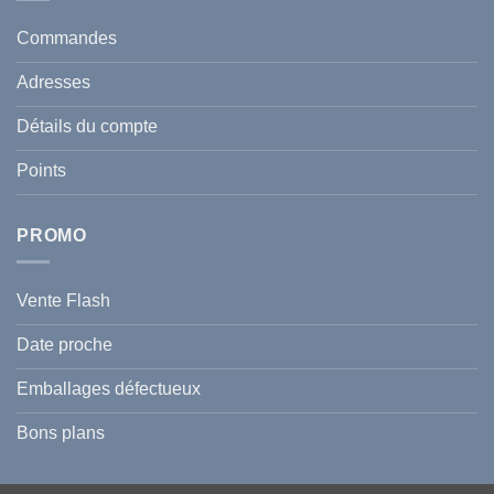
votre
taches
santé
en
et
Commandes
Tunisie
celle
:
de
Le
votre
Adresses
Guide
famille
Complet
durant
pour
l’été
Détails du compte
Traiter
2026
et
?
Prévenir
Points
l
Hyperpigmentation
PROMO
Vente Flash
Date proche
Emballages défectueux
Bons plans