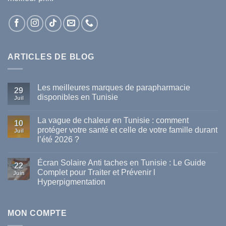
ARTICLES DE BLOG
Les meilleures marques de parapharmacie
29
disponibles en Tunisie
Juil
Aucun
commentaire
La vague de chaleur en Tunisie : comment
sur
10
Les
protéger votre santé et celle de votre famille durant
Juil
meilleures
l’été 2026 ?
marques
de
Aucun
parapharmacie
commentaire
disponibles
Écran Solaire Anti taches en Tunisie : Le Guide
sur
22
en
La
Complet pour Traiter et Prévenir l
Tunisie
Juin
vague
Hyperpigmentation
de
chaleur
Aucun
en
commentaire
Tunisie
sur
:
Écran
MON COMPTE
comment
Solaire
protéger
Anti