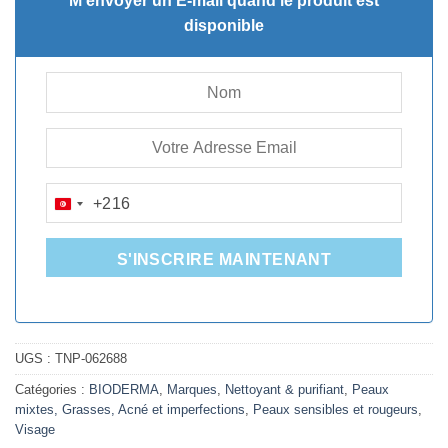
M'envoyer un E-mail quand le produit est
34.215D.T.
16.562D.T.
disponible
+216
TUNISIA
+216
S'INSCRIRE MAINTENANT
UGS :
TNP-062688
Catégories :
BIODERMA
,
Marques
,
Nettoyant & purifiant
,
Peaux
mixtes, Grasses, Acné et imperfections
,
Peaux sensibles et rougeurs
,
Visage