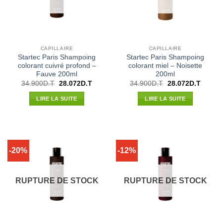
CAPILLAIRE
CAPILLAIRE
Startec Paris Shampoing
Startec Paris Shampoing
colorant cuivré profond –
colorant miel – Noisette
Fauve 200ml
200ml
Le
Le
Le
Le
34.900
D.T
28.072
D.T
34.900
D.T
28.072
D.T
prix
prix
prix
prix
initial
actuel
initial
actuel
LIRE LA SUITE
LIRE LA SUITE
était :
est :
était :
est :
34.900D.T.
28.072D.T.
34.900D.T.
28.072
-20%
-12%
RUPTURE DE STOCK
RUPTURE DE STOCK