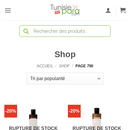
Passer
au
contenu
Recherche
de
produits
Shop
ACCUEIL
/
SHOP
/
PAGE 790
-20%
-20%
RUPTURE DE STOCK
RUPTURE DE STOCK