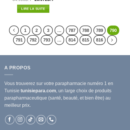
prix
prix
initial
actuel
LIRE LA SUITE
était :
est :
34.900D.T.
28.072D.T.
1
2
3
…
787
788
789
790
791
792
793
…
814
815
816
A PROPOS
Vous trouverez sur votre
parapharmacie
numéro 1 en
Tunisie
tunisiepara.com
, un large choix de produits
parapharmaceutique (santé, beauté, et bien être) au
meilleur prix.