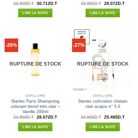
Le
Le
Le
Le
34.900
D.T
30.712
D.T
34.900
D.T
28.072
D.T
prix
prix
prix
prix
initial
actuel
initial
actuel
LIRE LA SUITE
LIRE LA SUITE
était :
est :
était :
est :
34.900D.T.
30.712D.T.
34.900D.T.
28.072
-20%
-27%
RUPTURE DE STOCK
RUPTURE DE STOCK
CAPILLAIRE
CAPILLAIRE
Startec Paris Shampoing
Startec coloration chatain
colorant blond très clair –
clair acajou n° 5.5
Vanille 200ml
Le
Le
Le
Le
34.900
D.T
28.072
D.T
34.900
D.T
25.485
D.T
prix
prix
prix
prix
initial
actuel
initial
actuel
LIRE LA SUITE
LIRE LA SUITE
était :
est :
était :
est :
34.900D.T.
28.072D.T.
34.900D.T.
25.485