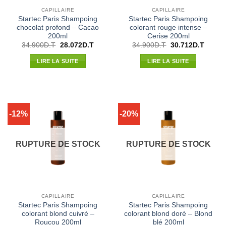
CAPILLAIRE
CAPILLAIRE
Startec Paris Shampoing
Startec Paris Shampoing
chocolat profond – Cacao
colorant rouge intense –
200ml
Cerise 200ml
Le
Le
Le
Le
34.900
D.T
28.072
D.T
34.900
D.T
30.712
D.T
prix
prix
prix
prix
initial
actuel
initial
actuel
LIRE LA SUITE
LIRE LA SUITE
était :
est :
était :
est :
34.900D.T.
28.072D.T.
34.900D.T.
30.712
-12%
-20%
RUPTURE DE STOCK
RUPTURE DE STOCK
CAPILLAIRE
CAPILLAIRE
Startec Paris Shampoing
Startec Paris Shampoing
colorant blond cuivré –
colorant blond doré – Blond
Roucou 200ml
blé 200ml