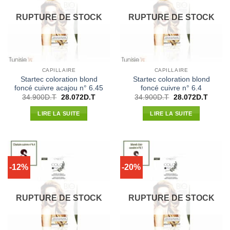
RUPTURE DE STOCK
RUPTURE DE STOCK
CAPILLAIRE
CAPILLAIRE
Startec coloration blond
Startec coloration blond
foncé cuivre acajou n° 6.45
foncé cuivre n° 6.4
Le
Le
Le
Le
34.900
D.T
28.072
D.T
34.900
D.T
28.072
D.T
prix
prix
prix
prix
initial
actuel
initial
actuel
LIRE LA SUITE
LIRE LA SUITE
était :
est :
était :
est :
34.900D.T.
28.072D.T.
34.900D.T.
28.072
-12%
-20%
RUPTURE DE STOCK
RUPTURE DE STOCK