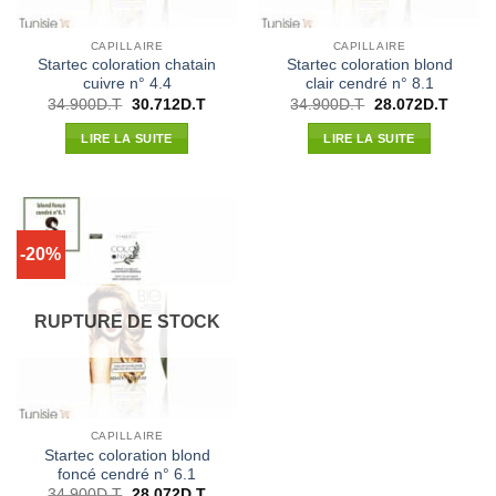
CAPILLAIRE
CAPILLAIRE
Startec coloration chatain
Startec coloration blond
cuivre n° 4.4
clair cendré n° 8.1
Le
Le
Le
Le
34.900
D.T
30.712
D.T
34.900
D.T
28.072
D.T
prix
prix
prix
prix
initial
actuel
initial
actuel
LIRE LA SUITE
LIRE LA SUITE
était :
est :
était :
est :
34.900D.T.
30.712D.T.
34.900D.T.
28.072
-20%
RUPTURE DE STOCK
CAPILLAIRE
Startec coloration blond
foncé cendré n° 6.1
Le
Le
34.900
D.T
28.072
D.T