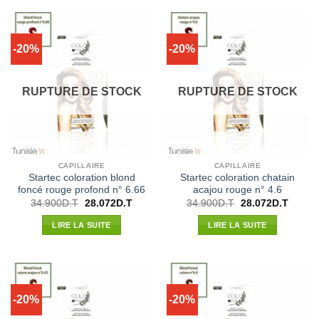
-20%
-20%
RUPTURE DE STOCK
RUPTURE DE STOCK
CAPILLAIRE
CAPILLAIRE
Startec coloration blond
Startec coloration chatain
foncé rouge profond n° 6.66
acajou rouge n° 4.6
Le
Le
Le
Le
34.900
D.T
28.072
D.T
34.900
D.T
28.072
D.T
prix
prix
prix
prix
initial
actuel
initial
actuel
LIRE LA SUITE
LIRE LA SUITE
était :
est :
était :
est :
34.900D.T.
28.072D.T.
34.900D.T.
28.072
-20%
-20%