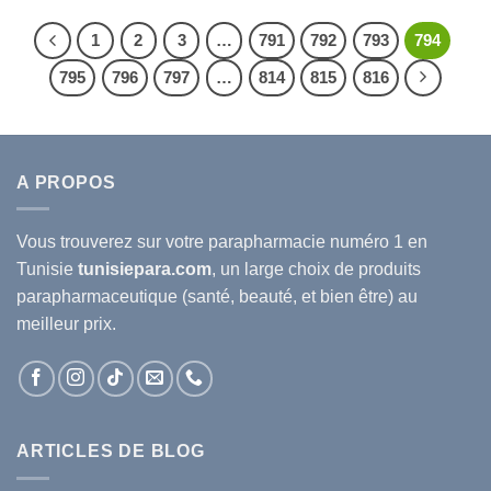
1
2
3
…
791
792
793
794
795
796
797
…
814
815
816
A PROPOS
Vous trouverez sur votre
parapharmacie
numéro 1 en
Tunisie
tunisiepara.com
, un large choix de produits
parapharmaceutique (santé, beauté, et bien être) au
meilleur prix.
ARTICLES DE BLOG