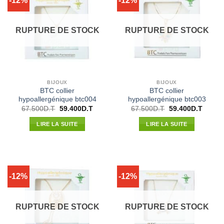
-12%
-12%
RUPTURE DE STOCK
RUPTURE DE STOCK
BIJOUX
BIJOUX
BTC collier
BTC collier
hypoallergénique btc004
hypoallergénique btc003
Le
Le
Le
Le
67.500
D.T
59.400
D.T
67.500
D.T
59.400
D.T
prix
prix
prix
prix
initial
actuel
initial
actuel
LIRE LA SUITE
LIRE LA SUITE
était :
est :
était :
est :
67.500D.T.
59.400D.T.
67.500D.T.
59.400
-12%
-12%
RUPTURE DE STOCK
RUPTURE DE STOCK