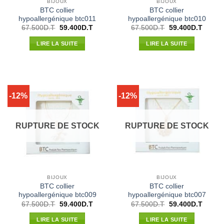
BIJOUX
BIJOUX
BTC collier
BTC collier
hypoallergénique btc011
hypoallergénique btc010
Le
Le
Le
Le
67.500
D.T
59.400
D.T
67.500
D.T
59.400
D.T
prix
prix
prix
prix
initial
actuel
initial
actuel
LIRE LA SUITE
LIRE LA SUITE
était :
est :
était :
est :
67.500D.T.
59.400D.T.
67.500D.T.
59.400
-12%
-12%
RUPTURE DE STOCK
RUPTURE DE STOCK
BIJOUX
BIJOUX
BTC collier
BTC collier
hypoallergénique btc009
hypoallergénique btc007
Le
Le
Le
Le
67.500
D.T
59.400
D.T
67.500
D.T
59.400
D.T
prix
prix
prix
prix
initial
actuel
initial
actuel
LIRE LA SUITE
LIRE LA SUITE
était :
est :
était :
est :