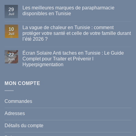
Les meilleures marques de parapharmacie
29
disponibles en Tunisie
Juil
Aucun
commentaire
La vague de chaleur en Tunisie : comment
sur
10
Les
protéger votre santé et celle de votre famille durant
Juil
meilleures
l’été 2026 ?
marques
de
Aucun
parapharmacie
commentaire
disponibles
Écran Solaire Anti taches en Tunisie : Le Guide
sur
22
en
La
Complet pour Traiter et Prévenir l
Tunisie
Juin
vague
Hyperpigmentation
de
chaleur
Aucun
en
commentaire
Tunisie
sur
:
Écran
MON COMPTE
comment
Solaire
protéger
Anti
votre
taches
santé
en
et
Commandes
Tunisie
celle
:
de
Le
votre
Adresses
Guide
famille
Complet
durant
pour
l’été
Détails du compte
Traiter
2026
et
?
Prévenir