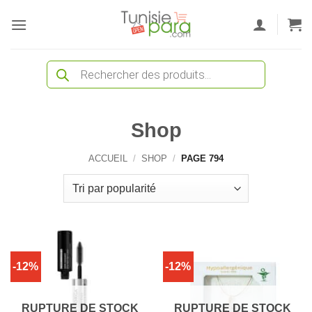
Passer
au
contenu
Recherche
de
produits
Shop
ACCUEIL
/
SHOP
/
PAGE 794
-12%
-12%
RUPTURE DE STOCK
RUPTURE DE STOCK