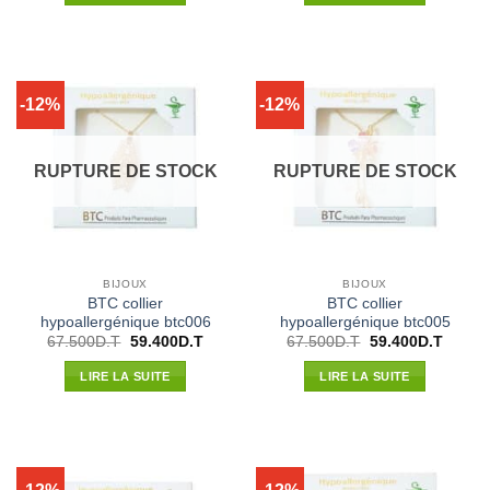
67.500D.T.
59.400D.T.
67.500D.T.
59.400
-12%
-12%
RUPTURE DE STOCK
RUPTURE DE STOCK
BIJOUX
BIJOUX
BTC collier
BTC collier
hypoallergénique btc006
hypoallergénique btc005
Le
Le
Le
Le
67.500
D.T
59.400
D.T
67.500
D.T
59.400
D.T
prix
prix
prix
prix
initial
actuel
initial
actuel
LIRE LA SUITE
LIRE LA SUITE
était :
est :
était :
est :
67.500D.T.
59.400D.T.
67.500D.T.
59.400