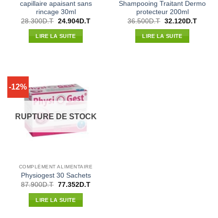
capillaire apaisant sans
Shampooing Traitant Dermo
rincage 30ml
protecteur 200ml
Le
Le
Le
Le
28.300
D.T
24.904
D.T
36.500
D.T
32.120
D.T
prix
prix
prix
prix
initial
actuel
initial
actuel
LIRE LA SUITE
LIRE LA SUITE
était :
est :
était :
est :
28.300D.T.
24.904D.T.
36.500D.T.
32.120
-12%
RUPTURE DE STOCK
COMPLÉMENT ALIMENTAIRE
Physiogest 30 Sachets
Le
Le
87.900
D.T
77.352
D.T
prix
prix
initial
actuel
LIRE LA SUITE
était :
est :
87.900D.T.
77.352D.T.