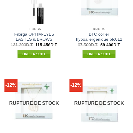
FILORGA
BIJOUX
Filorga OPTIM-EYES
BTC collier
LASHES & BROWS
hypoallergénique btc012
Le
Le
Le
Le
131.200
D.T
115.456
D.T
67.500
D.T
59.400
D.T
prix
prix
prix
prix
initial
actuel
initial
actuel
LIRE LA SUITE
LIRE LA SUITE
était :
est :
était :
est :
131.200D.T.
115.456D.T.
67.500D.T.
59.400
-12%
-12%
RUPTURE DE STOCK
RUPTURE DE STOCK