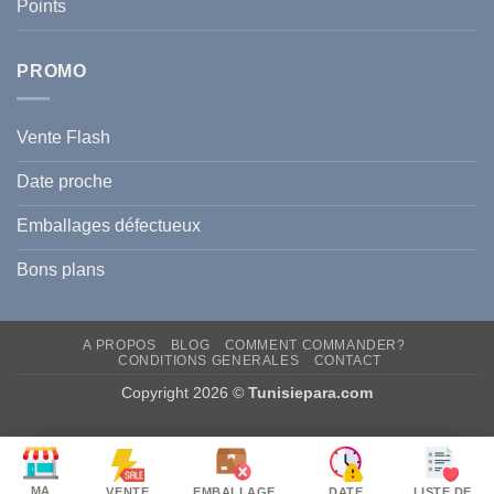
Points
l
Hyperpigmentation
PROMO
Vente Flash
Date proche
Emballages défectueux
Bons plans
A PROPOS
BLOG
COMMENT COMMANDER?
CONDITIONS GENERALES
CONTACT
Copyright 2026 ©
Tunisiepara.com
MA
VENTE
EMBALLAGE
DATE
LISTE DE