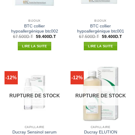
BIJOUX
BIJOUX
BTC collier
BTC collier
hypoallergénique btc002
hypoallergénique btc001
Le
Le
Le
Le
67.500
D.T
59.400
D.T
67.500
D.T
59.400
D.T
prix
prix
prix
prix
initial
actuel
initial
actuel
LIRE LA SUITE
LIRE LA SUITE
était :
est :
était :
est :
67.500D.T.
59.400D.T.
67.500D.T.
59.400
-12%
-12%
RUPTURE DE STOCK
RUPTURE DE STOCK
CAPILLAIRE
CAPILLAIRE
Ducray Sensinol serum
Ducray ELUTION