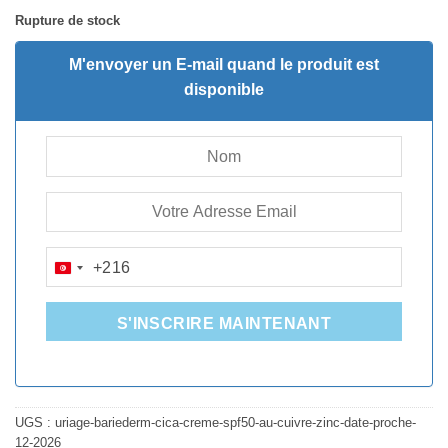
prix
prix
Rupture de stock
initial
actuel
était :
est :
M'envoyer un E-mail quand le produit est
46.300D.T.
32.900D.T.
disponible
+216
TUNISIA
+216
S'INSCRIRE MAINTENANT
UGS :
uriage-bariederm-cica-creme-spf50-au-cuivre-zinc-date-proche-
12-2026