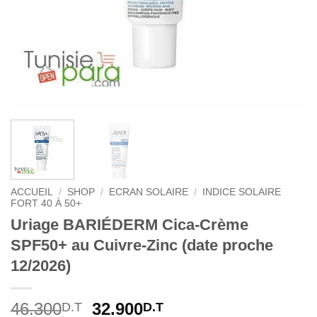
ACCUEIL
/
SHOP
/
ECRAN SOLAIRE
/
INDICE SOLAIRE
FORT 40 À 50+
Uriage BARIÉDERM Cica-Crème
SPF50+ au Cuivre-Zinc (date proche
12/2026)
Le
Le
46.300
32.900
D.T
D.T