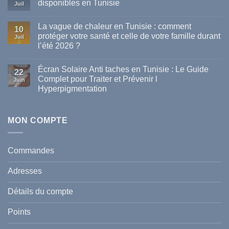
disponibles en Tunisie
Juil
Aucun
commentaire
La vague de chaleur en Tunisie : comment
sur
10
Les
protéger votre santé et celle de votre famille durant
Juil
meilleures
l’été 2026 ?
marques
de
Aucun
parapharmacie
commentaire
disponibles
Écran Solaire Anti taches en Tunisie : Le Guide
sur
22
en
La
Complet pour Traiter et Prévenir l
Tunisie
Juin
vague
Hyperpigmentation
de
chaleur
Aucun
en
commentaire
Tunisie
sur
:
Écran
MON COMPTE
comment
Solaire
protéger
Anti
votre
taches
santé
en
et
Commandes
Tunisie
celle
:
de
Le
votre
Adresses
Guide
famille
Complet
durant
pour
l’été
Détails du compte
Traiter
2026
et
?
Prévenir
Points
l
Hyperpigmentation