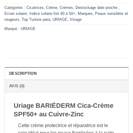
Catégories :
Cicatrices
,
Crème
,
Crèmes
,
Destockage date proche
,
Ecran solaire
,
Indice solaire fort 40 à 50+
,
Marques
,
Peaux sensibles et
rougeurs
,
Top Tunisie para
,
URIAGE
,
Visage
Marque :
URIAGE
DESCRIPTION
AVIS (0)
Uriage BARIÉDERM Cica-Crème
SPF50+ au Cuivre-Zinc
Cette crème protectrice et réparatrice est le
soin idéal pour les peaux fragilisées à la suite