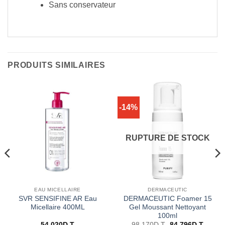
Sans conservateur
PRODUITS SIMILAIRES
-14%
RUPTURE DE STOCK
EAU MICELLAIRE
DERMACEUTIC
SVR SENSIFINE AR Eau
DERMACEUTIC Foamer 15
Micellaire 400ML
Gel Moussant Nettoyant
100ml
Le
Le
54.020
D.T
98.170
D.T
84.796
D.T