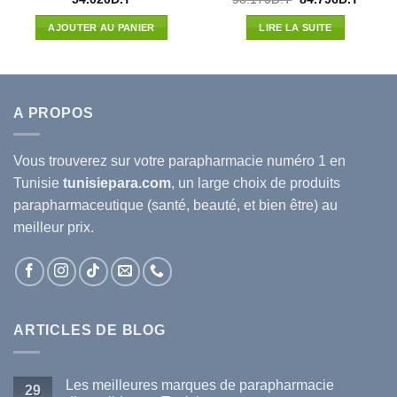
prix
prix
l
initial
actuel
AJOUTER AU PANIER
LIRE LA SUITE
était :
est :
00D.T.
98.170D.T.
84.796
A PROPOS
Vous trouverez sur votre
parapharmacie
numéro 1 en
Tunisie
tunisiepara.com
, un large choix de produits
parapharmaceutique (santé, beauté, et bien être) au
meilleur prix.
ARTICLES DE BLOG
Les meilleures marques de parapharmacie
29