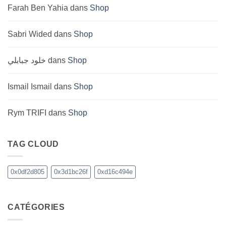
Farah Ben Yahia
dans
Shop
Sabri Wided
dans
Shop
خلود جبابلي
dans
Shop
Ismail Ismail
dans
Shop
Rym TRIFI
dans
Shop
TAG CLOUD
0x0df2d805
0x3d1bc26f
0xd16c494e
CATÉGORIES