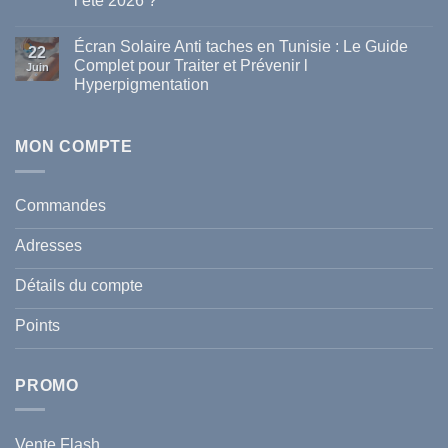
l’été 2026 ?
marques
de
Aucun
parapharmacie
commentaire
disponibles
Écran Solaire Anti taches en Tunisie : Le Guide
sur
22
en
La
Complet pour Traiter et Prévenir l
Tunisie
Juin
vague
Hyperpigmentation
de
chaleur
Aucun
en
commentaire
Tunisie
sur
:
Écran
MON COMPTE
comment
Solaire
protéger
Anti
votre
taches
santé
en
et
Commandes
Tunisie
celle
:
de
Le
votre
Adresses
Guide
famille
Complet
durant
pour
l’été
Détails du compte
Traiter
2026
et
?
Prévenir
Points
l
Hyperpigmentation
PROMO
Vente Flash