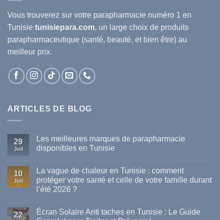
Vous trouverez sur votre
parapharmacie
numéro 1 en
Tunisie
tunisiepara.com
, un large choix de produits
parapharmaceutique (santé, beauté, et bien être) au
meilleur prix.
ARTICLES DE BLOG
Les meilleures marques de parapharmacie
29
disponibles en Tunisie
Juil
Aucun
commentaire
La vague de chaleur en Tunisie : comment
sur
10
Les
protéger votre santé et celle de votre famille durant
Juil
meilleures
l’été 2026 ?
marques
de
Aucun
parapharmacie
commentaire
disponibles
Écran Solaire Anti taches en Tunisie : Le Guide
sur
22
en
La