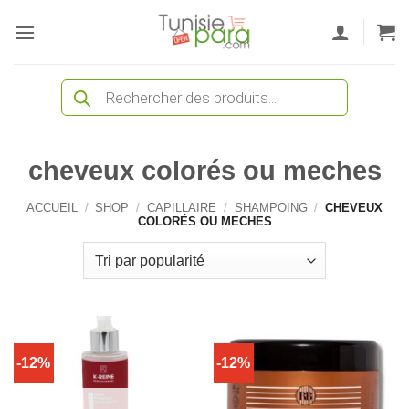
Passer
au
contenu
Recherche
de
produits
cheveux colorés ou meches
ACCUEIL
/
SHOP
/
CAPILLAIRE
/
SHAMPOING
/
CHEVEUX
COLORÉS OU MECHES
-12%
-12%