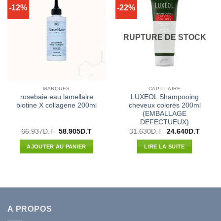
-12%
-22%
RUPTURE DE STOCK
MARQUES
CAPILLAIRE
rosebaie eau lamellaire
LUXEOL Shampooing
biotine X collagene 200ml
cheveux colorés 200ml
(EMBALLAGE
DEFECTUEUX)
Le
Le
Le
Le
66.937
D.T
58.905
D.T
31.630
D.T
24.640
D.T
prix
prix
prix
prix
initial
actuel
initial
actuel
AJOUTER AU PANIER
LIRE LA SUITE
était :
est :
était :
est :
66.937D.T.
58.905D.T.
31.630D.T.
24.640
A PROPOS