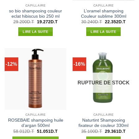
CAPILLAIRE
CAPILLAIRE
so bio shampooing couleur
L’oramel shampoing
eclat hibiscus bio 250 ml
Couleur sublime 300ml
Le
Le
Le
Le
29.200
D.T
19.272
D.T
30.240
D.T
22.352
D.T
prix
prix
prix
prix
initial
actuel
initial
actuel
LIRE LA SUITE
LIRE LA SUITE
était :
est :
était :
est :
29.200D.T.
19.272D.T.
30.240D.T.
22.352
-12%
-16%
RUPTURE DE STOCK
CAPILLAIRE
CAPILLAIRE
ROSEBAIE shampoing huile
Naturtint Shampooing
d’argan 500ml
fixateur de couleur 330ml
Le
Le
Le
Le
58.012
D.T
51.051
D.T
35.100
D.T
29.361
D.T
prix
prix
prix
prix