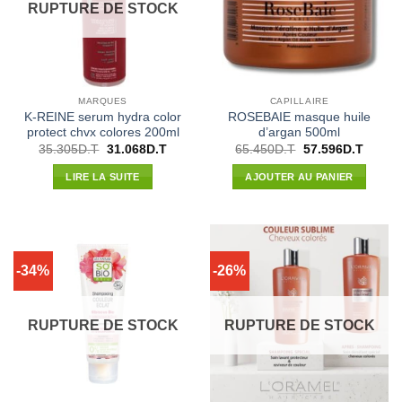
RUPTURE DE STOCK
MARQUES
CAPILLAIRE
K-REINE serum hydra color
ROSEBAIE masque huile
protect chvx colores 200ml
d’argan 500ml
Le
Le
Le
Le
35.305
D.T
31.068
D.T
65.450
D.T
57.596
D.T
prix
prix
prix
prix
initial
actuel
initial
actuel
LIRE LA SUITE
AJOUTER AU PANIER
était :
est :
était :
est :
35.305D.T.
31.068D.T.
65.450D.T.
57.596
-34%
-26%
RUPTURE DE STOCK
RUPTURE DE STOCK