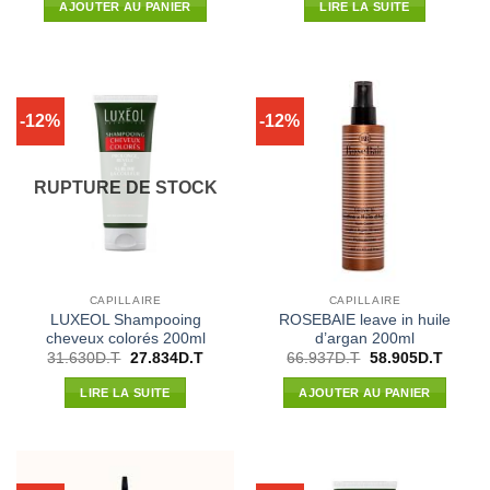
initial
actuel
initial
actuel
AJOUTER AU PANIER
LIRE LA SUITE
était :
est :
était :
est :
58.012D.T.
51.051D.T.
35.100D.T.
29.361
-12%
-12%
RUPTURE DE STOCK
CAPILLAIRE
CAPILLAIRE
LUXEOL Shampooing
ROSEBAIE leave in huile
cheveux colorés 200ml
d’argan 200ml
Le
Le
Le
Le
31.630
D.T
27.834
D.T
66.937
D.T
58.905
D.T
prix
prix
prix
prix
initial
actuel
initial
actuel
LIRE LA SUITE
AJOUTER AU PANIER
était :
est :
était :
est :
31.630D.T.
27.834D.T.
66.937D.T.
58.905