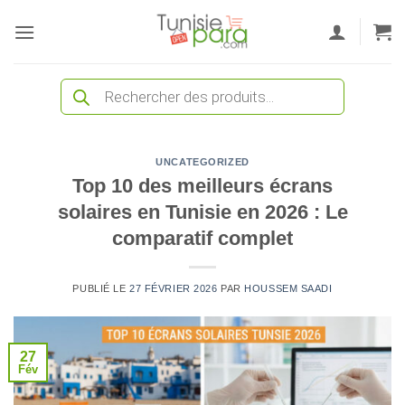
Passer
au
contenu
Recherche
de
produits
UNCATEGORIZED
Top 10 des meilleurs écrans
solaires en Tunisie en 2026 : Le
comparatif complet
PUBLIÉ LE
27 FÉVRIER 2026
PAR
HOUSSEM SAADI
27
Fév