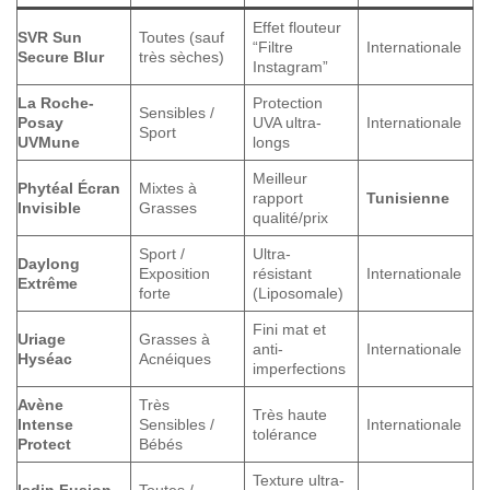
Effet flouteur
SVR Sun
Toutes (sauf
“Filtre
Internationale
Secure Blur
très sèches)
Instagram”
La Roche-
Protection
Sensibles /
Posay
UVA ultra-
Internationale
Sport
UVMune
longs
Meilleur
Phytéal Écran
Mixtes à
rapport
Tunisienne
Invisible
Grasses
qualité/prix
Sport /
Ultra-
Daylong
Exposition
résistant
Internationale
Extrême
forte
(Liposomale)
Fini mat et
Uriage
Grasses à
anti-
Internationale
Hyséac
Acnéiques
imperfections
Avène
Très
Très haute
Intense
Sensibles /
Internationale
tolérance
Protect
Bébés
Texture ultra-
Isdin Fusion
Toutes /