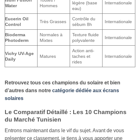
légère (base
Internationale
Water
Hommes
eau)
Eucerin Oil
Contrôle du
Très Grasses
Internationale
Control
sébum 8h
Bioderma
Normales à
Texture fluide
Internationale
Photoderm
Mixtes
polyvalente
Action anti-
Vichy UV-Age
Matures
taches et
Internationale
Daily
rides
Retrouvez tous ces champions du solaire et bien
d’autres dans notre
catégorie dédiée aux écrans
solaires
Le Comparatif Détaillé : Les 10 Champions
du Marché Tunisien
Entrons maintenant dans le vif du sujet. Avant de vous
présenter ce classement, je tiens à vous apporter une