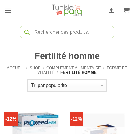
Passer
au
contenu
Recherche
de
produits
Fertilité homme
ACCUEIL
/
SHOP
/
COMPLÉMENT ALIMENTAIRE
/
FORME ET
VITALITÉ
/
FERTILITÉ HOMME
-12%
-12%