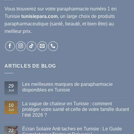
Vous trouverez sur votre
parapharmacie
numéro 1 en
Tunisie
tunisiepara.com
, un large choix de produits
parapharmaceutique (santé, beauté, et bien être) au
meilleur prix.
ARTICLES DE BLOG
Les meilleures marques de parapharmacie
29
disponibles en Tunisie
Juil
Aucun
commentaire
La vague de chaleur en Tunisie : comment
sur
10
Les
protéger votre santé et celle de votre famille durant
Juil
meilleures
l’été 2026 ?
marques
de
Aucun
parapharmacie
commentaire
disponibles
Écran Solaire Anti taches en Tunisie : Le Guide
sur
22
en
La