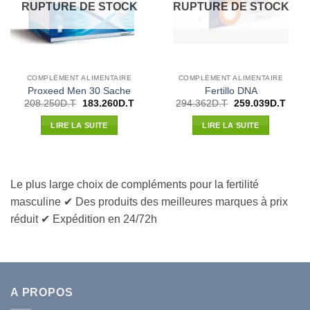
RUPTURE DE STOCK
RUPTURE DE STOCK
COMPLÉMENT ALIMENTAIRE
COMPLÉMENT ALIMENTAIRE
Proxeed Men 30 Sache
Fertillo DNA
Le
Le
Le
Le
208.250
D.T
183.260
D.T
294.362
D.T
259.039
D.T
prix
prix
prix
prix
initial
actuel
initial
actue
LIRE LA SUITE
LIRE LA SUITE
était :
est :
était :
est :
208.250D.T.
183.260D.T.
294.362D.T.
259.0
Le plus large choix de compléments pour la fertilité
masculine ✔ Des produits des meilleures marques à prix
réduit ✔ Expédition en 24/72h
A PROPOS