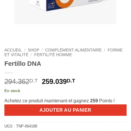
ACCUEIL
/
SHOP
/
COMPLÉMENT ALIMENTAIRE
/
FORME
ET VITALITÉ
/
FERTILITÉ HOMME
Fertillo DNA
Le
Le
294.362
259.039
D.T
D.T
prix
prix
En stock
initial
actuel
Achetez ce produit maintenant et gagnez
259
Points !
était :
est :
294.362D.T.
259.039D.T.
AJOUTER AU PANIER
UGS :
TNP-064188