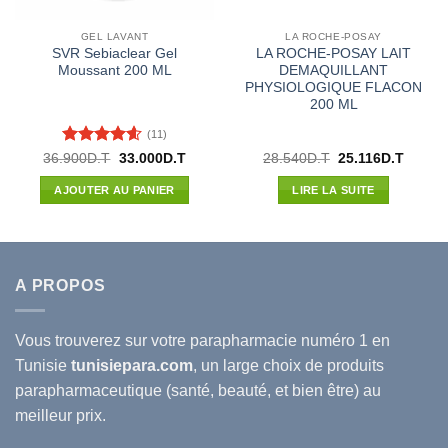
GEL LAVANT
LA ROCHE-POSAY
SVR Sebiaclear Gel
LA ROCHE-POSAY LAIT
Moussant 200 ML
DEMAQUILLANT
PHYSIOLOGIQUE FLACON
200 ML
(11)
Note
4.55
Le
Le
Le
Le
36.900
D.T
33.000
D.T
28.540
D.T
25.116
D.T
prix
prix
prix
prix
sur 5
l
initial
actuel
initial
actuel
AJOUTER AU PANIER
LIRE LA SUITE
était :
est :
était :
est :
00D.T.
36.900D.T.
33.000D.T.
28.540D.T.
25.116
A PROPOS
Vous trouverez sur votre
parapharmacie
numéro 1 en
Tunisie
tunisiepara.com
, un large choix de produits
parapharmaceutique (santé, beauté, et bien être) au
meilleur prix.