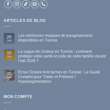
ARTICLES DE BLOG
Les meilleures marques de parapharmacie
29
disponibles en Tunisie
Juil
Aucun
commentaire
La vague de chaleur en Tunisie : comment
sur
10
Les
protéger votre santé et celle de votre famille durant
Juil
meilleures
l’été 2026 ?
marques
de
Aucun
parapharmacie
commentaire
disponibles
Écran Solaire Anti taches en Tunisie : Le Guide
sur
22
en
La
Complet pour Traiter et Prévenir l
Tunisie
Juin
vague
Hyperpigmentation
de
chaleur
Aucun
en
commentaire
Tunisie
sur
:
Écran
MON COMPTE
comment
Solaire
protéger
Anti
votre
taches
santé
en