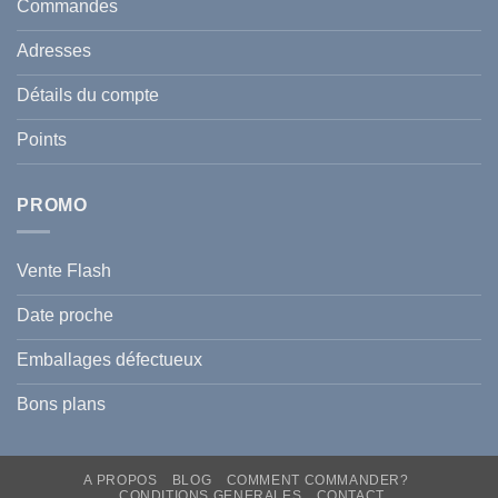
et
Commandes
Tunisie
celle
:
de
Le
votre
Adresses
Guide
famille
Complet
durant
pour
l’été
Détails du compte
Traiter
2026
et
?
Prévenir
Points
l
Hyperpigmentation
PROMO
Vente Flash
Date proche
Emballages défectueux
Bons plans
A PROPOS
BLOG
COMMENT COMMANDER?
CONDITIONS GENERALES
CONTACT