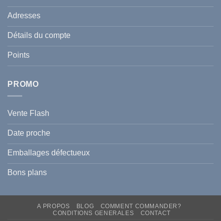
celle
:
de
Le
votre
Adresses
Guide
famille
Complet
durant
pour
l’été
Détails du compte
Traiter
2026
et
?
Prévenir
Points
l
Hyperpigmentation
PROMO
Vente Flash
Date proche
Emballages défectueux
Bons plans
A PROPOS
BLOG
COMMENT COMMANDER?
CONDITIONS GENERALES
CONTACT