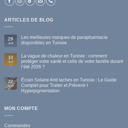
ARTICLES DE BLOG
Les meilleures marques de parapharmacie
29
disponibles en Tunisie
Juil
Aucun
commentaire
La vague de chaleur en Tunisie : comment
sur
10
Les
protéger votre santé et celle de votre famille durant
Juil
meilleures
l’été 2026 ?
marques
de
Aucun
parapharmacie
commentaire
disponibles
Écran Solaire Anti taches en Tunisie : Le Guide
sur
22
en
La
Complet pour Traiter et Prévenir l
Tunisie
Juin
vague
Hyperpigmentation
de
chaleur
Aucun
en
commentaire
Tunisie
sur
:
Écran
MON COMPTE
comment
Solaire
protéger
Anti
votre
taches
santé
en
et
Commandes
Tunisie