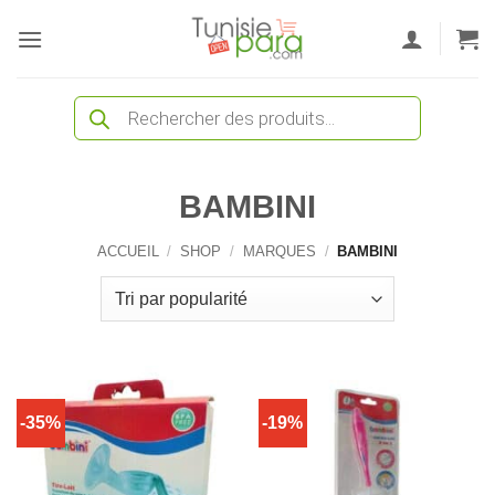
Passer
au
contenu
Recherche
de
produits
BAMBINI
ACCUEIL
/
SHOP
/
MARQUES
/
BAMBINI
-35%
-19%