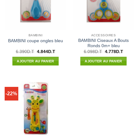
BAMBINI
ACCESSOIRES
BAMBINI Ciseaux A Bouts
BAMBINI coupe ongles bleu
Ronds 0m+ bleu
Le
Le
Le
Le
6.390
D.T
4.844
D.T
6.098
D.T
4.778
D.T
prix
prix
prix
prix
initial
actuel
initial
actuel
AJOUTER AU PANIER
AJOUTER AU PANIER
était :
est :
était :
est :
6.390D.T.
4.844D.T.
6.098D.T.
4.778D.
-22%