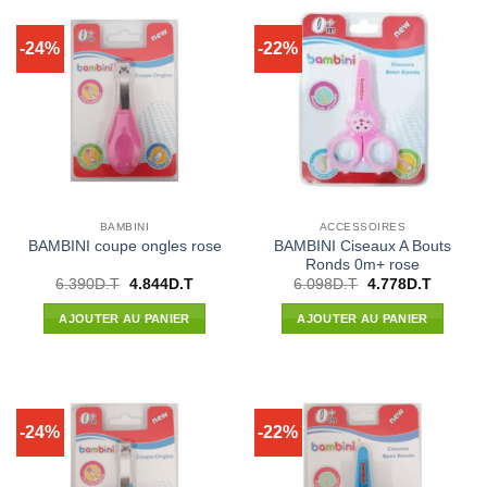
-24%
-22%
BAMBINI
ACCESSOIRES
BAMBINI Ciseaux A Bouts
BAMBINI coupe ongles rose
Ronds 0m+ rose
Le
Le
Le
Le
6.390
D.T
4.844
D.T
6.098
D.T
4.778
D.T
prix
prix
prix
prix
initial
actuel
initial
actuel
AJOUTER AU PANIER
AJOUTER AU PANIER
était :
est :
était :
est :
6.390D.T.
4.844D.T.
6.098D.T.
4.778D.
-24%
-22%