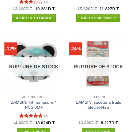
(1)
Note
3
Le
Le
Le
Le
13.100
D.T
10.261
D.T
15.620
D.T
11.827
D.T
prix
prix
prix
prix
sur 5
initial
actuel
initial
actuel
AJOUTER AU PANIER
AJOUTER AU PANIER
était :
est :
était :
est :
13.100D.T.
10.261D.T.
15.620D.T.
11.827
-12%
-24%
RUPTURE DE STOCK
RUPTURE DE STOCK
ACCESSOIRES
BAMBINI
BAMBINI Kit manucure 4
BAMBINI sucette a fruits
PCS 0M+
bleu ref425
(3)
Note
4.67
Le
Le
Le
Le
14.800
D.T
13.024
D.T
10.820
D.T
8.217
D.T
prix
prix
prix
prix
sur 5
initial
actuel
initial
actuel