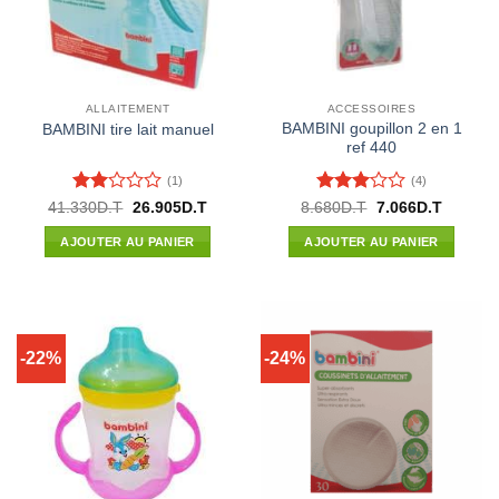
ALLAITEMENT
ACCESSOIRES
BAMBINI goupillon 2 en 1
BAMBINI tire lait manuel
ref 440
(1)
(4)
Note
Note
3
Le
Le
Le
Le
41.330
D.T
26.905
D.T
8.680
D.T
7.066
D.T
prix
prix
prix
prix
2
sur 5
initial
actuel
initial
actuel
sur
AJOUTER AU PANIER
AJOUTER AU PANIER
était :
est :
était :
est :
5
41.330D.T.
26.905D.T.
8.680D.T.
7.066D.
-22%
-24%