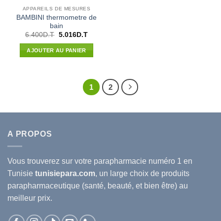
APPAREILS DE MESURES
BAMBINI thermometre de
bain
Le
Le
6.400
D.T
5.016
D.T
prix
prix
initial
actuel
AJOUTER AU PANIER
était :
est :
6.400D.T.
5.016D.T.
1
2
A PROPOS
Vous trouverez sur votre
parapharmacie
numéro 1 en
Tunisie
tunisiepara.com
, un large choix de produits
parapharmaceutique (santé, beauté, et bien être) au
meilleur prix.