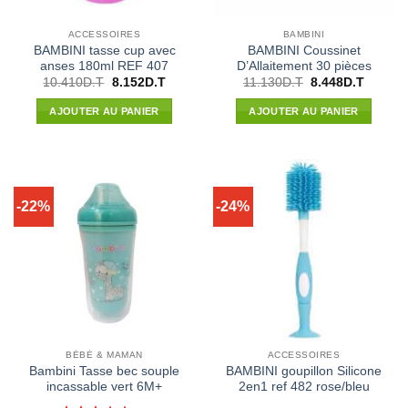
ACCESSOIRES
BAMBINI
BAMBINI tasse cup avec
BAMBINI Coussinet
anses 180ml REF 407
D’Allaitement 30 pièces
Le
Le
Le
Le
10.410
D.T
8.152
D.T
11.130
D.T
8.448
D.T
prix
prix
prix
prix
initial
actuel
initial
actuel
AJOUTER AU PANIER
AJOUTER AU PANIER
était :
est :
était :
est :
10.410D.T.
8.152D.T.
11.130D.T.
8.448D.
-22%
-24%
BÉBÉ & MAMAN
ACCESSOIRES
Bambini Tasse bec souple
BAMBINI goupillon Silicone
incassable vert 6M+
2en1 ref 482 rose/bleu