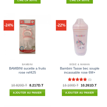
LIRE LA SUITE
LIRE LA SUITE
était :
est :
était :
est :
14.800D.T.
13.024D.T.
10.820D.T.
8.217D.
-24%
-22%
BAMBINI
BÉBÉ & MAMAN
BAMBINI sucette a fruits
Bambini Tasse bec souple
rose ref425
incassable rose 6M+
(1)
Note
5
sur
Le
Le
Le
Le
10.820
D.T
8.217
D.T
13.100
D.T
10.261
D.T
prix
prix
prix
prix
5
initial
actuel
initial
actuel
AJOUTER AU PANIER
AJOUTER AU PANIER
était :
est :
était :
est :
10.820D.T.
8.217D.T.
13.100D.T.
10.261