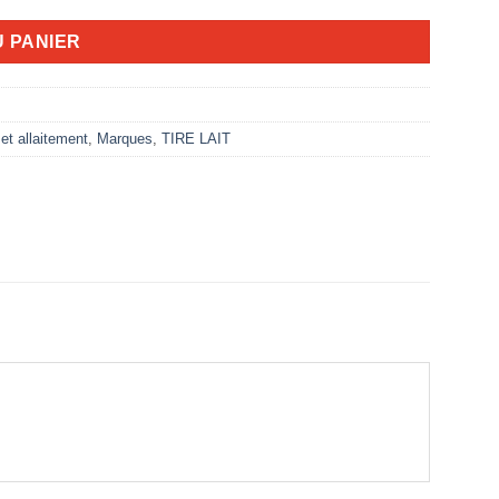
U PANIER
t allaitement
,
Marques
,
TIRE LAIT