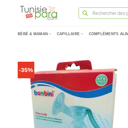
Passer
Recherche
au
de
produits
contenu
BÉBÉ & MAMAN
CAPILLAIRE
COMPLÉMENTS ALI
-35%