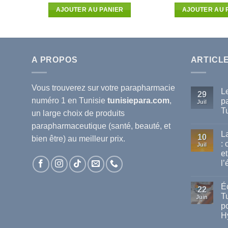
actuel
initial
actuel
AJOUTER AU PANIER
AJOUTER AU 
est :
était :
est :
.
49.632D.T.
21.670D.T.
19.070D.T.
A PROPOS
ARTICL
Vous trouverez sur votre
parapharmacie
L
29
numéro 1 en Tunisie
tunisiepara.com
,
p
Juil
T
un large choix de produits
Au
parapharmaceutique (santé, beauté, et
co
L
sur
10
bien être) au meilleur prix.
Le
:
Juil
mei
et
ma
de
l’
pa
dis
Au
en
co
Éc
sur
Tun
22
La
T
Juin
va
po
de
cha
H
en
Tun
Au