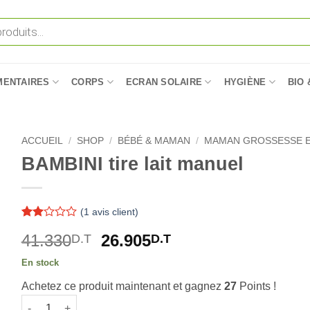
MENTAIRES
CORPS
ECRAN SOLAIRE
HYGIÈNE
BIO 
ACCUEIL
/
SHOP
/
BÉBÉ & MAMAN
/
MAMAN GROSSESSE E
BAMBINI tire lait manuel
(
1
avis client)
Noté
1
Le
Le
41.330
26.905
D.T
D.T
2
sur
prix
prix
5
En stock
initial
actuel
basé
sur
Achetez ce produit maintenant et gagnez
27
Points !
était :
est :
notation
quantité de BAMBINI tire lait manuel
41.330D.T.
26.905D.T.
client