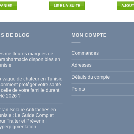
5
initial
actuel
PANIER
LIRE LA SUITE
AJOUT
était :
est :
36.445D.T.
32.072D.T.
ES DE BLOG
MON COMPTE
Commandes
es meilleures marques de
arapharmacie disponibles en
Adresses
unisie
cun
mmentaire
Détails du compte
a vague de chaleur en Tunisie
s
 comment protéger votre santé
lleures
Points
 celle de votre famille durant
rques
été 2026 ?
rapharmacie
ponibles
cun
mmentaire
ran Solaire Anti taches en
isie
unisie : Le Guide Complet
gue
ur Traiter et Prévenir l
leur
yperpigmentation
isie
cun