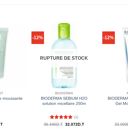
-12%
-12%
RUPTURE DE STOCK
NT
BIODERMA
ee moussante
BIODERMA SEBIUM H2O
BIODERMA 
solution micellaire 250m
Gel M
(1)
Note
5
sur
Le
Le
.T
36.445
D.T
32.072
D.T
33.000
prix
prix