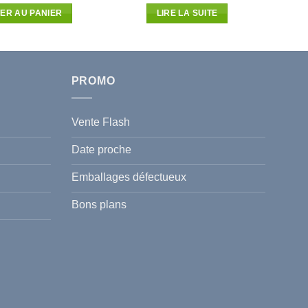
initial
actuel
initial
actuel
ER AU PANIER
LIRE LA SUITE
était :
est :
était :
est :
33.000D.T.
29.040D.T.
41.650D.T.
36.652D.T.
PROMO
Vente Flash
Date proche
Emballages défectueux
Bons plans