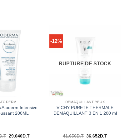
-12%
RUPTURE DE STOCK
ATODERM
DÉMAQUILLANT YEUX
Atoderm Intensive
VICHY PURETE THERMALE
oussant 200ML
DEMAQUILLANT 3 EN 1 200 ml
Le
Le
Le
Le
D.T
29.040
D.T
41.650
D.T
36.652
D.T
prix
prix
prix
prix