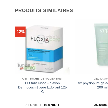
PRODUITS SIMILAIRES
-12%
CK
ANTI-TACHE, DÉPIGMENTANT
GEL LAVA
 Gel
FLOXIA Disco – Savon
svr physiopure gel
Dermocosmétique Exfoliant 125
200 ml
G
Le
Le
Le
21.670
D.T
19.070
D.T
36.540
D
prix
prix
prix