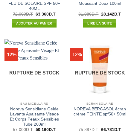
FLUIDE SOLAIRE SPF 50+
Moussant Doux 100ml
40ML
Le
Le
Le
Le
72.000
D.T
63.360
D.T
31.980
D.T
28.142
D.T
prix
prix
prix
prix
initial
actuel
initial
actuel
AJOUTER AU PANIER
LIRE LA SUITE
était :
est :
était :
est :
72.000D.T.
63.360D.T.
31.980D.T.
28.142
-12%
-12%
RUPTURE DE STOCK
RUPTURE DE STOCK
EAU MICELLAIRE
ECRAN SOLAIRE
Noreva Sensidiane Gelée
NOREVA BERGASOL écran
Lavante Apaisante Visage
crème TEINTE spf50+ 50ml
Et Corps Peaux Sensibles
Tube 200ml
Le
Le
Le
Le
57.000
D.T
50.160
D.T
75.887
D.T
66.781
D.T
prix
prix
prix
prix