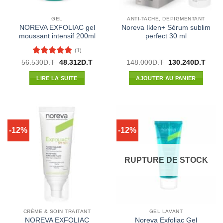
GEL
ANTI-TACHE, DÉPIGMENTANT
NOREVA EXFOLIAC gel
Noreva Iklen+ Sérum sublim
moussant intensif 200ml
perfect 30 ml
(1)
Note
5
sur
Le
Le
Le
Le
56.530
D.T
48.312
D.T
148.000
D.T
130.240
D.T
prix
prix
prix
prix
5
initial
actuel
initial
actue
LIRE LA SUITE
AJOUTER AU PANIER
était :
est :
était :
est :
56.530D.T.
48.312D.T.
148.000D.T.
130.2
-12%
-12%
RUPTURE DE STOCK
CRÈME & SOIN TRAITANT
GEL LAVANT
NOREVA EXFOLIAC
Noreva Exfoliac Gel