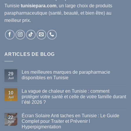
Tunisie
tunisiepara.com
, un large choix de produits
parapharmaceutique (santé, beauté, et bien être) au
meilleur prix.
ARTICLES DE BLOG
Les meilleures marques de parapharmacie
29
disponibles en Tunisie
Juil
Aucun
commentaire
La vague de chaleur en Tunisie : comment
sur
10
Les
protéger votre santé et celle de votre famille durant
Juil
meilleures
l’été 2026 ?
marques
de
Aucun
parapharmacie
commentaire
disponibles
Écran Solaire Anti taches en Tunisie : Le Guide
sur
22
en
La
Complet pour Traiter et Prévenir l
Tunisie
Juin
vague
Hyperpigmentation
de
chaleur