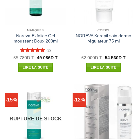
MARQUES
CORPS
Noreva Exfoliac Gel
NOREVA Kerapil soin dermo
moussant Doux 200ml
régulateur 75 ml
(2)
Note
5
sur
Le
Le
Le
Le
55.780
D.T
49.086
D.T
62.000
D.T
54.560
D.T
prix
prix
prix
prix
5
initial
actuel
initial
actuel
LIRE LA SUITE
LIRE LA SUITE
était :
est :
était :
est :
55.780D.T.
49.086D.T.
62.000D.T.
54.560
-15%
-12%
RUPTURE DE STOCK