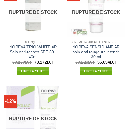
RUPTURE DE STOCK
RUPTURE DE STOCK
MARQUES
CRÈME POUR PEAU SENSIBLE
NOREVA TRIO WHITE XP
NOREVA SENSIDIANE AR
Soin Anti-taches SPF 50+
soin anti rougeurs intensif
40ml
30 ml
Le
Le
Le
Le
83.150
D.T
73.172
D.T
63.220
D.T
55.634
D.T
prix
prix
prix
prix
initial
actuel
initial
actuel
LIRE LA SUITE
LIRE LA SUITE
était :
est :
était :
est :
83.150D.T.
73.172D.T.
63.220D.T.
55.634
-12%
RUPTURE DE STOCK