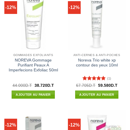
-12%
-12%
GOMMAGES EXFOLIANTS
ANTI-CERNES & ANTI-POCHES
NOREVA Gommage
Noreva Trio white xp
Purifiant Peaux A
contour des yeux 10ml
Imperfecions Exfoliac 50ml
(1)
Note
5
sur
Le
Le
Le
Le
44.000
D.T
38.720
D.T
67.705
D.T
59.580
D.T
prix
prix
prix
prix
5
initial
actuel
initial
actuel
AJOUTER AU PANIER
AJOUTER AU PANIER
était :
est :
était :
est :
44.000D.T.
38.720D.T.
67.705D.T.
59.580
-12%
-12%