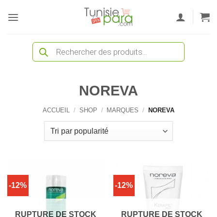
Passer
au
contenu
Recherche
de
produits
NOREVA
ACCUEIL
/
SHOP
/
MARQUES
/
NOREVA
-12%
-12%
RUPTURE DE STOCK
RUPTURE DE STOCK