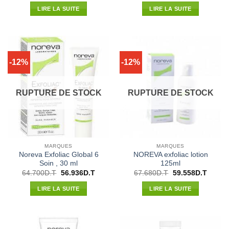
initial
actuel
initial
actuel
LIRE LA SUITE
LIRE LA SUITE
était :
est :
était :
est :
57.000D.T.
50.160D.T.
75.887D.T.
66.781
-12%
-12%
RUPTURE DE STOCK
RUPTURE DE STOCK
MARQUES
MARQUES
Noreva Exfoliac Global 6
NOREVA exfoliac lotion
Soin , 30 ml
125ml
Le
Le
Le
Le
64.700
D.T
56.936
D.T
67.680
D.T
59.558
D.T
prix
prix
prix
prix
initial
actuel
initial
actuel
LIRE LA SUITE
LIRE LA SUITE
était :
est :
était :
est :
64.700D.T.
56.936D.T.
67.680D.T.
59.558