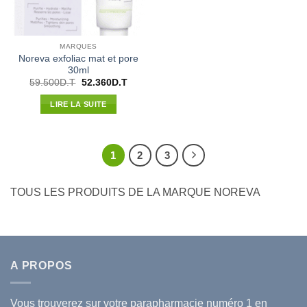
MARQUES
Noreva exfoliac mat et pore
30ml
Le
Le
59.500
D.T
52.360
D.T
prix
prix
initial
actuel
LIRE LA SUITE
était :
est :
59.500D.T.
52.360D.T.
1
2
3
TOUS LES PRODUITS DE LA MARQUE NOREVA
A PROPOS
Vous trouverez sur votre
parapharmacie
numéro 1 en