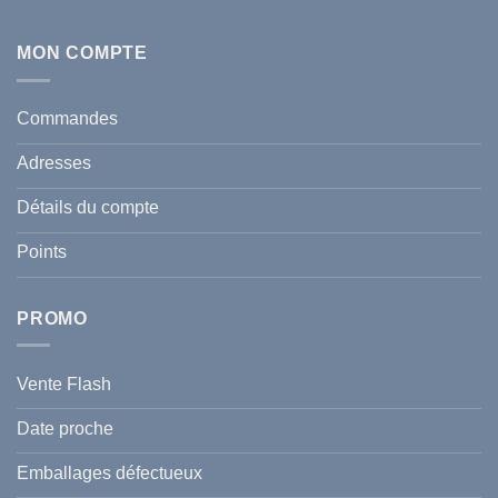
Aucun
en
commentaire
Tunisie
sur
:
Écran
MON COMPTE
comment
Solaire
protéger
Anti
votre
taches
santé
en
et
Commandes
Tunisie
celle
:
de
Le
votre
Adresses
Guide
famille
Complet
durant
pour
l’été
Détails du compte
Traiter
2026
et
?
Prévenir
Points
l
Hyperpigmentation
PROMO
Vente Flash
Date proche
Emballages défectueux