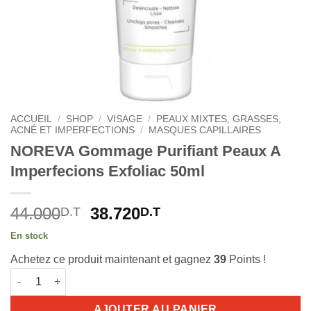
ACCUEIL
/
SHOP
/
VISAGE
/
PEAUX MIXTES, GRASSES,
ACNÉ ET IMPERFECTIONS
/
MASQUES CAPILLAIRES
NOREVA Gommage Purifiant Peaux A
Imperfecions Exfoliac 50ml
Le
Le
44.000
38.720
D.T
D.T
prix
prix
En stock
initial
actuel
Achetez ce produit maintenant et gagnez
39
Points !
était :
est :
quantité de NOREVA Gommage Purifiant Peaux A Imperfecions E
44.000D.T.
38.720D.T.
AJOUTER AU PANIER