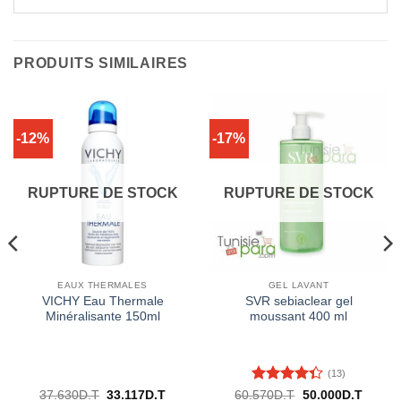
PRODUITS SIMILAIRES
-12%
-17%
RUPTURE DE STOCK
RUPTURE DE STOCK
EAUX THERMALES
GEL LAVANT
VICHY Eau Thermale
SVR sebiaclear gel
Minéralisante 150ml
moussant 400 ml
(13)
Note
4.31
Le
Le
Le
Le
37.630
D.T
33.117
D.T
60.570
D.T
50.000
D.T