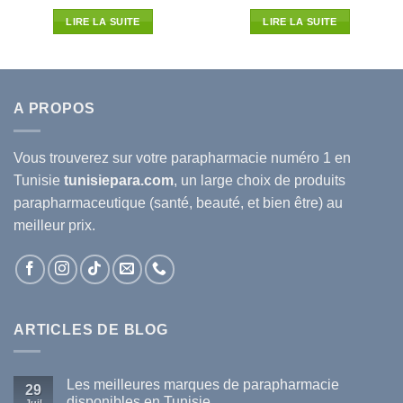
prix
prix
prix
prix
sur 5
l
initial
actuel
initial
actuel
LIRE LA SUITE
LIRE LA SUITE
était :
est :
était :
est :
35D.T.
37.630D.T.
33.117D.T.
60.570D.T.
50.000
A PROPOS
Vous trouverez sur votre
parapharmacie
numéro 1 en
Tunisie
tunisiepara.com
, un large choix de produits
parapharmaceutique (santé, beauté, et bien être) au
meilleur prix.
ARTICLES DE BLOG
Les meilleures marques de parapharmacie
29
disponibles en Tunisie