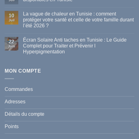
Juil
Aucun
commentaire
La vague de chaleur en Tunisie : comment
sur
10
Les
protéger votre santé et celle de votre famille durant
Juil
meilleures
l’été 2026 ?
marques
de
Aucun
parapharmacie
commentaire
disponibles
Écran Solaire Anti taches en Tunisie : Le Guide
sur
22
en
La
Complet pour Traiter et Prévenir l
Tunisie
Juin
vague
Hyperpigmentation
de
chaleur
Aucun
en
commentaire
Tunisie
sur
:
Écran
MON COMPTE
comment
Solaire
protéger
Anti
votre
taches
santé
en
et
Commandes
Tunisie
celle
:
de
Le
votre
Adresses
Guide
famille
Complet
durant
pour
l’été
Détails du compte
Traiter
2026
et
?
Prévenir
Points
l
Hyperpigmentation