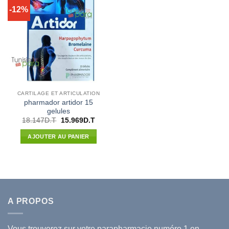
-12%
CARTILAGE ET ARTICULATION
pharmador artidor 15
gelules
Le
Le
18.147
D.T
15.969
D.T
prix
prix
initial
actuel
AJOUTER AU PANIER
était :
est :
18.147D.T.
15.969D.T.
A PROPOS
Vous trouverez sur votre
parapharmacie
numéro 1 en