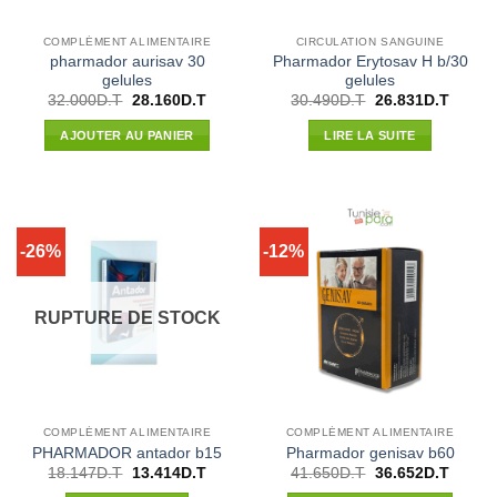
COMPLÉMENT ALIMENTAIRE
CIRCULATION SANGUINE
pharmador aurisav 30
Pharmador Erytosav H b/30
gelules
gelules
Le
Le
Le
Le
32.000
D.T
28.160
D.T
30.490
D.T
26.831
D.T
prix
prix
prix
prix
initial
actuel
initial
actuel
AJOUTER AU PANIER
LIRE LA SUITE
était :
est :
était :
est :
32.000D.T.
28.160D.T.
30.490D.T.
26.831
-26%
-12%
RUPTURE DE STOCK
COMPLÉMENT ALIMENTAIRE
COMPLÉMENT ALIMENTAIRE
PHARMADOR antador b15
Pharmador genisav b60
Le
Le
Le
Le
18.147
D.T
13.414
D.T
41.650
D.T
36.652
D.T
prix
prix
prix
prix