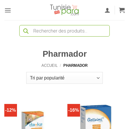
Passer
au
contenu
Recherche
de
produits
Pharmador
ACCUEIL
/
PHARMADOR
-12%
-16%