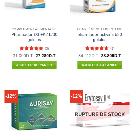
COMPLÉMENT ALIMENTAIRE
COMPLÉMENT ALIMENTAIRE
Pharmador D3 +K2 b/30
pharmador activimi b30
gelules
gelules
(3)
(2)
Note
5
sur
Note
4.5
Le
Le
Le
Le
31.000
D.T
27.280
D.T
34.212
D.T
28.809
D.T
prix
prix
prix
prix
5
sur 5
initial
actuel
initial
actuel
AJOUTER AU PANIER
AJOUTER AU PANIER
était :
est :
était :
est :
31.000D.T.
27.280D.T.
34.212D.T.
28.809
-12%
-12%
RUPTURE DE STOCK