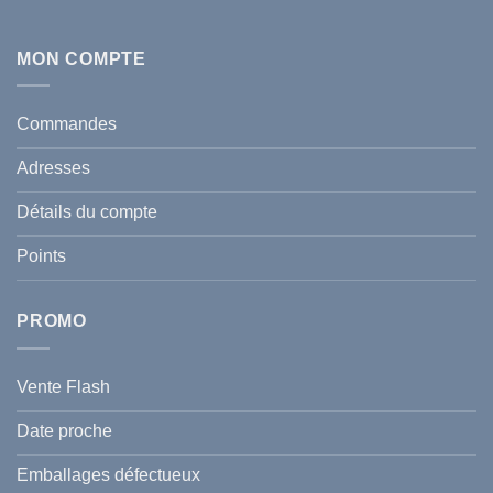
chaleur
Aucun
en
commentaire
Tunisie
sur
:
Écran
MON COMPTE
comment
Solaire
protéger
Anti
votre
taches
santé
en
et
Commandes
Tunisie
celle
:
de
Le
votre
Adresses
Guide
famille
Complet
durant
pour
l’été
Détails du compte
Traiter
2026
et
?
Prévenir
Points
l
Hyperpigmentation
PROMO
Vente Flash
Date proche
Emballages défectueux