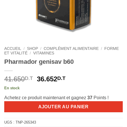
ACCUEIL
/
SHOP
/
COMPLÉMENT ALIMENTAIRE
/
FORME
ET VITALITÉ
/
VITAMINES
Pharmador genisav b60
Le
Le
41.650
36.652
D.T
D.T
prix
prix
En stock
initial
actuel
Achetez ce produit maintenant et gagnez
37
Points !
était :
est :
41.650D.T.
36.652D.T.
AJOUTER AU PANIER
UGS :
TNP-265343