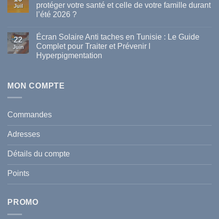
Les
protéger votre santé et celle de votre famille durant
Juil
meilleures
l’été 2026 ?
marques
de
Aucun
parapharmacie
commentaire
disponibles
Écran Solaire Anti taches en Tunisie : Le Guide
sur
22
en
La
Complet pour Traiter et Prévenir l
Tunisie
Juin
vague
Hyperpigmentation
de
chaleur
Aucun
en
commentaire
Tunisie
sur
:
Écran
MON COMPTE
comment
Solaire
protéger
Anti
votre
taches
santé
en
et
Commandes
Tunisie
celle
:
de
Le
votre
Adresses
Guide
famille
Complet
durant
pour
l’été
Détails du compte
Traiter
2026
et
?
Prévenir
Points
l
Hyperpigmentation
PROMO