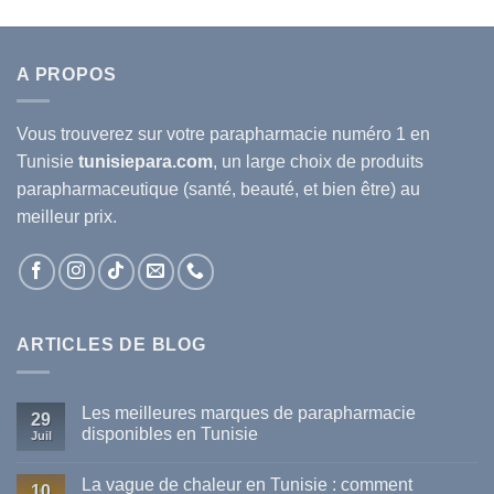
A PROPOS
Vous trouverez sur votre
parapharmacie
numéro 1 en
Tunisie
tunisiepara.com
, un large choix de produits
parapharmaceutique (santé, beauté, et bien être) au
meilleur prix.
ARTICLES DE BLOG
Les meilleures marques de parapharmacie
29
disponibles en Tunisie
Juil
Aucun
commentaire
La vague de chaleur en Tunisie : comment
sur
10