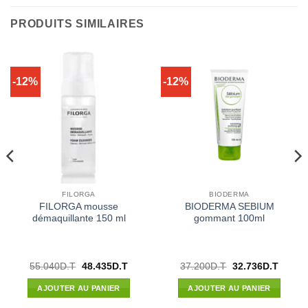
PRODUITS SIMILAIRES
-12%
-12%
FILORGA
BIODERMA
FILORGA mousse
BIODERMA SEBIUM
démaquillante 150 ml
gommant 100ml
Le
Le
Le
Le
55.040
D.T
48.435
D.T
37.200
D.T
32.736
D.T
prix
prix
prix
prix
l
initial
actuel
initial
actuel
AJOUTER AU PANIER
AJOUTER AU PANIER
était :
est :
était :
est :
32D.T.
55.040D.T.
48.435D.T.
37.200D.T.
32.736