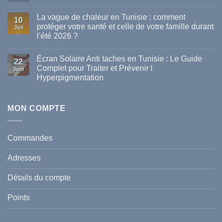
Aucun
commentaire
La vague de chaleur en Tunisie : comment
sur
10
Les
protéger votre santé et celle de votre famille durant
Juil
meilleures
l’été 2026 ?
marques
de
Aucun
parapharmacie
commentaire
disponibles
Écran Solaire Anti taches en Tunisie : Le Guide
sur
22
en
La
Complet pour Traiter et Prévenir l
Tunisie
Juin
vague
Hyperpigmentation
de
chaleur
Aucun
en
commentaire
Tunisie
sur
:
Écran
MON COMPTE
comment
Solaire
protéger
Anti
votre
taches
santé
en
et
Commandes
Tunisie
celle
:
de
Le
votre
Adresses
Guide
famille
Complet
durant
pour
l’été
Détails du compte
Traiter
2026
et
?
Prévenir
Points
l
Hyperpigmentation