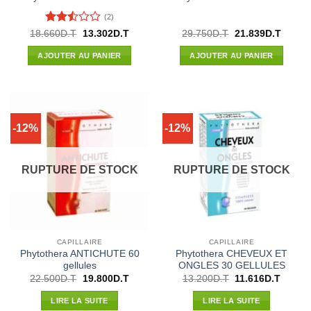
(2)
Note
Le
Le
Le
Le
18.660
D.T
13.302
D.T
29.750
D.T
21.839
D.T
prix
prix
prix
prix
2.5
initial
actuel
initial
actuel
sur 5
AJOUTER AU PANIER
AJOUTER AU PANIER
était :
est :
était :
est :
18.660D.T.
13.302D.T.
29.750D.T.
21.839
-12%
-12%
RUPTURE DE STOCK
RUPTURE DE STOCK
CAPILLAIRE
CAPILLAIRE
Phytothera ANTICHUTE 60
Phytothera CHEVEUX ET
gellules
ONGLES 30 GELLULES
Le
Le
Le
Le
22.500
D.T
19.800
D.T
13.200
D.T
11.616
D.T
prix
prix
prix
prix
initial
actuel
initial
actuel
LIRE LA SUITE
LIRE LA SUITE
était :
est :
était :
est :