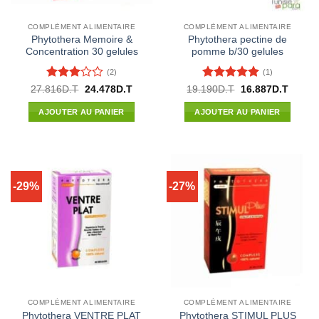
COMPLÉMENT ALIMENTAIRE
COMPLÉMENT ALIMENTAIRE
Phytothera Memoire &
Phytothera pectine de
Concentration 30 gelules
pomme b/30 gelules
(2)
(1)
Note
3
Note
5
sur
Le
Le
Le
Le
27.816
D.T
24.478
D.T
19.190
D.T
16.887
D.T
prix
prix
prix
prix
sur 5
5
initial
actuel
initial
actuel
AJOUTER AU PANIER
AJOUTER AU PANIER
était :
est :
était :
est :
27.816D.T.
24.478D.T.
19.190D.T.
16.887
-29%
-27%
COMPLÉMENT ALIMENTAIRE
COMPLÉMENT ALIMENTAIRE
Phytothera VENTRE PLAT
Phytothera STIMUL PLUS