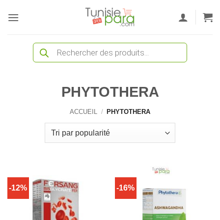
Passer
au
contenu
Recherche
de
produits
PHYTOTHERA
ACCUEIL
/
PHYTOTHERA
-12%
-16%