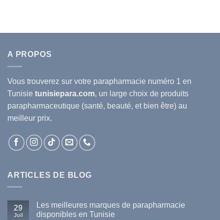
22.500D.T.
19.800D.T.
13.200D.T.
11.616
A PROPOS
Vous trouverez sur votre
parapharmacie
numéro 1 en
Tunisie
tunisiepara.com
, un large choix de produits
parapharmaceutique (santé, beauté, et bien être) au
meilleur prix.
ARTICLES DE BLOG
Les meilleures marques de parapharmacie
29
disponibles en Tunisie
Juil