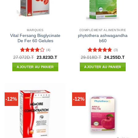
MARQUES
COMPLÉMENT ALIMENTAIRE
Vital Fersang Bisglycinate
phytothera ashwagandha
De Fer 60 Gelules
b60
(4)
(3)
Note
Note
4.67
Le
Le
Le
Le
27.072
D.T
23.823
D.T
29.018
D.T
24.255
D.T
prix
prix
prix
prix
3.75
sur
sur 5
initial
actuel
initial
actuel
5
AJOUTER AU PANIER
AJOUTER AU PANIER
était :
est :
était :
est :
27.072D.T.
23.823D.T.
29.018D.T.
24.255
-12%
-12%