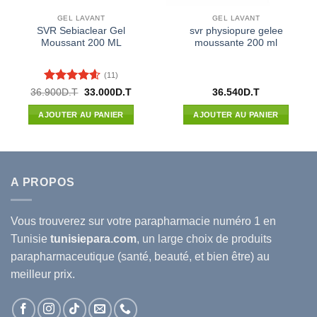
GEL LAVANT
GEL LAVANT
SVR Sebiaclear Gel
svr physiopure gelee
Moussant 200 ML
moussante 200 ml
(11)
Note
4.55
Le
Le
36.900
D.T
33.000
D.T
36.540
D.T
prix
prix
sur 5
l
initial
actuel
AJOUTER AU PANIER
AJOUTER AU PANIER
était :
est :
7D.T.
36.900D.T.
33.000D.T.
A PROPOS
Vous trouverez sur votre
parapharmacie
numéro 1 en
Tunisie
tunisiepara.com
, un large choix de produits
parapharmaceutique (santé, beauté, et bien être) au
meilleur prix.