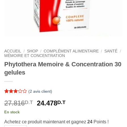
ACCUEIL
/
SHOP
/
COMPLÉMENT ALIMENTAIRE
/
SANTÉ
/
MÉMOIRE ET CONCENTRATION
Phytothera Memoire & Concentration 30
gelules
(
2
avis client)
Noté
2
3
Le
Le
27.816
24.478
D.T
D.T
sur 5
basé
prix
prix
sur
En stock
initial
actuel
notations
client
Achetez ce produit maintenant et gagnez
24
Points !
était :
est :