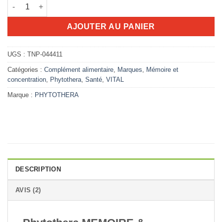
quantité de Phytothera Memoire & Concentration 30 gelules
27.816D.T.
24.478D.T.
AJOUTER AU PANIER
UGS :
TNP-044411
Catégories :
Complément alimentaire
,
Marques
,
Mémoire et
concentration
,
Phytothera
,
Santé
,
VITAL
Marque :
PHYTOTHERA
DESCRIPTION
AVIS (2)