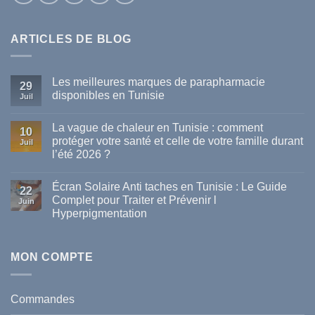
ARTICLES DE BLOG
Les meilleures marques de parapharmacie
29
disponibles en Tunisie
Juil
Aucun
commentaire
La vague de chaleur en Tunisie : comment
sur
10
Les
protéger votre santé et celle de votre famille durant
Juil
meilleures
l’été 2026 ?
marques
de
Aucun
parapharmacie
commentaire
disponibles
Écran Solaire Anti taches en Tunisie : Le Guide
sur
22
en
La
Complet pour Traiter et Prévenir l
Tunisie
Juin
vague
Hyperpigmentation
de
chaleur
Aucun
en
commentaire
Tunisie
sur
:
Écran
MON COMPTE
comment
Solaire
protéger
Anti
votre
taches
santé
en
et
Commandes
Tunisie
celle
:
de