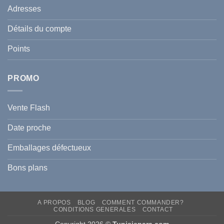
Le
votre
Adresses
Guide
famille
Complet
durant
pour
l’été
Détails du compte
Traiter
2026
et
?
Prévenir
Points
l
Hyperpigmentation
PROMO
Vente Flash
Date proche
Emballages défectueux
Bons plans
A PROPOS
BLOG
COMMENT COMMANDER?
CONDITIONS GENERALES
CONTACT
Copyright 2026 ©
Tunisiepara.com