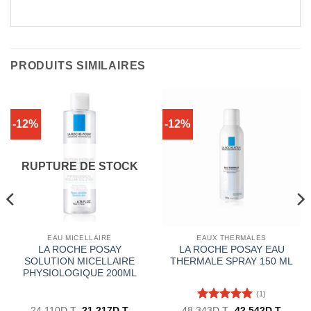
PRODUITS SIMILAIRES
-12%
-12%
RUPTURE DE STOCK
EAU MICELLAIRE
EAUX THERMALES
LA ROCHE POSAY
LA ROCHE POSAY EAU
SOLUTION MICELLAIRE
THERMALE SPRAY 150 ML
PHYSIOLOGIQUE 200ML
(1)
Note
5
sur
Le
Le
Le
Le
24.110
D.T
21.217
D.T
48.343
D.T
42.542
D.T