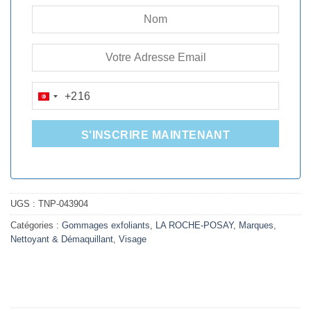
+216
TUNISIA
+216
S'INSCRIRE MAINTENANT
UGS :
TNP-043904
Catégories :
Gommages exfoliants
,
LA ROCHE-POSAY
,
Marques
,
Nettoyant & Démaquillant
,
Visage