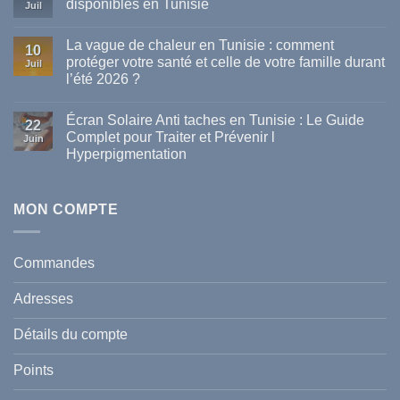
disponibles en Tunisie
Juil
Aucun
commentaire
La vague de chaleur en Tunisie : comment
sur
10
Les
protéger votre santé et celle de votre famille durant
Juil
meilleures
l’été 2026 ?
marques
de
Aucun
parapharmacie
commentaire
disponibles
Écran Solaire Anti taches en Tunisie : Le Guide
sur
22
en
La
Complet pour Traiter et Prévenir l
Tunisie
Juin
vague
Hyperpigmentation
de
chaleur
Aucun
en
commentaire
Tunisie
sur
:
Écran
MON COMPTE
comment
Solaire
protéger
Anti
votre
taches
santé
en
et
Commandes
Tunisie
celle
:
de
Le
votre
Adresses
Guide
famille
Complet
durant
pour
l’été
Détails du compte
Traiter
2026
et
?
Prévenir
Points
l
Hyperpigmentation