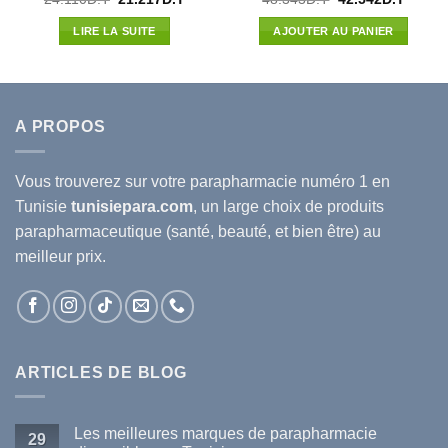
prix
prix
prix
prix
5
l
initial
actuel
initial
actuel
LIRE LA SUITE
AJOUTER AU PANIER
était :
est :
était :
est :
90D.T.
24.110D.T.
21.217D.T.
48.343D.T.
42.542
A PROPOS
Vous trouverez sur votre
parapharmacie
numéro 1 en
Tunisie
tunisiepara.com
, un large choix de produits
parapharmaceutique (santé, beauté, et bien être) au
meilleur prix.
ARTICLES DE BLOG
Les meilleures marques de parapharmacie
29