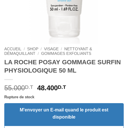
ACCUEIL
/
SHOP
/
VISAGE
/
NETTOYANT &
DÉMAQUILLANT
/
GOMMAGES EXFOLIANTS
LA ROCHE POSAY GOMMAGE SURFIN
PHYSIOLOGIQUE 50 ML
Le
Le
55.000
48.400
D.T
D.T
prix
prix
Rupture de stock
initial
actuel
était :
est :
M'envoyer un E-mail quand le produit est
55.000D.T.
48.400D.T.
disponible