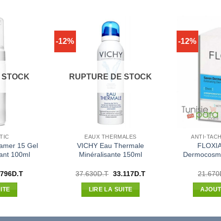
-12%
-12%
 STOCK
RUPTURE DE STOCK
TIC
EAUX THERMALES
ANTI-TAC
mer 15 Gel
VICHY Eau Thermale
FLOXIA
ant 100ml
Minéralisante 150ml
Dermocosmét
Le
Le
Le
.796
D.T
37.630
D.T
33.117
D.T
21.670
x
prix
prix
prix
ial
actuel
initial
actuel
ITE
LIRE LA SUITE
AJOUT
t :
est :
était :
est :
170D.T.
84.796D.T.
37.630D.T.
33.117D.T.