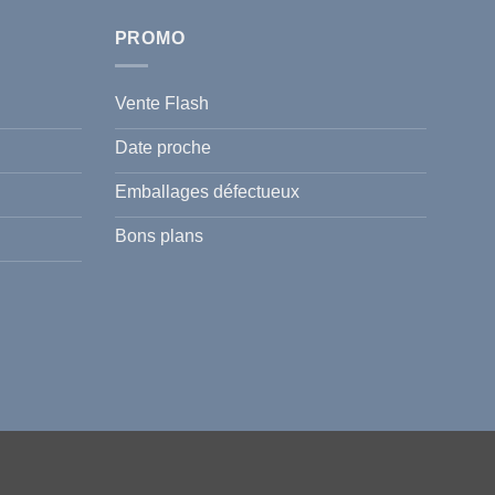
PROMO
Vente Flash
Date proche
Emballages défectueux
Bons plans