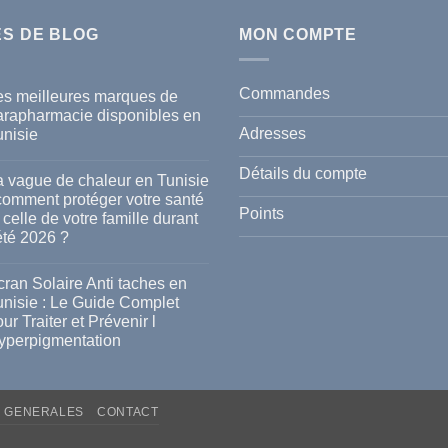
ES DE BLOG
MON COMPTE
Commandes
es meilleures marques de
arapharmacie disponibles en
Adresses
unisie
cun
mmentaire
Détails du compte
a vague de chaleur en Tunisie
s
 comment protéger votre santé
lleures
Points
 celle de votre famille durant
rques
été 2026 ?
rapharmacie
ponibles
cun
mmentaire
ran Solaire Anti taches en
isie
unisie : Le Guide Complet
gue
ur Traiter et Prévenir l
leur
yperpigmentation
isie
cun
mmentaire
mment
ran
téger
S GENERALES
CONTACT
aire
re
i
té
hes