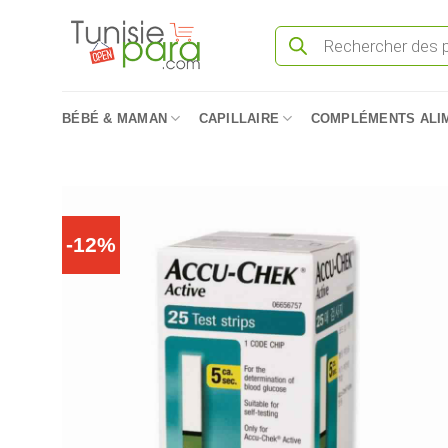
Passer
Recherche
au
de
produits
contenu
BÉBÉ & MAMAN
CAPILLAIRE
COMPLÉMENTS ALI
-12%