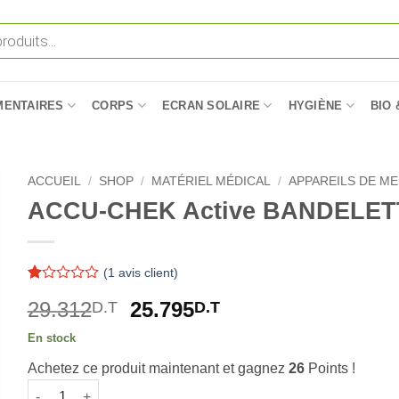
MENTAIRES
CORPS
ECRAN SOLAIRE
HYGIÈNE
BIO 
ACCUEIL
/
SHOP
/
MATÉRIEL MÉDICAL
/
APPAREILS DE M
ACCU-CHEK Active BANDELETTE
(
1
avis client)
Noté
1
Le
Le
29.312
25.795
D.T
D.T
1
sur
prix
prix
5
En stock
initial
actuel
basé
sur
Achetez ce produit maintenant et gagnez
26
Points !
était :
est :
notation
quantité de ACCU-CHEK Active BANDELETTES ,25 bandelett
29.312D.T.
25.795D.T.
client