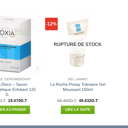
-12%
RUPTURE DE STOCK
HE, DÉPIGMENTANT
GEL LAVANT
 Disco – Savon
La Roche-Posay Toleriane Gel
ique Exfoliant 125
Moussant 150ml
G
Le
Le
Le
Le
D.T
19.070
D.T
56.400
D.T
49.632
D.T
prix
prix
prix
prix
initial
actuel
initial
actuel
ER AU PANIER
LIRE LA SUITE
était :
est :
était :
est :
21.670D.T.
19.070D.T.
56.400D.T.
49.632D.T.