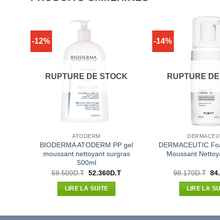
-12%
-14%
RUPTURE DE STOCK
RUPTURE DE
ATODERM
DERMACEU
u
BIODERMA ATODERM PP gel
DERMACEUTIC Foa
moussant nettoyant surgras
Moussant Nettoy
500ml
Le
Le
Le
59.500
D.T
52.360
D.T
98.170
D.T
84
prix
prix
pri
initial
actuel
init
LIRE LA SUITE
LIRE LA SU
était :
est :
étai
59.500D.T.
52.360D.T.
98.