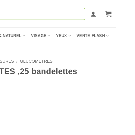
& NATUREL
VISAGE
YEUX
VENTE FLASH
ESURES
/
GLUCOMÈTRES
S ,25 bandelettes
es