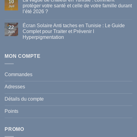
10
Les
protéger votre santé et celle de votre famille durant
Juil
meilleures
l’été 2026 ?
marques
de
Aucun
parapharmacie
commentaire
disponibles
Écran Solaire Anti taches en Tunisie : Le Guide
sur
22
en
La
Complet pour Traiter et Prévenir l
Tunisie
Juin
vague
Hyperpigmentation
de
chaleur
Aucun
en
commentaire
Tunisie
sur
:
Écran
MON COMPTE
comment
Solaire
protéger
Anti
votre
taches
santé
en
et
Commandes
Tunisie
celle
:
de
Le
votre
Adresses
Guide
famille
Complet
durant
pour
l’été
Détails du compte
Traiter
2026
et
?
Prévenir
Points
l
Hyperpigmentation
PROMO