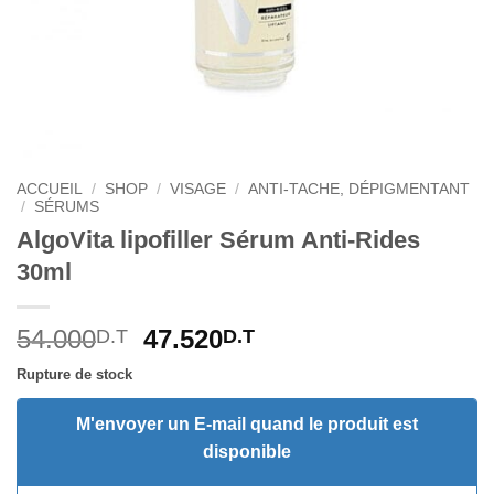
ACCUEIL
/
SHOP
/
VISAGE
/
ANTI-TACHE, DÉPIGMENTANT
/
SÉRUMS
AlgoVita lipofiller Sérum Anti-Rides
30ml
Le
Le
54.000
47.520
D.T
D.T
prix
prix
Rupture de stock
initial
actuel
était :
est :
M'envoyer un E-mail quand le produit est
54.000D.T.
47.520D.T.
disponible