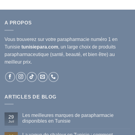
A PROPOS
Vous trouverez sur votre
parapharmacie
numéro 1 en
Tunisie
tunisiepara.com
, un large choix de produits
parapharmaceutique (santé, beauté, et bien être) au
meilleur prix.
ARTICLES DE BLOG
Les meilleures marques de parapharmacie
29
disponibles en Tunisie
Juil
Aucun
commentaire
La vague de chaleur en Tunisie : comment
sur