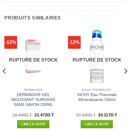
PRODUITS SIMILAIRES
-12%
-12%
RUPTURE DE STOCK
RUPTURE DE STOCK
DERMAGOR
EAUX THERMALES
DERMAGOR GEL
VICHY Eau Thermale
MOUSSANT SURGRAS
Minéralisante 150ml
SANS SAVON 200ML
Le
Le
Le
Le
24.400
D.T
21.472
D.T
37.630
D.T
33.117
D.T
prix
prix
prix
prix
initial
actuel
initial
actuel
LIRE LA SUITE
LIRE LA SUITE
était :
est :
était :
est :
24.400D.T.
21.472D.T.
37.630D.T.
33.117