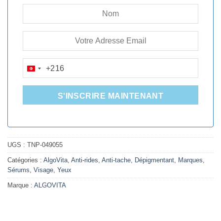
+216
TUNISIA
+216
S'INSCRIRE MAINTENANT
UGS :
TNP-049055
Catégories :
AlgoVita
,
Anti-rides
,
Anti-tache, Dépigmentant
,
Marques
,
Sérums
,
Visage
,
Yeux
Marque :
ALGOVITA