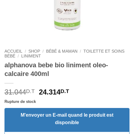
ACCUEIL
/
SHOP
/
BÉBÉ & MAMAN
/
TOILETTE ET SOINS
BÉBÉ
/
LINIMENT
alphanova bebe bio liniment oleo-
calcaire 400ml
Le
Le
31.044
24.314
D.T
D.T
prix
prix
Rupture de stock
initial
actuel
était :
est :
M'envoyer un E-mail quand le produit est
31.044D.T.
24.314D.T.
disponible