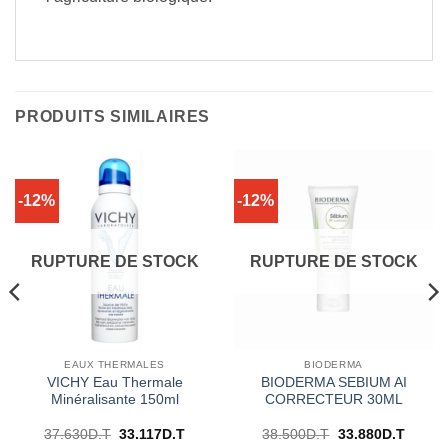
PRODUITS SIMILAIRES
-12%
-12%
RUPTURE DE STOCK
RUPTURE DE STOCK
EAUX THERMALES
BIODERMA
VICHY Eau Thermale
BIODERMA SEBIUM AI
Minéralisante 150ml
CORRECTEUR 30ML
Le
Le
Le
Le
37.630
D.T
33.117
D.T
38.500
D.T
33.880
D.T
prix
prix
prix
prix