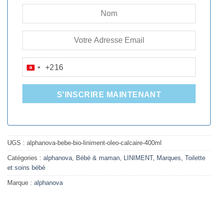
+216
TUNISIA
+216
S'INSCRIRE MAINTENANT
UGS :
alphanova-bebe-bio-liniment-oleo-calcaire-400ml
Catégories :
alphanova
,
Bébé & maman
,
LINIMENT
,
Marques
,
Toilette
et soins bébé
Marque :
alphanova