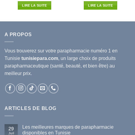
l
initial
actuel
initial
actuel
LIRE LA SUITE
LIRE LA SUITE
était :
est :
était :
est :
70D.T.
37.630D.T.
33.117D.T.
38.500D.T.
33.880
A PROPOS
Vous trouverez sur votre
parapharmacie
numéro 1 en
Tunisie
tunisiepara.com
, un large choix de produits
parapharmaceutique (santé, beauté, et bien être) au
meilleur prix.
ARTICLES DE BLOG
Les meilleures marques de parapharmacie
29
disponibles en Tunisie
Juil