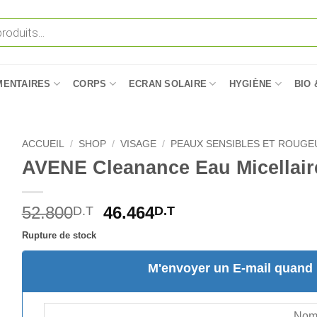
MENTAIRES
CORPS
ECRAN SOLAIRE
HYGIÈNE
BIO 
ACCUEIL
/
SHOP
/
VISAGE
/
PEAUX SENSIBLES ET ROUGE
AVENE Cleanance Eau Micellair
Le
Le
52.800
46.464
D.T
D.T
prix
prix
Rupture de stock
initial
actuel
était :
est :
M'envoyer un E-mail quand l
52.800D.T.
46.464D.T.