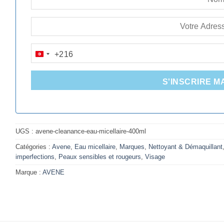
+216
TUNISIA
+216
S'INSCRIRE M
UGS :
avene-cleanance-eau-micellaire-400ml
Catégories :
Avene
,
Eau micellaire
,
Marques
,
Nettoyant & Démaquillant
imperfections
,
Peaux sensibles et rougeurs
,
Visage
Marque :
AVENE