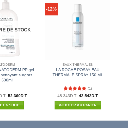
-12%
RE DE STOCK
ATODERM
EAUX THERMALES
 ATODERM PP gel
LA ROCHE POSAY EAU
nettoyant surgras
THERMALE SPRAY 150 ML
500ml
(1)
Note
5
sur
Le
Le
Le
Le
D.T
52.360
D.T
48.343
D.T
42.542
D.T
prix
prix
prix
prix
5
initial
actuel
initial
actuel
RE LA SUITE
AJOUTER AU PANIER
était :
est :
était :
est :
59.500D.T.
52.360D.T.
48.343D.T.
42.542D.T.