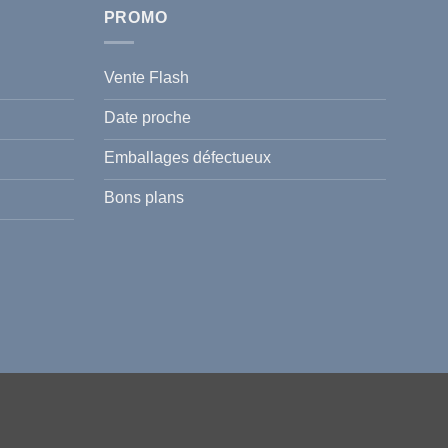
PROMO
Vente Flash
Date proche
Emballages défectueux
Bons plans