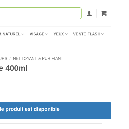
& NATUREL
VISAGE
YEUX
VENTE FLASH
URS
/
NETTOYANT & PURIFIANT
e 400ml
e produit est disponible