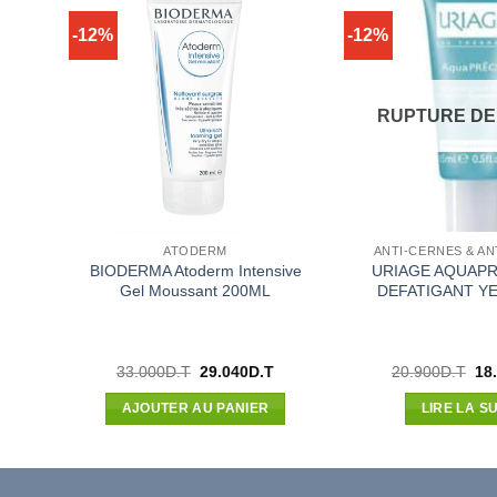
-12%
-12%
CK
RUPTURE DE
ATODERM
ANTI-CERNES & A
BIODERMA Atoderm Intensive
URIAGE AQUAPR
Gel Moussant 200ML
DEFATIGANT Y
Le
Le
Le
Le
33.000
D.T
29.040
D.T
20.900
D.T
18
prix
prix
prix
pri
actuel
initial
actuel
init
AJOUTER AU PANIER
LIRE LA SU
est :
était :
est :
étai
.
35.270D.T.
33.000D.T.
29.040D.T.
20.