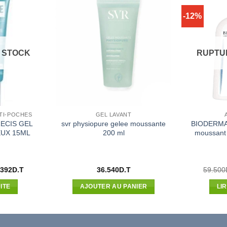
-12%
 STOCK
RUPTU
NTI-POCHES
GEL LAVANT
ECIS GEL
svr physiopure gelee moussante
BIODERMA
EUX 15ML
200 ml
moussant 
Le
.392
D.T
36.540
D.T
59.500
x
prix
ial
actuel
ITE
AJOUTER AU PANIER
LI
t :
est :
900D.T.
18.392D.T.