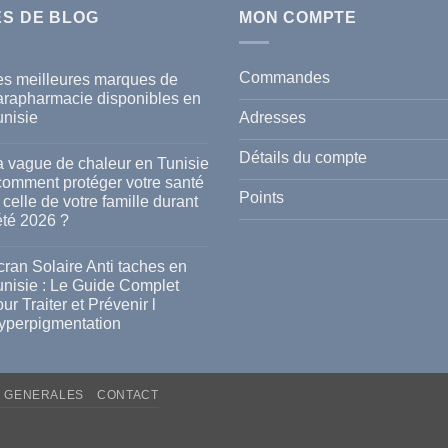
ES DE BLOG
MON COMPTE
Commandes
es meilleures marques de
arapharmacie disponibles en
Adresses
unisie
cun
mmentaire
Détails du compte
a vague de chaleur en Tunisie
s
 comment protéger votre santé
lleures
Points
 celle de votre famille durant
rques
été 2026 ?
rapharmacie
ponibles
cun
mmentaire
ran Solaire Anti taches en
isie
unisie : Le Guide Complet
gue
ur Traiter et Prévenir l
leur
yperpigmentation
isie
cun
mmentaire
mment
ran
téger
S GENERALES
CONTACT
aire
re
i
té
hes
le
isie