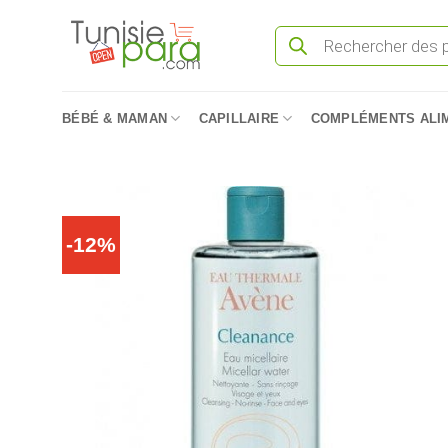
Passer
Recherche
au
de
produits
contenu
BÉBÉ & MAMAN
CAPILLAIRE
COMPLÉMENTS ALI
-12%