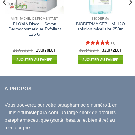
ANTI-TACHE, DÉPIGMENTANT
BIODERMA
FLOXIA Disco – Savon
BIODERMA SEBIUM H2O
Dermocosmétique Exfoliant
solution micellaire 250m
125 G
(1)
Note
5
sur
Le
Le
Le
Le
21.670
D.T
19.070
D.T
36.445
D.T
32.072
D.T
prix
prix
prix
prix
5
l
initial
actuel
initial
actuel
AJOUTER AU PANIER
AJOUTER AU PANIER
était :
est :
était :
est :
00D.T.
21.670D.T.
19.070D.T.
36.445D.T.
32.072
A PROPOS
Vous trouverez sur votre
parapharmacie
numéro 1 en
Tunisie
tunisiepara.com
, un large choix de produits
parapharmaceutique (santé, beauté, et bien être) au
meilleur prix.