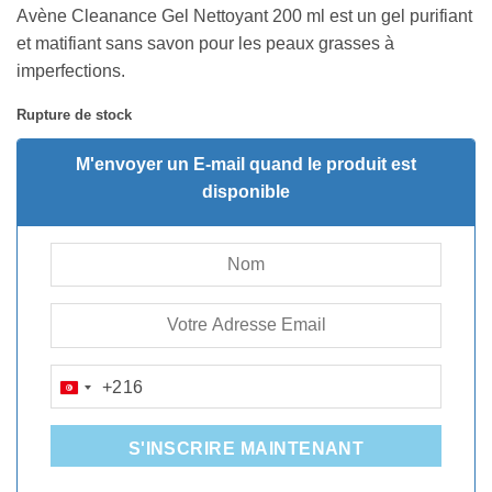
prix
prix
notations
Avène Cleanance Gel Nettoyant 200 ml est un gel purifiant
initial
actuel
client
et matifiant sans savon pour les peaux grasses à
était :
est :
imperfections.
47.040D.T.
40.183D.T.
Rupture de stock
M'envoyer un E-mail quand le produit est
disponible
+216
TUNISIA
+216
S'INSCRIRE MAINTENANT