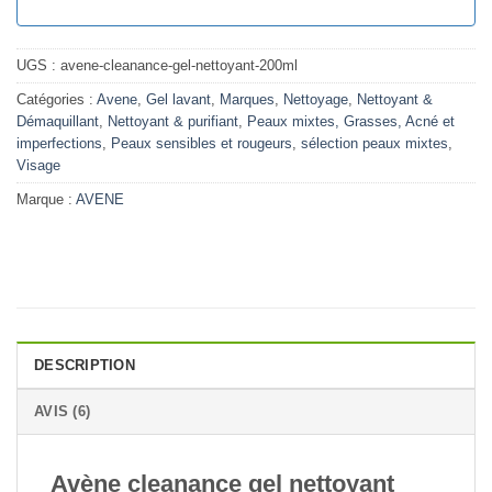
UGS :
avene-cleanance-gel-nettoyant-200ml
Catégories :
Avene
,
Gel lavant
,
Marques
,
Nettoyage
,
Nettoyant &
Démaquillant
,
Nettoyant & purifiant
,
Peaux mixtes, Grasses, Acné et
imperfections
,
Peaux sensibles et rougeurs
,
sélection peaux mixtes
,
Visage
Marque :
AVENE
DESCRIPTION
AVIS (6)
Avène cleanance gel nettoyant