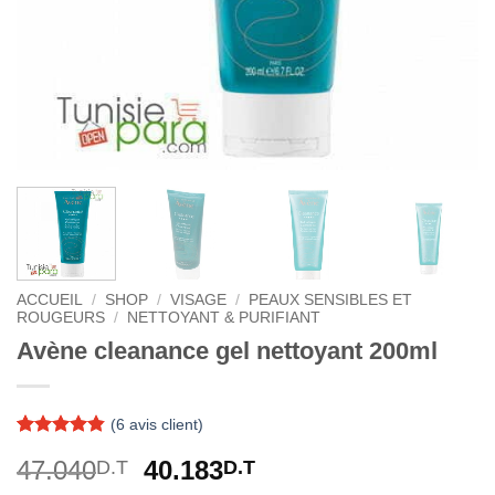
ACCUEIL
/
SHOP
/
VISAGE
/
PEAUX SENSIBLES ET
ROUGEURS
/
NETTOYANT & PURIFIANT
Avène cleanance gel nettoyant 200ml
(
6
avis client)
Noté
6
4.83
Le
Le
47.040
40.183
D.T
D.T
sur 5 basé
sur