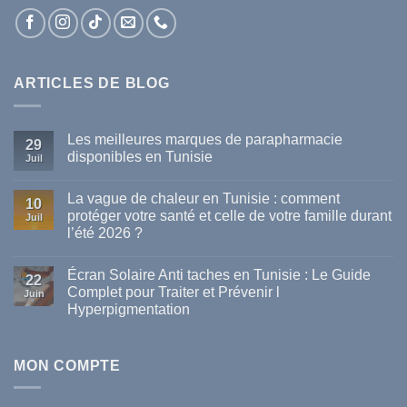
ARTICLES DE BLOG
Les meilleures marques de parapharmacie
29
disponibles en Tunisie
Juil
Aucun
commentaire
La vague de chaleur en Tunisie : comment
sur
10
Les
protéger votre santé et celle de votre famille durant
Juil
meilleures
l’été 2026 ?
marques
de
Aucun
parapharmacie
commentaire
disponibles
Écran Solaire Anti taches en Tunisie : Le Guide
sur
22
en
La
Complet pour Traiter et Prévenir l
Tunisie
Juin
vague
Hyperpigmentation
de
chaleur
Aucun
en
commentaire
Tunisie
sur
:
Écran
MON COMPTE
comment
Solaire
protéger
Anti
votre
taches
santé