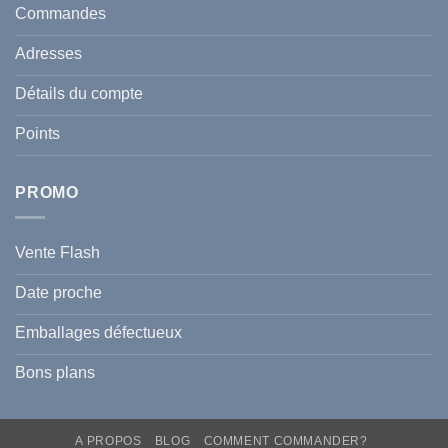
en
et
Commandes
Tunisie
celle
:
de
Le
votre
Adresses
Guide
famille
Complet
durant
pour
l’été
Détails du compte
Traiter
2026
et
?
Prévenir
Points
l
Hyperpigmentation
PROMO
Vente Flash
Date proche
Emballages défectueux
Bons plans
A PROPOS
BLOG
COMMENT COMMANDER?