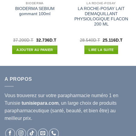
BIODERMA
LA ROCHE-POSAY
BIODERMA SEBIUM
LA ROCHE-POSAY LAIT
gommant 100ml
DEMAQUILLANT
PHYSIOLOGIQUE FLACON
200 ML
Le
Le
Le
Le
37.200
D.T
32.736
D.T
28.540
D.T
25.116
D.T
prix
prix
prix
prix
l
initial
actuel
initial
actuel
AJOUTER AU PANIER
LIRE LA SUITE
était :
est :
était :
est :
72D.T.
37.200D.T.
32.736D.T.
28.540D.T.
25.116
A PROPOS
Vous trouverez sur votre
parapharmacie
numéro 1 en
Tunisie
tunisiepara.com
, un large choix de produits
parapharmaceutique (santé, beauté, et bien être) au
meilleur prix.