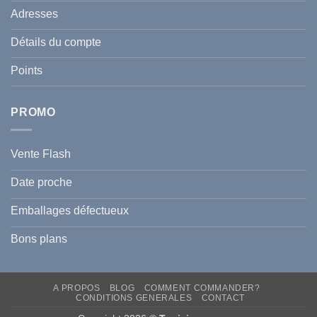
de
Le
votre
Adresses
Guide
famille
Complet
durant
pour
l’été
Détails du compte
Traiter
2026
et
?
Prévenir
Points
l
Hyperpigmentation
PROMO
Vente Flash
Date proche
Emballages défectueux
Bons plans
A PROPOS
BLOG
COMMENT COMMANDER?
CONDITIONS GENERALES
CONTACT