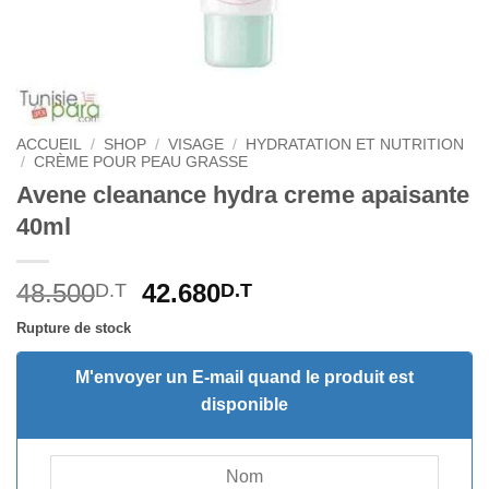
ACCUEIL
/
SHOP
/
VISAGE
/
HYDRATATION ET NUTRITION
/
CRÈME POUR PEAU GRASSE
Avene cleanance hydra creme apaisante
40ml
Le
Le
48.500
42.680
D.T
D.T
prix
prix
Rupture de stock
initial
actuel
était :
est :
M'envoyer un E-mail quand le produit est
48.500D.T.
42.680D.T.
disponible