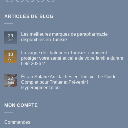
ARTICLES DE BLOG
Les meilleures marques de parapharmacie
29
disponibles en Tunisie
Juil
Aucun
commentaire
La vague de chaleur en Tunisie : comment
sur
10
Les
protéger votre santé et celle de votre famille durant
Juil
meilleures
l’été 2026 ?
marques
de
Aucun
parapharmacie
commentaire
disponibles
Écran Solaire Anti taches en Tunisie : Le Guide
sur
22
en
La
Complet pour Traiter et Prévenir l
Tunisie
Juin
vague
Hyperpigmentation
de
chaleur
Aucun
en
commentaire
Tunisie
sur
:
Écran
MON COMPTE
comment
Solaire
protéger
Anti
votre
taches
santé
en
et
Commandes
Tunisie
celle
: