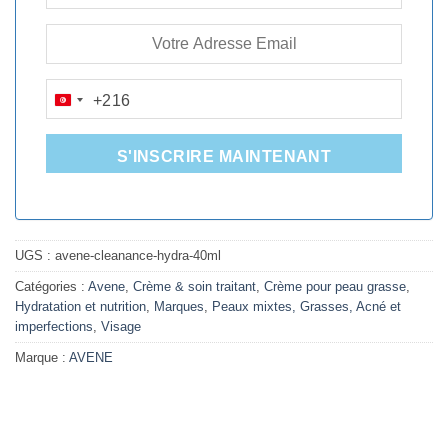
+216
TUNISIA
+216
S'INSCRIRE MAINTENANT
UGS :
avene-cleanance-hydra-40ml
Catégories :
Avene
,
Crème & soin traitant
,
Crème pour peau grasse
,
Hydratation et nutrition
,
Marques
,
Peaux mixtes, Grasses, Acné et
imperfections
,
Visage
Marque :
AVENE