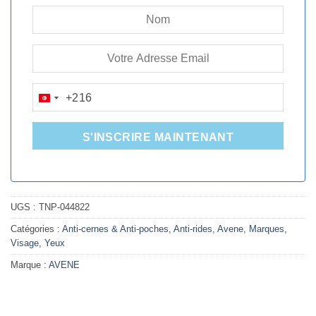
+216
TUNISIA
+216
S'INSCRIRE MAINTENANT
UGS :
TNP-044822
Catégories :
Anti-cernes & Anti-poches
,
Anti-rides
,
Avene
,
Marques
,
Visage
,
Yeux
Marque :
AVENE