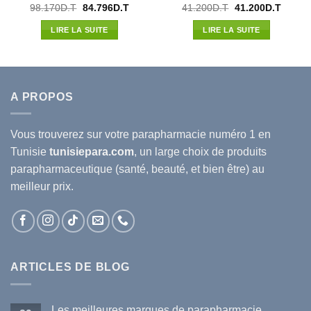
Le
Le
Le
Le
98.170
D.T
84.796
D.T
41.200
D.T
41.200
D.T
prix
prix
prix
prix
l
initial
actuel
initial
actuel
LIRE LA SUITE
LIRE LA SUITE
était :
est :
était :
est :
42D.T.
98.170D.T.
84.796D.T.
41.200D.T.
41.200
A PROPOS
Vous trouverez sur votre
parapharmacie
numéro 1 en
Tunisie
tunisiepara.com
, un large choix de produits
parapharmaceutique (santé, beauté, et bien être) au
meilleur prix.
ARTICLES DE BLOG
Les meilleures marques de parapharmacie