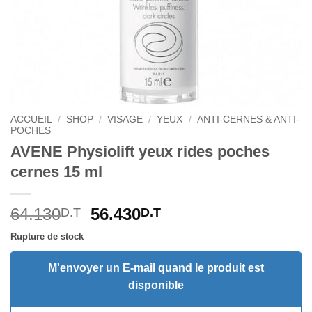
ACCUEIL
/
SHOP
/
VISAGE
/
YEUX
/
ANTI-CERNES & ANTI-
POCHES
AVENE Physiolift yeux rides poches
cernes 15 ml
Le
Le
64.130
56.430
D.T
D.T
prix
prix
Rupture de stock
initial
actuel
était :
est :
M'envoyer un E-mail quand le produit est
64.130D.T.
56.430D.T.
disponible