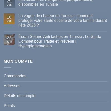
29
disponibles en Tunisie
Juil
Aucun
commentaire
La vague de chaleur en Tunisie : comment
sur
10
Les
protéger votre santé et celle de votre famille durant
Juil
meilleures
l’été 2026 ?
marques
de
Aucun
parapharmacie
commentaire
disponibles
Écran Solaire Anti taches en Tunisie : Le Guide
sur
22
en
La
Complet pour Traiter et Prévenir l
Tunisie
Juin
vague
Hyperpigmentation
de
chaleur
Aucun
en
commentaire
Tunisie
sur
:
Écran
MON COMPTE
comment
Solaire
protéger
Anti
votre
taches
santé
en
et
Commandes
Tunisie
celle
:
de
Le
votre
Adresses
Guide
famille
Complet
durant
pour
l’été
Détails du compte
Traiter
2026
et
?
Prévenir
Points
l
Hyperpigmentation