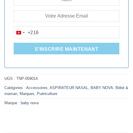
+216
TUNISIA
+216
S'INSCRIRE MAINTENANT
UGS :
TNP-059014
Catégories :
Accessoires
,
ASPIRATEUR NASAL
,
BABY NOVA
,
Bébé &
maman
,
Marques
,
Puériculture
Marque :
baby nova