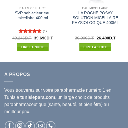
EAU MICELLAIRE
EAU MICELLAIRE
SVR sebiaclear eau
LA ROCHE POSAY
micellaire 400 ml
SOLUTION MICELLAIRE
PHYSIOLOGIQUE 400ML
(1)
Note
5
sur
Le
Le
Le
Le
49.246
D.T
39.690
D.T
30.000
D.T
26.400
D.T
prix
prix
prix
prix
5
l
initial
actuel
initial
actuel
LIRE LA SUITE
LIRE LA SUITE
était :
est :
était :
est :
00D.T.
49.246D.T.
39.690D.T.
30.000D.T.
26.400
A PROPOS
Vous trouverez sur votre
parapharmacie
numéro 1 en
Tunisie
tunisiepara.com
, un large choix de produits
parapharmaceutique (santé, beauté, et bien être) au
meilleur prix.