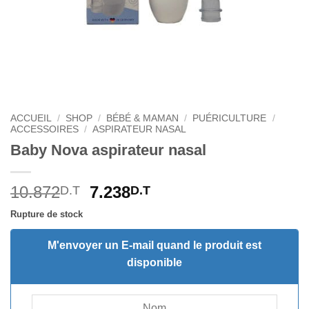
ACCUEIL
/
SHOP
/
BÉBÉ & MAMAN
/
PUÉRICULTURE
/
ACCESSOIRES
/
ASPIRATEUR NASAL
Baby Nova aspirateur nasal
Le
Le
10.872
7.238
D.T
D.T
prix
prix
Rupture de stock
initial
actuel
était :
est :
M'envoyer un E-mail quand le produit est
10.872D.T.
7.238D.T.
disponible