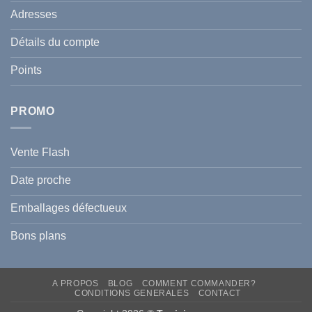
de
Le
votre
Adresses
Guide
famille
Complet
durant
pour
l’été
Détails du compte
Traiter
2026
et
?
Prévenir
Points
l
Hyperpigmentation
PROMO
Vente Flash
Date proche
Emballages défectueux
Bons plans
A PROPOS
BLOG
COMMENT COMMANDER?
CONDITIONS GENERALES
CONTACT