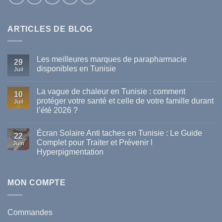
ARTICLES DE BLOG
Les meilleures marques de parapharmacie
29
disponibles en Tunisie
Juil
Aucun
commentaire
La vague de chaleur en Tunisie : comment
sur
10
Les
protéger votre santé et celle de votre famille durant
Juil
meilleures
l’été 2026 ?
marques
de
Aucun
parapharmacie
commentaire
disponibles
Écran Solaire Anti taches en Tunisie : Le Guide
sur
22
en
La
Complet pour Traiter et Prévenir l
Tunisie
Juin
vague
Hyperpigmentation
de
chaleur
Aucun
en
commentaire
Tunisie
sur
:
Écran
MON COMPTE
comment
Solaire
protéger
Anti
votre
taches
santé
en
et
Commandes
Tunisie
celle
: